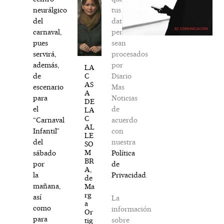
tus
neurálgico
datos
del
personales
carnaval,
sean
pues
procesados
servirá,
por
además,
LA
Diario
C
de
AS
Mas
escenario
A
Noticias
para
DE
de
el
LA
C
acuerdo
“Carnaval
AL
con
Infantil”
LE
nuestra
del
SO
M
Política
sábado
BR
de
por
A,
Privacidad
.
la
de
mañana,
Ma
rg
así
La
a
como
información
Or
para
sobre
tig