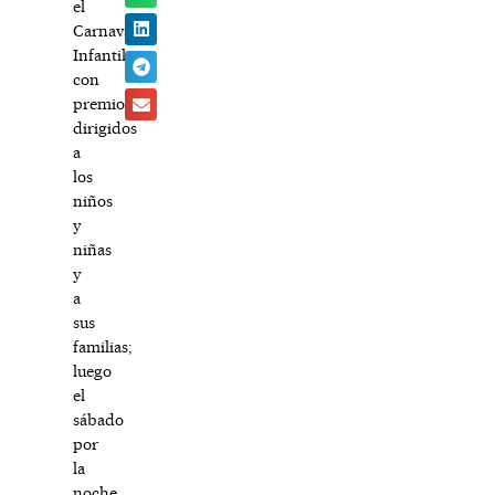
el
Carnaval
Infantil,
con
premios
dirigidos
a
los
niños
y
niñas
y
a
sus
familias;
luego
el
sábado
por
la
noche,