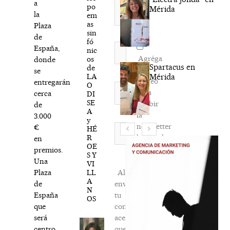
a
po
Mérida
la
em
as
Plaza
sin
de
fó
Nombre*
España,
nic
Agréga
os
donde
Spartacus en
de
mi
se
LA
Mérida
correo
entregarán
O
Correo
para
cerca
DI
electrónico*
SE
recibir
de
A
la
3.000
y
newsletter
Web
€
HÉ
R
habitual
en
OE
premios.
S Y
Una
VI
LL
Al
Plaza
A
enviar
de
N
tu
España
OS
comentario,
que
aceptas
será
que
centro