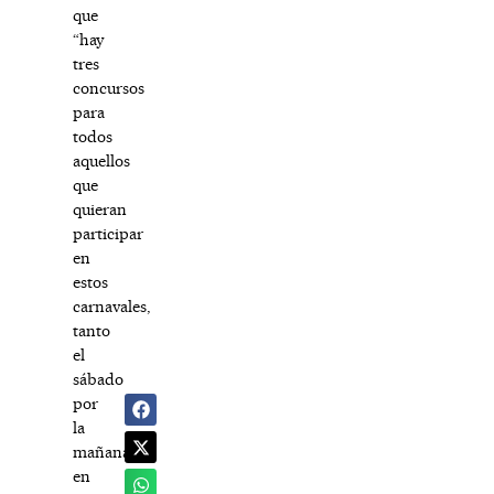
que
“hay
tres
concursos
para
todos
aquellos
que
quieran
participar
en
estos
carnavales,
tanto
el
sábado
por
la
mañana
en