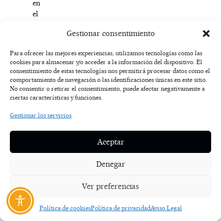
en
el
pabellón
Gestionar consentimiento
del
colegio
Para ofrecer las mejores experiencias, utilizamos tecnologías como las
“Villa
cookies para almacenar y/o acceder a la información del dispositivo. El
de
consentimiento de estas tecnologías nos permitirá procesar datos como el
Torrijos”,
comportamiento de navegación o las identificaciones únicas en este sitio.
No consentir o retirar el consentimiento, puede afectar negativamente a
organizada
ciertas características y funciones.
por
los
Gestionar los servicios
AMPAS
de
Aceptar
los
centros
Denegar
“Lazarillo
de
Ver preferencias
Tormes”
y
Política de cookies
Política de privacidad
Aviso Legal
“Villa
de