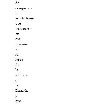
de
comparsas
y
asociaciones
que
transcurre
en
esa
mañana
a
lo
largo
de
la
avenida
de
la
Estación
y
que