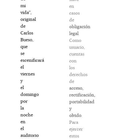
mi
en
vida”,
casos
original
de
de
obligación
Carlos
legal
.
Bueso,
Como
que
usuario,
se
cuentas
escenificará
con
el
los
viernes
derechos
y
de
el
acceso,
domingo
rectificación,
por
portabilidad
la
y
noche
olvido
.
en
Para
el
ejercer
auditorio
estos