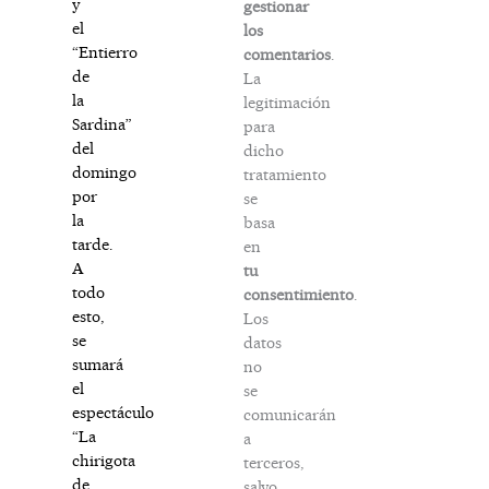
y
gestionar
el
los
“Entierro
comentarios
.
de
La
la
legitimación
Sardina”
para
del
dicho
domingo
tratamiento
por
se
la
basa
tarde.
en
A
tu
todo
consentimiento
.
esto,
Los
se
datos
sumará
no
el
se
espectáculo
comunicarán
“La
a
chirigota
terceros,
de
salvo