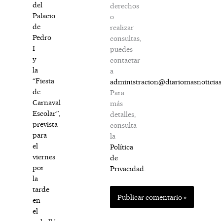
del
derechos
Palacio
o
de
realizar
Pedro
consultas,
I
puedes
y
contactar
la
a
“Fiesta
administracion@diariomasnoticia
de
Para
Carnaval
más
Escolar”,
detalles,
prevista
consulta
para
la
el
Política
viernes
de
por
Privacidad
.
la
tarde
en
el