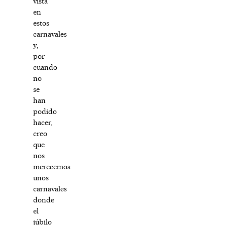
vista
en
estos
carnavales
y,
por
cuando
no
se
han
podido
hacer,
creo
que
nos
merecemos
unos
carnavales
donde
el
júbilo