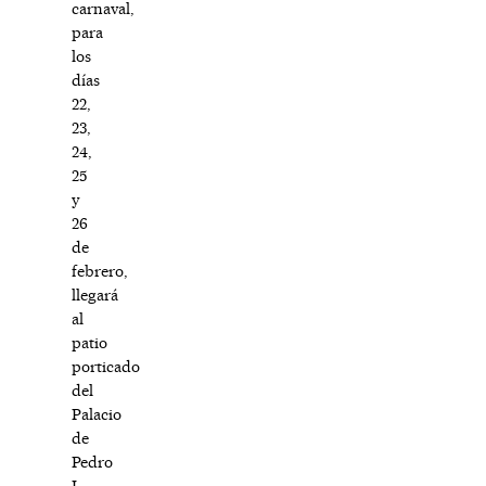
carnaval,
para
los
días
22,
23,
24,
25
y
26
de
febrero,
llegará
al
patio
porticado
del
Palacio
de
Pedro
I