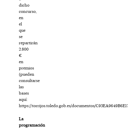
dicho
concurso,
en
el
que
se
repartirán
2.800
€
en
premios
(pueden
consultarse
las
bases
aquí:
https://torrijos.toledo.gob.es/documentos/C93EA9649B
La
programación