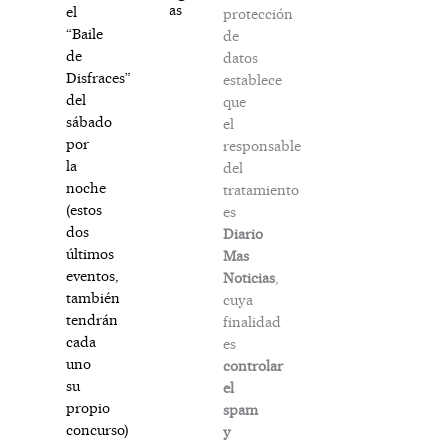
as
el
protección
“Baile
de
de
datos
Disfraces”
establece
del
que
sábado
el
por
responsable
la
del
noche
tratamiento
(estos
es
dos
Diario
últimos
Mas
eventos,
Noticias
,
también
cuya
tendrán
finalidad
cada
es
uno
controlar
su
el
propio
spam
concurso)
y