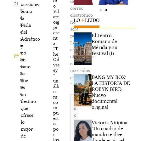
dr
de
21
ocasiones
o
correo
N
Vil
como
electrónico
arr
o
la
LO
+
LEIDO
oig
no
h
Perla
pr
será
a
del
ese
El Teatro
publicada.
nt
y
Adriático
Romano de
Los
a
c
y
Mérida y su
“T
campos
o
no
Festival (I)
he
obligatorios
m
Od
en
están
yss
e
vano
ey
marcados
n
ya
”
BANG MY BOX:
con
ta
que
un
LA HISTORIA DE
*
álb
ri
es
ROBYN BIRD.
u
o
un
Nuevo
m
Escribe
s
documental
destino
co
aquí...
original
m
que
pu
ofrece
est
lo
Victoria Nitipina:
o
“Un cuadro de
po
mejor
mando te dice
r
de
los
dónde estás; el