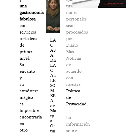
tus
una
datos
gastronomía
personales
fabulosa
sean
con
procesados
servicios
por
turísticos
LA
Diario
C
de
AS
Mas
primer
A
Noticias
nivel.
DE
de
Su
LA
C
acuerdo
encanto
AL
con
y
LE
nuestra
su
SO
M
Política
atmósfera
BR
de
mágica
A,
Privacidad
.
es
de
imposible
Ma
rg
encontrarla
La
a
en
información
Or
otro
sobre
tig