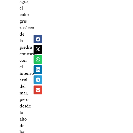
agua,
el
color
gris
rosáceo
de
la
piedra
contrasta
con
el
intenso
azul
del
mar,
pero
desde
lo
alto
de
las