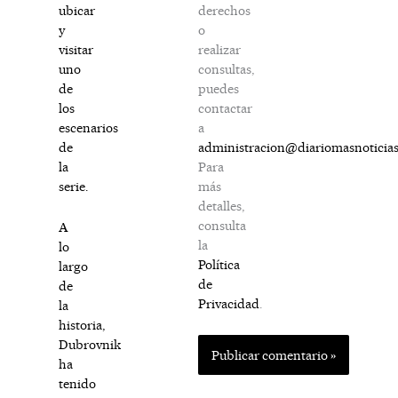
derechos
ubicar
o
y
realizar
visitar
consultas,
uno
puedes
de
contactar
los
a
escenarios
administracion@diariomasnoticia
de
Para
la
más
serie.
detalles,
consulta
A
la
lo
Política
largo
de
de
Privacidad
.
la
historia,
Dubrovnik
ha
tenido