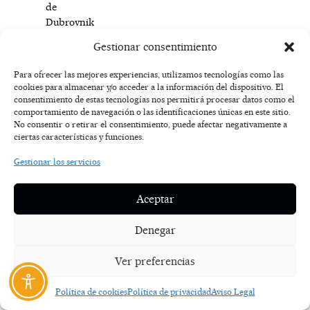
de
Dubrovnik
y
Gestionar consentimiento
las
islas
Para ofrecer las mejores experiencias, utilizamos tecnologías como las
del
cookies para almacenar y/o acceder a la información del dispositivo. El
Adriático
consentimiento de estas tecnologías nos permitirá procesar datos como el
comportamiento de navegación o las identificaciones únicas en este sitio.
se
No consentir o retirar el consentimiento, puede afectar negativamente a
puede
ciertas características y funciones.
disfrutar
de
Gestionar los servicios
un
restaurante,
Aceptar
un
pequeño
Denegar
museo
de
Ver preferencias
guerra
y
Política de cookies
Política de privacidad
Aviso Legal
rutas