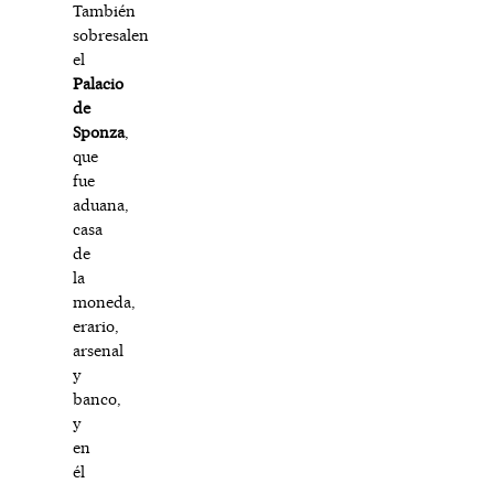
También
sobresalen
el
Palacio
de
Sponza
,
que
fue
aduana,
casa
de
la
moneda,
erario,
arsenal
y
banco,
y
en
él