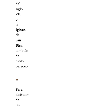
del
siglo
VII;
o
la
Iglesia
de
San
Blas
,
también
de
estilo
barroco.
Para
disfrutar
de
las