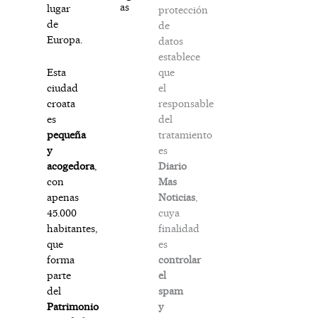
as
lugar
protección
de
de
Europa.
datos
establece
que
Esta
el
ciudad
responsable
croata
del
es
tratamiento
pequeña
es
y
Diario
acogedora
,
Mas
con
Noticias
,
apenas
cuya
45.000
finalidad
habitantes,
es
que
controlar
forma
el
parte
spam
del
y
Patrimonio