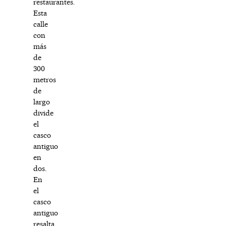
restaurantes.
Esta
calle
con
más
de
300
metros
de
largo
divide
el
casco
antiguo
en
dos.
En
el
casco
antiguo
resalta