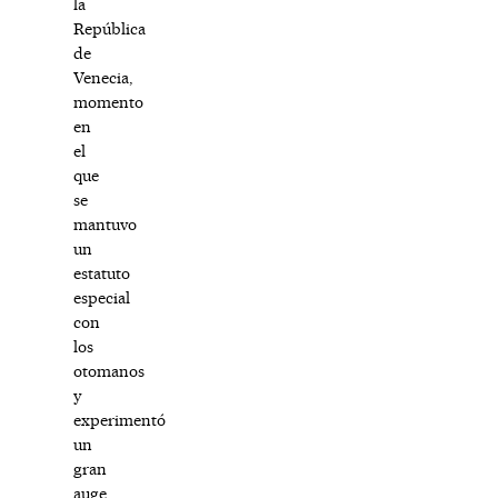
la
República
de
Venecia,
momento
en
el
que
se
mantuvo
un
estatuto
especial
con
los
otomanos
y
experimentó
un
gran
auge