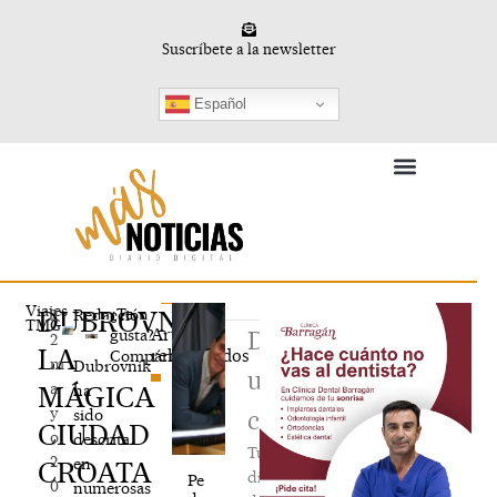
Ir
al
Suscríbete a la newsletter
contenido
Español
Deporte en Femenino
Vida y Conocimiento
Viajes
DUBROVNIK,
¿Te
2
Redacción
TMG
Artículos
gusta?
Deja
2
LA
relacionados
Compártelo
m
Dubrovnik
un
a
MÁGICA
ha
y
sido
comentario
CIUDAD
o,
descrita
Tu
2
en
CROATA
dirección
Pe
0
numerosas