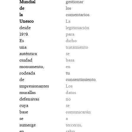
gestionar
Mundial
los
de
comentarios
.
la
La
Unesco
legitimación
desde
para
1979.
dicho
Es
tratamiento
una
se
auténtica
basa
ciudad
en
monumento,
tu
rodeada
consentimiento
.
de
Los
impresionantes
datos
murallas
no
defensivas
se
cuya
comunicarán
base
a
se
terceros,
sumerge
salvo
en