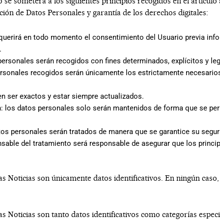
 se someterá a los siguientes principios recogidos en el artículo 
ción de Datos Personales y garantía de los derechos digitales:
e requerirá en todo momento el consentimiento del Usuario previa i
.
s personales serán recogidos con fines determinados, explícitos y le
ersonales recogidos serán únicamente los estrictamente necesarios
en ser exactos y estar siempre actualizados.
n: los datos personales solo serán mantenidos de forma que se perm
datos personales serán tratados de manera que se garantice su segur
nsable del tratamiento será responsable de asegurar que los princi
as Noticias
son únicamente datos identificativos. En ningún caso, 
as Noticias
son tanto datos identificativos como categorías especi