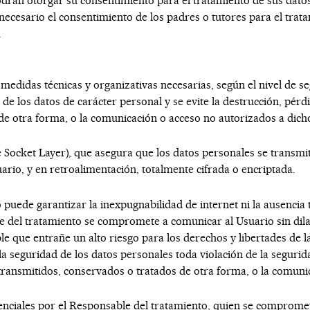
odrán otorgar su consentimiento para el tratamiento de sus dato
necesario el consentimiento de los padres o tutores para el tratam
.
edidas técnicas y organizativas necesarias, según el nivel de se
e los datos de carácter personal y se evite la destrucción, pérdid
de otra forma, o la comunicación o acceso no autorizados a dich
 Socket Layer), que asegura que los datos personales se transmit
uario, y en retroalimentación, totalmente cifrada o encriptada.
 puede garantizar la inexpugnabilidad de internet ni la ausencia
le del tratamiento se compromete a comunicar al Usuario sin dila
 que entrañe un alto riesgo para los derechos y libertades de las
la seguridad de los datos personales toda violación de la seguri
s transmitidos, conservados o tratados de otra forma, o la comun
enciales por el Responsable del tratamiento, quien se comprome