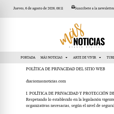
Ir
Jueves, 6 de agosto de 2026, 08:11
Suscríbete a la newslette
al
contenido
PORTADA
MÁS NOTICIAS
ARTE DE VIVIR
TUR
POLÍTICA DE PRIVACIDAD DEL SITIO WEB
diariomasnoticias.com
I. POLÍTICA DE PRIVACIDAD Y PROTECCIÓN D
Respetando lo establecido en la legislación vigent
organizativas necesarias, según el nivel de seguri