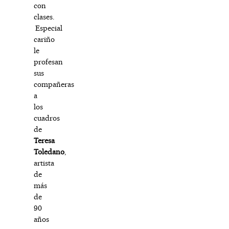
con
clases.
Especial
cariño
le
profesan
sus
compañeras
a
los
cuadros
de
Teresa
Toledano
,
artista
de
más
de
90
años