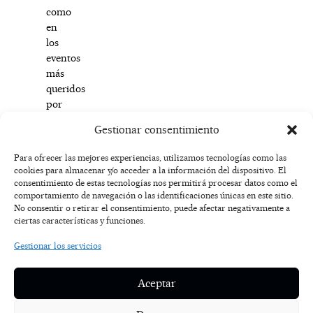
como
en
los
eventos
más
queridos
por
los
Gestionar consentimiento
almonacileños.
Para ofrecer las mejores experiencias, utilizamos tecnologías como las
cookies para almacenar y/o acceder a la información del dispositivo. El
F
I
T
X
Y
consentimiento de estas tecnologías nos permitirá procesar datos como el
a
n
i
-
o
AVISO
comportamiento de navegación o las identificaciones únicas en este sitio.
c
s
k
t
u
LEGAL
No consentir o retirar el consentimiento, puede afectar negativamente a
e
t
t
w
t
ciertas características y funciones.
b
a
o
i
u
o
g
k
t
b
POLÍTICA
Gestionar los servicios
o
r
t
e
DE
k
a
e
COOKIES
-
m
r
Aceptar
f
POLÍTICA DE
PRIVACIDAD