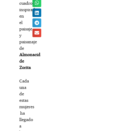
cuadros
inspirados
en
el
paisaje
y
paisanaje
de
Almonacid
de
Zorita
Cada
una
de
estas
mujeres
ha
llegado
a