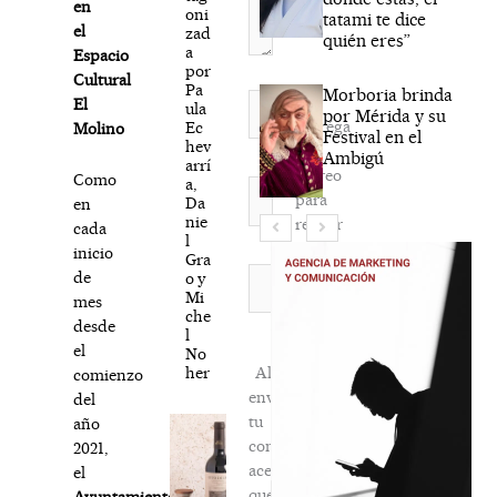
en
oni
tatami te dice
el
zad
quién eres”
a
Espacio
por
Cultural
Pa
Morboria brinda
Nombre*
El
ula
por Mérida y su
Agréga
Ec
Molino
Festival en el
hev
mi
Ambigú
arrí
correo
Como
a,
Correo
para
Da
en
electrónico*
nie
recibir
cada
l
la
inicio
Gra
newsletter
Web
de
o y
Mi
habitual
mes
che
desde
l
el
No
her
Al
comienzo
enviar
del
tu
año
comentario,
2021,
aceptas
el
que
Ayuntamiento