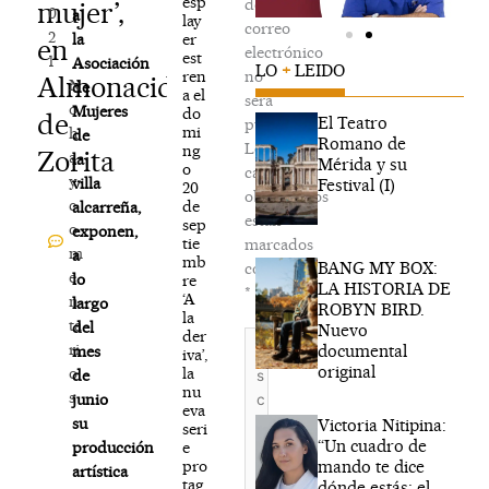
esp
de
mujer’,
0
a
lay
correo
2
er
la
en
electrónico
est
1
Asociación
LO
+
LEIDO
ren
no
Almonacid
N
de
a el
será
o
Mujeres
do
de
El Teatro
publicada.
mi
h
de
Romano de
Los
ng
Zorita
a
la
Mérida y su
o
campos
y
villa
Festival (I)
20
obligatorios
c
de
alcarreña,
están
sep
o
exponen,
tie
marcados
m
a
mb
BANG MY BOX:
con
e
lo
re
LA HISTORIA DE
*
‘A
n
largo
ROBYN BIRD.
la
ta
del
Nuevo
der
Escribe
ri
documental
mes
iva’,
aquí...
original
la
o
de
nu
s
junio
eva
su
Victoria Nitipina:
seri
“Un cuadro de
e
producción
mando te dice
pro
artística
tag
dónde estás; el