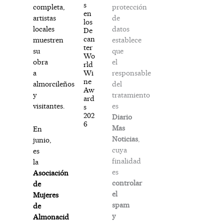
s
protección
completa,
en
de
artistas
los
datos
locales
De
can
establece
muestren
ter
que
su
Wo
el
obra
rld
responsable
Wi
a
ne
del
almorcileños
Aw
tratamiento
y
ard
es
visitantes.
s
202
Diario
6
Mas
En
Noticias
,
junio,
cuya
es
finalidad
la
es
Asociación
controlar
de
el
Mujeres
spam
de
y
Almonacid