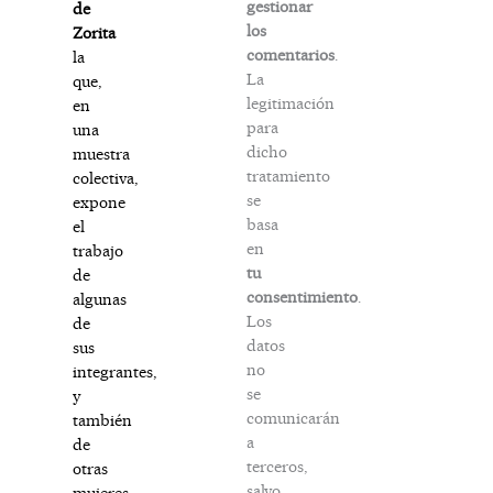
gestionar
de
los
Zorita
comentarios
.
la
La
que,
legitimación
en
para
una
dicho
muestra
tratamiento
colectiva,
se
expone
basa
el
en
trabajo
tu
de
consentimiento
.
algunas
Los
de
datos
sus
no
integrantes,
se
y
comunicarán
también
a
de
terceros,
otras
salvo
mujeres