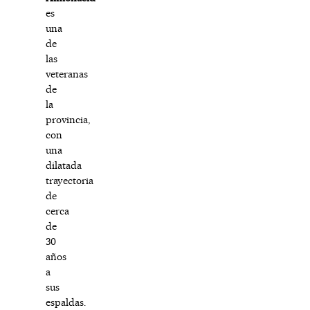
es
una
de
las
veteranas
de
la
provincia,
con
una
dilatada
trayectoria
de
cerca
de
30
años
a
sus
espaldas.