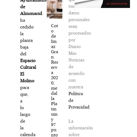
tus
de
datos
Almonacid
personales
ha
Cot
sean
cedido
o
procesados
la
de
por
planta
Im
Diario
az
baja
Gra
Mas
del
n
Noticias
Espacio
Res
de
erv
Cultural
a
acuerdo
El
202
con
Molino
0,
nuestra
para
me
dal
Política
que,
la
de
a
Pla
Privacidad
.
lo
tin
um
largo
y
La
de
97
información
la
pu
sobre
calenda
nto