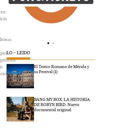
reo
trónico
á
icada.
LO
+
LEIDO
pos
gatorios
án
El Teatro Romano de Mérida y
su Festival (I)
cados
BANG MY BOX: LA HISTORIA
ribe
DE ROBYN BIRD. Nuevo
...
documental original