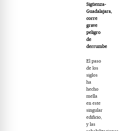
Sigüenza-
Guadalajara,
corre
grave
peligro
de
derrumbe
El paso
de los
siglos
ha
hecho
mella
en este
singular
edificio,
y las