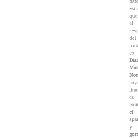
dat
esta
que
el
res
del
tra
es
Dia
Ma
Noti
cuy
fina
es
con
el
spa
y
ges