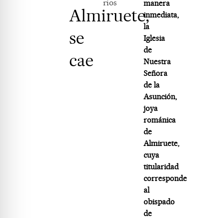
rios
manera
Almiruete,
inmediata,
la
se
Iglesia
de
cae
Nuestra
Señora
de la
Asunción,
joya
románica
de
Almiruete,
cuya
titularidad
corresponde
al
obispado
de