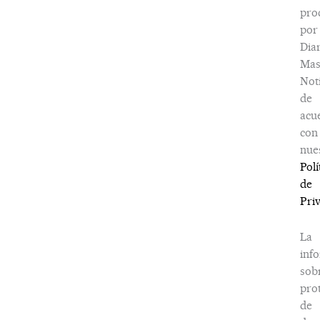
pro
por
Dia
Ma
Noti
de
acu
con
nue
Polí
de
Pri
La
inf
sob
pro
de