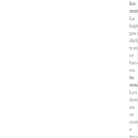
los
com
La
legi
par
dic
tra
se
bas
en
tu
con
Los
dat
no
se
com
a
terc