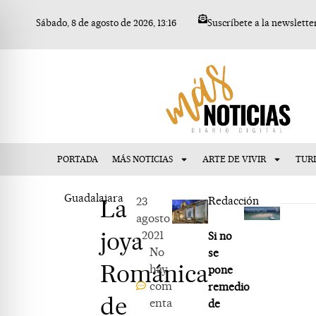
Ir
Sábado, 8 de agosto de 2026, 13:16
Suscríbete a la newslette
al
contenido
PORTADA
MÁS NOTICIAS
ARTE DE VIVIR
TUR
Guadalajara
La
23
Redacción
agosto
joya
, 2021
Si no
No
se
Románica
hay
pone
com
remedio
de
enta
de