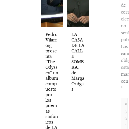
de
cor
elec
no
ser
Pedro
LA
publ
Vilarr
CASA
oig
DE LA
Los
prese
CALL
cam
nta
E
obli
“The
SOMB
Odyss
RA,
est
ey” un
de
mar
álbum
Marga
con
comp
Ortiga
*
uesto
s
por
los
Esc
poem
aquí
as
sinfón
icos
de LA