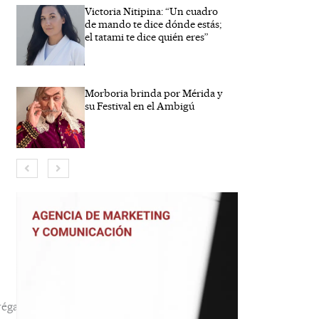
Victoria Nitipina: “Un cuadro
de mando te dice dónde estás;
el tatami te dice quién eres”
Morboria brinda por Mérida y
su Festival en el Ambigú
bre*
reo
trónico*
b
éga