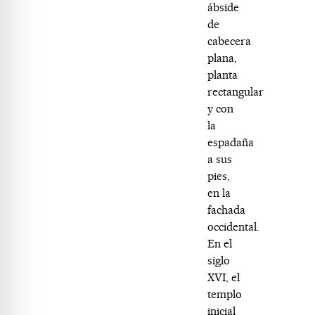
ábside
de
cabecera
plana,
planta
rectangular
y con
la
espadaña
a sus
pies,
en la
fachada
occidental.
En el
siglo
XVI, el
templo
inicial