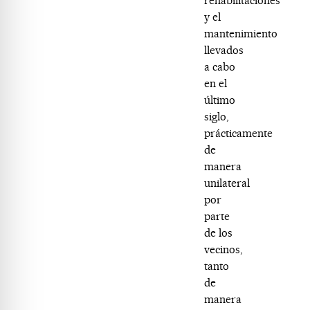
rehabilitaciones
y el
mantenimiento
llevados
a cabo
en el
último
siglo,
prácticamente
de
manera
unilateral
por
parte
de los
vecinos,
tanto
de
manera