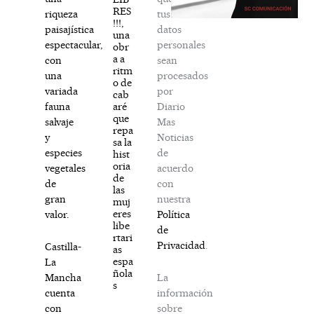
RES
tus
riqueza
!!!,
datos
paisajística
una
personales
espectacular,
obr
a a
sean
con
ritm
procesados
una
o de
por
variada
cab
Diario
aré
fauna
que
Mas
salvaje
repa
Noticias
y
sa la
de
especies
hist
oria
acuerdo
vegetales
de
con
de
las
nuestra
gran
muj
eres
Política
valor.
libe
de
rtari
Privacidad
.
Castilla-
as
espa
La
ñola
La
Mancha
s
información
cuenta
sobre
con