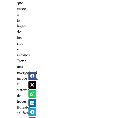
que
crece
a
lo
largo
de
los
ríos
y
arroyos.
Tiene
una
excepcional
importancia
su
sistema
de
hoces
fluviales,
calificadas