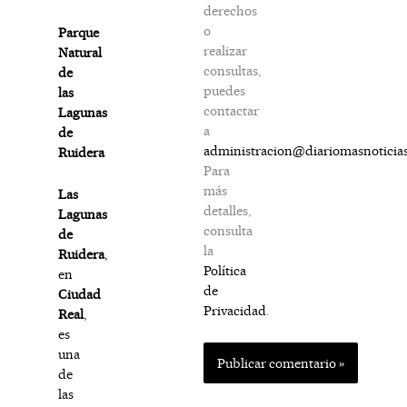
derechos
o
Parque
realizar
Natural
consultas,
de
puedes
las
contactar
Lagunas
a
de
administracion@diariomasnoticia
Ruidera
Para
más
Las
detalles,
Lagunas
consulta
de
la
Ruidera
,
Política
en
de
Ciudad
Privacidad
.
Real
,
es
una
de
las