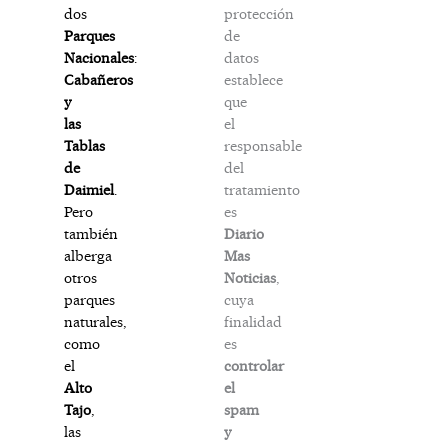
protección
dos
de
Parques
datos
Nacionales
:
establece
Cabañeros
que
y
el
las
responsable
Tablas
del
de
tratamiento
Daimiel
.
es
Pero
Diario
también
Mas
alberga
Noticias
,
otros
cuya
parques
finalidad
naturales,
es
como
controlar
el
el
Alto
spam
Tajo
,
y
las