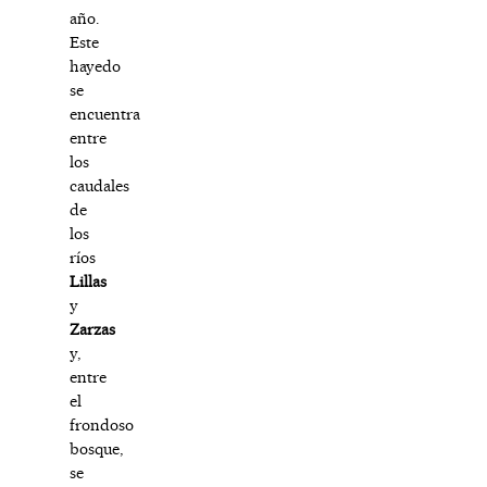
año.
Este
hayedo
se
encuentra
entre
los
caudales
de
los
ríos
Lillas
y
Zarzas
y,
entre
el
frondoso
bosque,
se