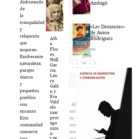
disfrutando
Ambigú
de
la
tranquilidad
«Las Distancias»
Nombre*
y
de Ainoa
Agréga
relajación
Rodríguez
Alb
mi
que
a
correo
Flor
inspiran.
Correo
es,
para
Exuberante
electrónico*
Nüll
recibir
naturaleza,
Gar
la
cía,
parajes
Lau
newsletter
Web
únicos
ra
habitual
y
Galá
pequeños
n y
Eva
pueblos
Vald
Al
con
elo
enviar
encanto.
mar
prot
tu
Esta
ago
comentario,
comunidad
niza
aceptas
conserva
n
que
una
LIB