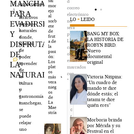
sal
de
MANCHA,
2
importantes
mor
correo
1
ejo
y
PARA
electrónico
al
N
atractivos
LO
+
LEIDO
sorb
no
EVADIRSE
o
espacios
ete
será
h
naturales
de
Y
BANG MY BOX:
publicada.
frut
a
donde,
LA HISTORIA DE
Los
a de
DISFRUTAR
y
además
ROBYN BIRD.
la
campos
c
de
Nuevo
pasi
DE
obligatorios
documental
o
ón:
poder
están
Los
original
LA
m
aprender
plat
marcados
e
de
os
NATURALEZA
con
n
Victoria Nitipina:
la
más
*
vera
“Un cuadro de
ta
cultura
nieg
mando te dice
ri
y
os
Escribe
dónde estás; el
o
gastronomía
de
aquí...
tatami te dice
La
s
manchegas,
quién eres”
Mae
se
stría
puede
Morboria brinda
relajar
por Mérida y su
uno
Festival en el