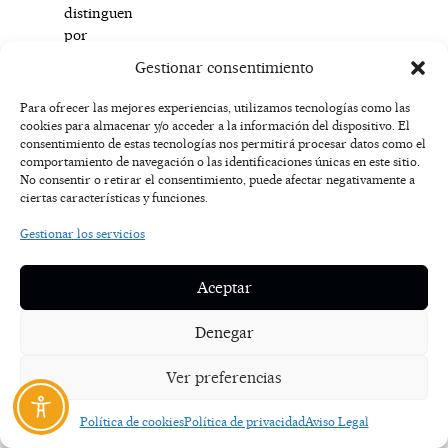
distinguen
por
su
Gestionar consentimiento
morfología
puntiaguda.
Para ofrecer las mejores experiencias, utilizamos tecnologías como las
cookies para almacenar y/o acceder a la información del dispositivo. El
consentimiento de estas tecnologías nos permitirá procesar datos como el
Parque
comportamiento de navegación o las identificaciones únicas en este sitio.
Natural
No consentir o retirar el consentimiento, puede afectar negativamente a
del
ciertas características y funciones.
Río
Gestionar los servicios
Dulce
Su
Aceptar
aspecto
más
Denegar
característico
es
Ver preferencias
la
excavación
Política de cookies
Política de privacidad
Aviso Legal
por