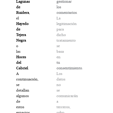
gestionar
Lagunas
los
de
comentarios
.
Ruidera
,
La
el
legitimación
Hayedo
para
de
dicho
Tejera
tratamiento
Negra
se
o
basa
las
en
Hoces
tu
del
consentimiento
.
Cabriel
.
Los
A
datos
continuación,
no
se
se
detallan
comunicarán
algunos
a
de
terceros,
estos
salvo
espacios