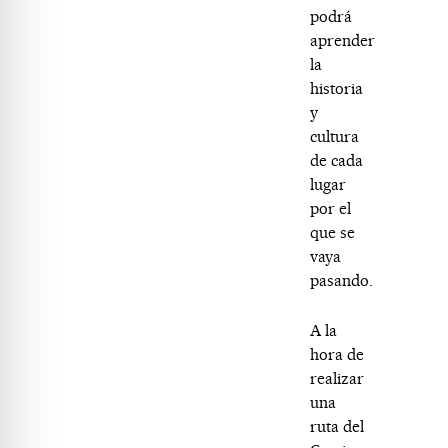
podrá
aprender
la
historia
y
cultura
de cada
lugar
por el
que se
vaya
pasando.
A la
hora de
realizar
una
ruta del