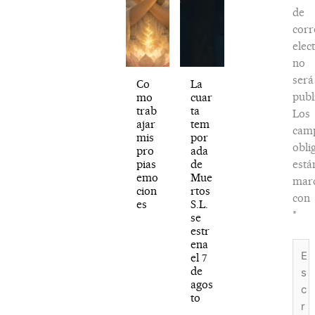
de
corr
elec
no
será
Co
La
publ
mo
cuar
trab
ta
Los
ajar
tem
cam
mis
por
obli
pro
ada
pias
de
está
emo
Mue
mar
cion
rtos
con
es
S.L.
*
se
estr
ena
Escr
el 7
aquí.
de
agos
to