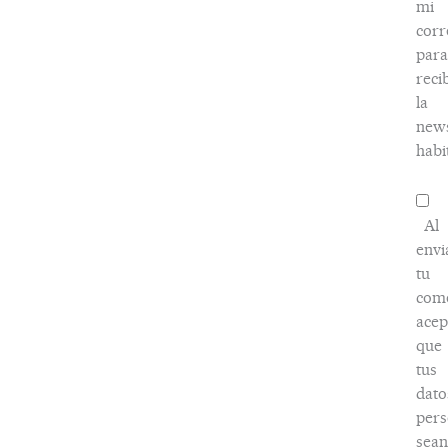
mi
corr
para
reci
la
news
habi
Al
envi
tu
come
acep
que
tus
dato
pers
sean