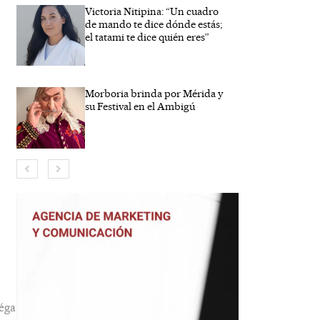
Victoria Nitipina: “Un cuadro
de mando te dice dónde estás;
el tatami te dice quién eres”
Morboria brinda por Mérida y
su Festival en el Ambigú
bre*
eo
trónico*
éga