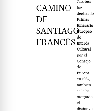
Jacobea
CAMINO
fue
declarado
DE
Primer
Itinerario
SANTIAGO
Europeo
de
FRANCÉS
Interés
Cultural
por el
Consejo
de
Europa
en 1987,
también
se le ha
otorgado
el
distintivo