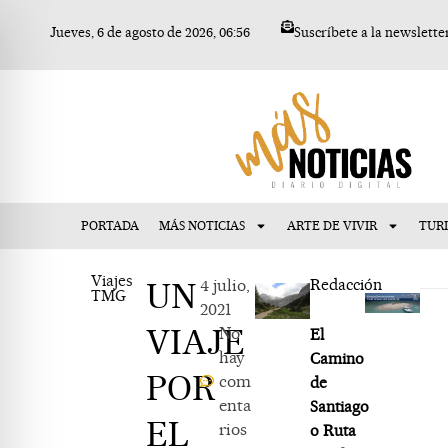
Ir
Jueves, 6 de agosto de 2026, 06:56
Suscríbete a la newslette
al
contenido
PORTADA
MÁS NOTICIAS
ARTE DE VIVIR
TUR
Viajes
UN
4 julio,
Redacción
TMG
2021
VIAJE
No
El
hay
Camino
POR
com
de
enta
Santiago
EL
rios
o Ruta