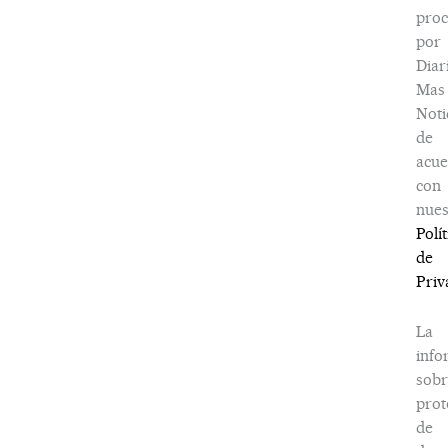
proc
por
Diar
Mas
Noti
de
acu
con
nues
Polít
de
Priv
La
info
sobr
prot
de