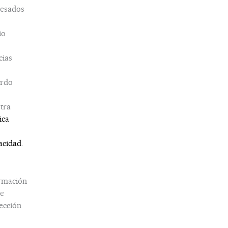
esados
io
cias
erdo
tra
ica
acidad
.
rmación
e
ección