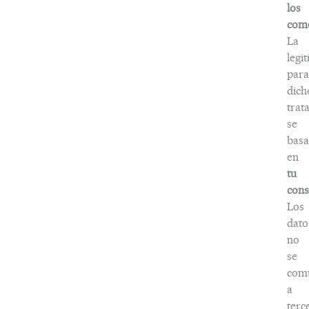
los
come
La
legi
para
dich
trat
se
basa
en
tu
cons
Los
dato
no
se
com
a
terc