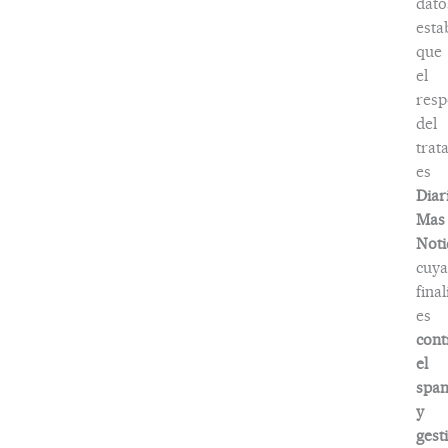
dato
esta
que
el
resp
del
trat
es
Diar
Mas
Noti
cuya
fina
es
cont
el
spa
y
gest