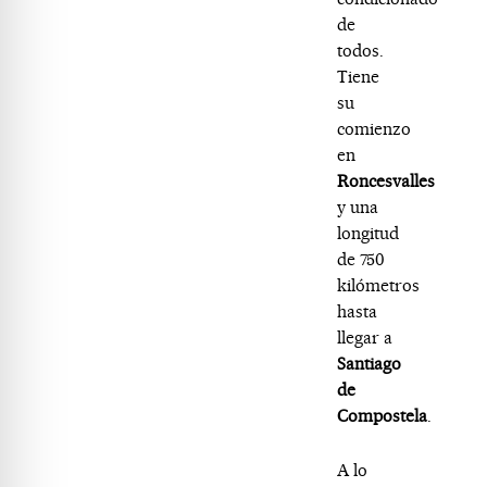
de
todos.
Tiene
su
comienzo
en
Roncesvalles
y una
longitud
de 750
kilómetros
hasta
llegar a
Santiago
de
Compostela
.
A lo