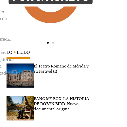
eo
trónico
icada.
LO
+
LEIDO
pos
gatorios
n
El Teatro Romano de Mérida y
su Festival (I)
cados
BANG MY BOX: LA HISTORIA
ibe
DE ROBYN BIRD. Nuevo
..
documental original