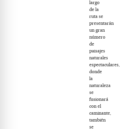
largo
de la
ruta se
presentarán
un gran
número
de
paisajes
naturales
espectaculares,
donde
la
naturaleza
se
fusionará
con el
caminante,
también
se