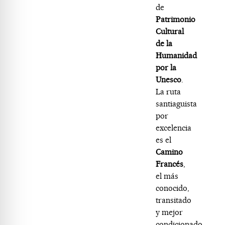
de
Patrimonio
Cultural
de la
Humanidad
por la
Unesco
.
La ruta
santiaguista
por
excelencia
es el
Camino
Francés
,
el más
conocido,
transitado
y mejor
condicionado