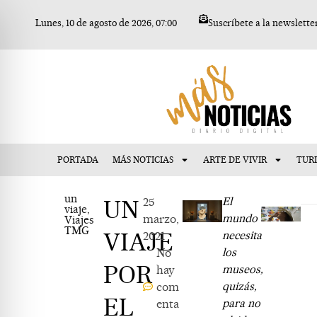
Ir
Lunes, 10 de agosto de 2026, 07:00
Suscríbete a la newslette
al
contenido
PORTADA
MÁS NOTICIAS
ARTE DE VIVIR
TUR
un
UN
25
El
viaje
,
marzo,
mundo
Viajes
TMG
VIAJE
2021
necesita
No
los
POR
hay
museos,
com
quizás,
EL
enta
para no