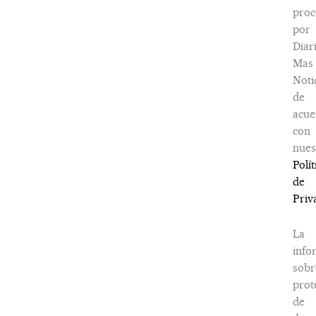
proc
por
Diar
Mas
Noti
de
acue
con
nues
Polít
de
Priv
La
info
sobr
prot
de