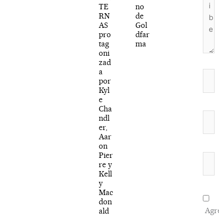
TE
no
RN
de
AS
Gol
pro
dfar
tag
ma
oni
zad
a
Nom
por
Kyl
e
Cha
Corr
ndl
er,
elect
Aar
on
Pier
Web
re y
Kell
y
Mac
don
Agr
ald