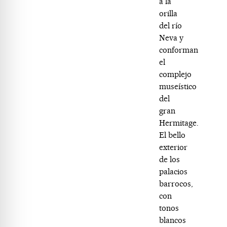
a la
orilla
del río
Neva y
conforman
el
complejo
museístico
del
gran
Hermitage.
El bello
exterior
de los
palacios
barrocos,
con
tonos
blancos