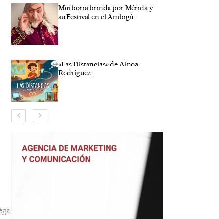
Morboria brinda por Mérida y
su Festival en el Ambigú
«Las Distancias» de Ainoa
Rodríguez
bre*
eo
rónico*
éga