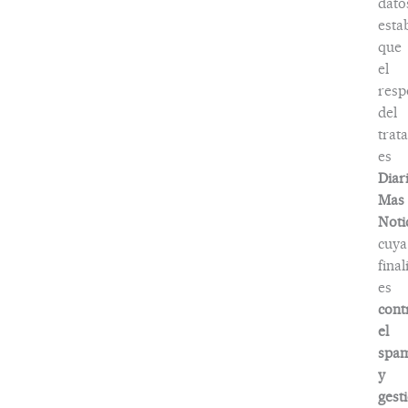
dato
esta
que
el
resp
del
trat
es
Diar
Mas
Noti
cuya
fina
es
cont
el
spa
y
gest