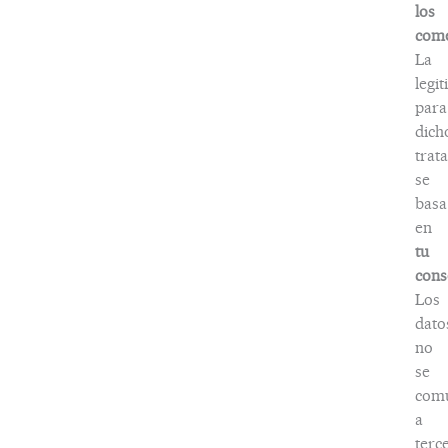
los
come
La
legi
para
dich
trat
se
basa
en
tu
cons
Los
dato
no
se
comu
a
terc