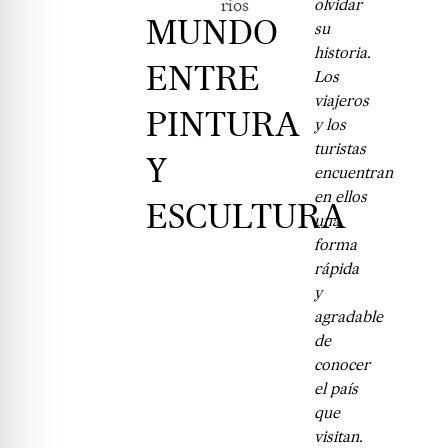
rios
olvidar
MUNDO
su
historia.
ENTRE
Los
viajeros
PINTURA
y los
turistas
Y
encuentran
en ellos
ESCULTURA
una
forma
rápida
y
agradable
de
conocer
el país
que
visitan.