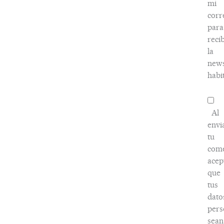
mi
corr
para
recib
la
news
habi
Al
envi
tu
come
acep
que
tus
dato
pers
sean