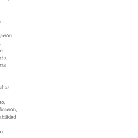
o
s
gación
.
o
rio,
tas
chos
so,
ficación,
abilidad
do
.