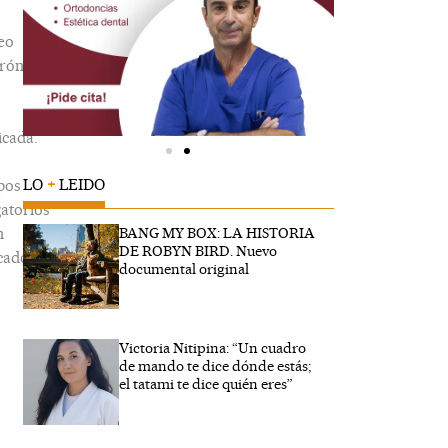
eo
trónico
icada.
LO
+
LEIDO
pos
gatorios
n
BANG MY BOX: LA HISTORIA
DE ROBYN BIRD. Nuevo
cados
documental original
Victoria Nitipina: “Un cuadro
ibe
de mando te dice dónde estás;
..
el tatami te dice quién eres”