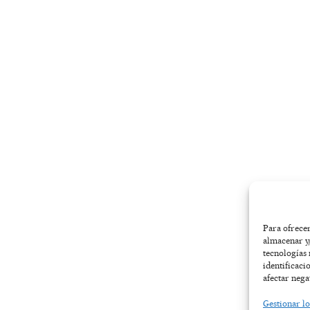
-
m
r
f
Para ofrecer
almacenar y/
tecnologías
identificaci
afectar nega
Gestionar lo