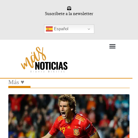
Ir
al
Suscríbete a la newsletter
contenido
Español
Deporte en Femenino
Vida y Conocimiento
Más ♥