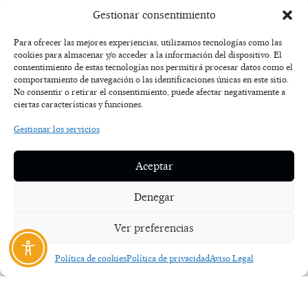
Olivia, la nueva comedia familiar se presenta en
Gestionar consentimiento
Madrid
Para ofrecer las mejores experiencias, utilizamos tecnologías como las
cookies para almacenar y/o acceder a la información del dispositivo. El
consentimiento de estas tecnologías nos permitirá procesar datos como el
comportamiento de navegación o las identificaciones únicas en este sitio.
No consentir o retirar el consentimiento, puede afectar negativamente a
ciertas características y funciones.
Gestionar los servicios
Aceptar
Denegar
Paloma San Basilio recibirá el Premio Fuente de
Castalia concedido por el Ayuntamiento de Alcalá de
Ver preferencias
Henares
Política de cookies
Política de privacidad
Aviso Legal