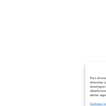
-
m
r
f
Para ofrecer
almacenar y/
tecnologías
identificaci
afectar nega
Gestionar lo