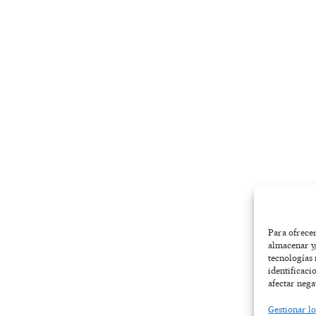
-
m
r
f
Para ofrecer
almacenar y/
tecnologías
identificaci
afectar nega
Gestionar lo