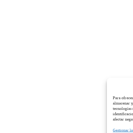
-
m
r
f
Para ofrecer
almacenar y/
tecnologías
identificaci
afectar nega
Gestionar lo