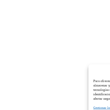
-
m
r
f
Para ofrecer
almacenar y/
tecnologías
identificaci
afectar nega
Gestionar lo