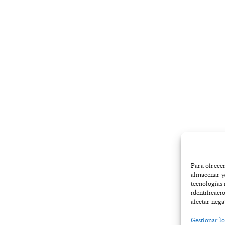
-
m
r
f
Para ofrecer
almacenar y/
tecnologías
identificaci
afectar nega
Gestionar lo