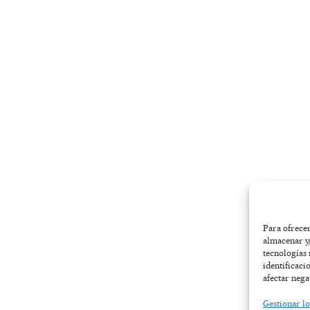
-
m
r
f
Para ofrecer
almacenar y/
tecnologías
identificaci
afectar nega
Gestionar lo