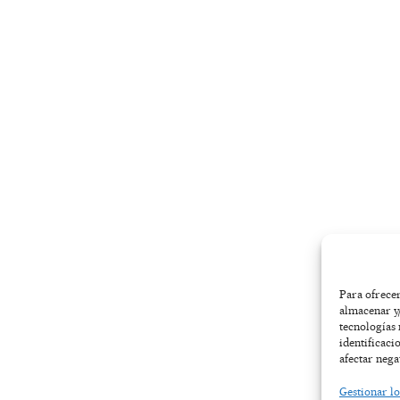
-
m
r
f
Para ofrecer
almacenar y/
tecnologías
identificaci
afectar nega
Gestionar lo