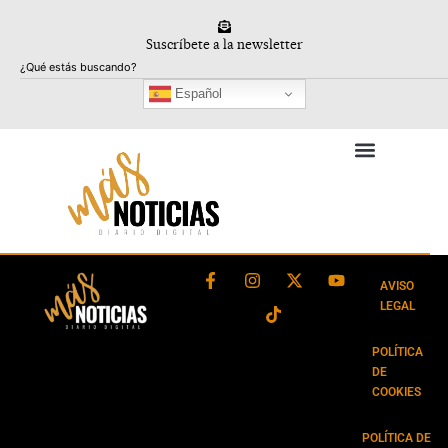
Ir
al
Suscríbete a la newsletter
contenido
Buscar
Español
F
I
T
X
Y
a
n
i
-
o
AVISO
c
s
k
t
u
LEGAL
e
t
t
w
t
b
a
o
i
u
o
g
k
t
b
POLÍTICA
o
r
t
e
DE
k
a
e
COOKIES
-
m
r
f
POLÍTICA DE