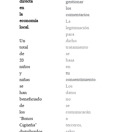
directa
gestionar
en
los
la
comentarios
.
economía
La
local.
legitimación
para
dicho
Un
tratamiento
total
se
de
basa
33
en
niños
tu
y
consentimiento
.
niñas
Los
se
datos
han
no
beneficiado
se
de
comunicarán
los
a
“Bonos
terceros,
Cigüeña”
salvo
distribuidos