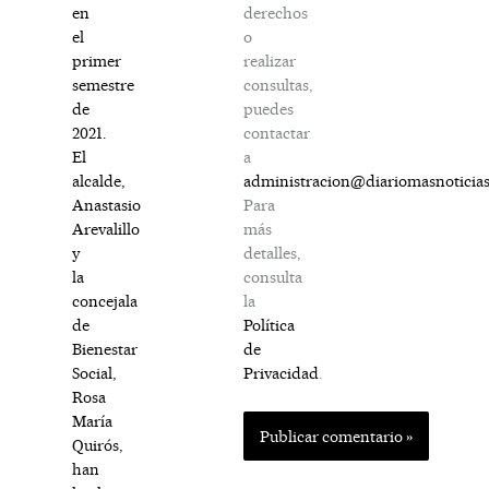
derechos
en
o
el
realizar
primer
consultas,
semestre
puedes
de
contactar
2021.
a
El
administracion@diariomasnoticia
alcalde,
Para
Anastasio
más
Arevalillo
detalles,
y
consulta
la
la
concejala
Política
de
de
Bienestar
Privacidad
.
Social,
Rosa
María
Quirós,
han