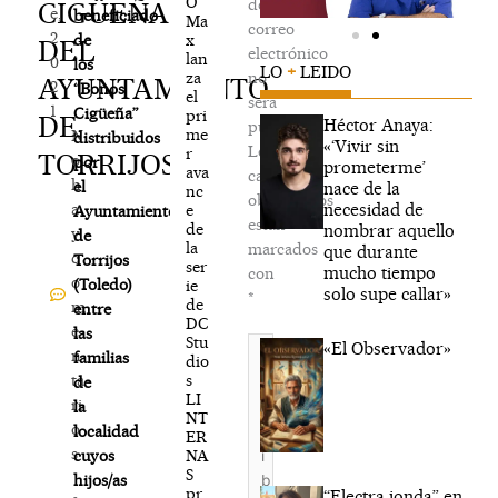
O
de
CIGÜEÑA
e,
beneficiado
Ma
correo
2
x
de
DEL
electrónico
lan
0
los
LO
+
LEIDO
za
no
AYUNTAMIENTO
2
“Bonos
el
será
1
Cigüeña”
pri
DE
Héctor Anaya:
publicada.
me
N
distribuidos
«‘Vivir sin
Los
r
TORRIJOS
o
por
prometerme’
ava
campos
h
el
nace de la
nc
obligatorios
necesidad de
a
e
Ayuntamiento
están
de
nombrar aquello
y
de
la
marcados
que durante
c
Torrijos
ser
mucho tiempo
con
o
(Toledo)
ie
solo supe callar»
*
de
m
entre
DC
e
las
Stu
Escribe
«El Observador»
n
familias
dio
aquí...
s
ta
de
LI
ri
la
NT
o
localidad
ER
s
NA
cuyos
S
hijos/as
pr
“Electra jonda” en