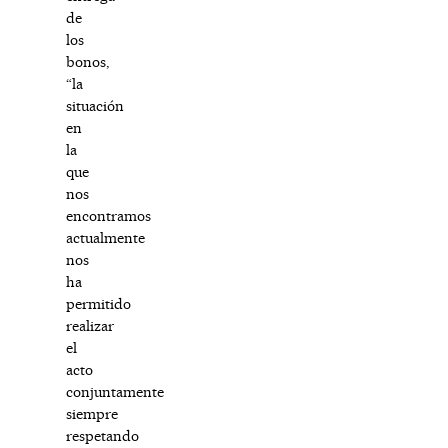
de
los
bonos,
“la
situación
en
la
que
nos
encontramos
actualmente
nos
ha
permitido
realizar
el
acto
conjuntamente
siempre
respetando