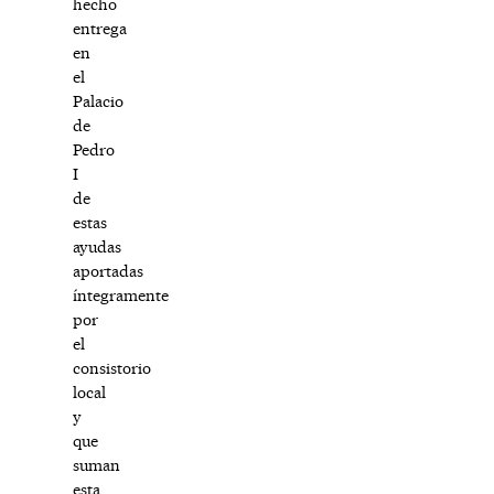
hecho
entrega
en
el
Palacio
de
Pedro
I
de
estas
ayudas
aportadas
íntegramente
por
el
consistorio
local
y
que
suman
esta