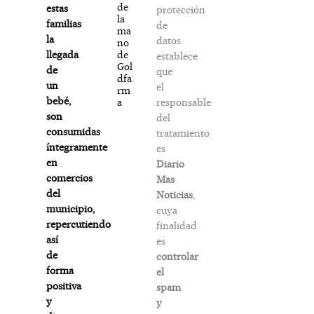
de
estas
protección
la
familias
de
ma
la
datos
no
de
llegada
establece
Gol
de
que
dfa
un
el
rm
bebé,
responsable
a
son
del
consumidas
tratamiento
íntegramente
es
en
Diario
comercios
Mas
del
Noticias
,
municipio,
cuya
repercutiendo
finalidad
así
es
de
controlar
forma
el
positiva
spam
y
y