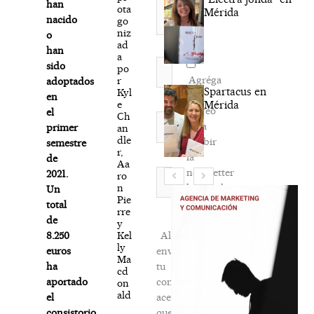
han
ota
Mérida
nacido
go
niz
o
ad
han
a
Nombre*
sido
po
Agréga
r
adoptados
Spartacus en
Kyl
mi
en
e
Mérida
correo
el
Ch
Correo
para
primer
an
electrónico*
dle
recibir
semestre
r,
la
de
Aa
newsletter
Web
2021.
ro
n
habitual
Un
Pie
total
rre
de
y
Kel
Al
8.250
ly
enviar
euros
Ma
tu
ha
cd
comentario,
aportado
on
ald
aceptas
el
que
consistorio