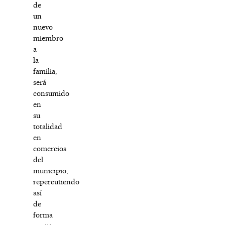
de
un
nuevo
miembro
a
la
familia,
será
consumido
en
su
totalidad
en
comercios
del
municipio,
repercutiendo
así
de
forma