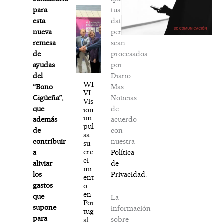
tus
para
datos
esta
personales
nueva
sean
remesa
procesados
de
por
ayudas
Diario
del
WI
Mas
“Bono
VI
Noticias
Cigüeña”,
Vis
de
que
ion
im
acuerdo
además
pul
con
de
sa
nuestra
contribuir
su
cre
Política
a
ci
de
aliviar
mi
Privacidad
.
los
ent
gastos
o
en
que
La
Por
supone
información
tug
para
sobre
al