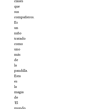
clases
que
sus
compañeros.
Es
un
niño
tratado
como
uno
más
de
la
pandilla.
Esta
es
la
magia
de
‘El
mundo