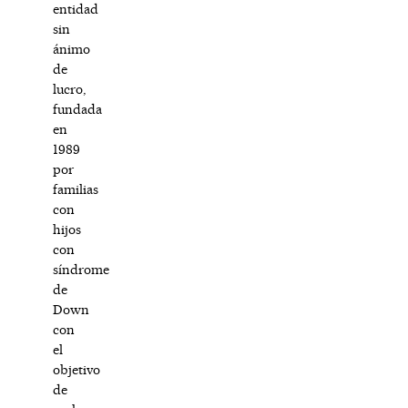
entidad
sin
ánimo
de
lucro,
fundada
en
1989
por
familias
con
hijos
con
síndrome
de
Down
con
el
objetivo
de