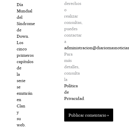
derechos
Día
o
Mundial
realizar
del
consultas,
Síndrome
puedes
de
contactar
Down.
a
Los
administracion@diariomasnoticia
cinco
Para
primeros
más
capítulos
detalles,
de
consulta
la
la
serie
Política
se
de
emitirán
Privacidad
.
en
Clan
y
su
web.