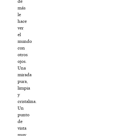
de
más
le
hace
ver
el
mundo
con
otros
ojos.
Una
mirada
pura,
limpia
y
cristalina.
Un
punto
de
vista
muy