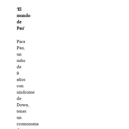
‘El
mundo
de
Pau’
Para
Pau,
un
niño
de
9
años
con
síndrome
de
Down,
tener
un
cromosoma