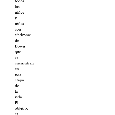
todos
los
niños
y
niñas
con
síndrome
de
Down
que
se
encuentran
en
esta
etapa
de
la
vida.
El
objetivo
es