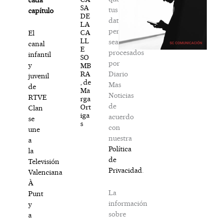
SA
tus
capítulo
DE
datos
LA
personales
CA
El
LL
sean
canal
E
procesados
infantil
SO
por
y
MB
Diario
RA
juvenil
, de
Mas
de
Ma
Noticias
RTVE
rga
de
Ort
Clan
iga
acuerdo
se
s
con
une
nuestra
a
Política
la
de
Televisión
Privacidad
.
Valenciana
À
La
Punt
información
y
sobre
a