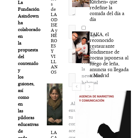
Kitchen» que
La
s
redefine la
de
Fundación
comida del día a
LA
Asindown
día
OD
ha
ISE
Nombre*
colaborado
A y
TAKA, el
Agréga
HÉ
en
reconocido
RO
mi
la
ES
restaurante
correo
propuesta
Y
londinense de
Correo
para
VI
del
cocina japonesa al
electrónico*
LL
recibir
fuego de leña,
contenido
AN
la
anuncia su llegada
y
OS
a Madrid
newsletter
Web
los
habitual
guiones,
así
como
Al
en
enviar
las
tu
píldoras
comentario,
educativas
aceptas
de
LA
que
CA
cada