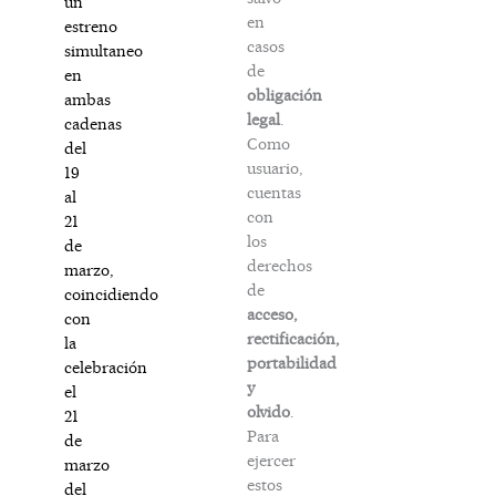
un
en
estreno
casos
simultaneo
de
en
obligación
ambas
legal
.
cadenas
Como
del
usuario,
19
cuentas
al
con
21
los
de
derechos
marzo,
de
coincidiendo
acceso,
con
rectificación,
la
portabilidad
celebración
y
el
olvido
.
21
Para
de
ejercer
marzo
estos
del