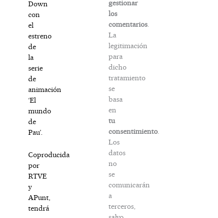
gestionar
Down
los
con
comentarios
.
el
La
estreno
legitimación
de
para
la
dicho
serie
tratamiento
de
se
animación
basa
‘El
en
mundo
tu
de
consentimiento
.
Pau’.
Los
datos
Coproducida
no
por
se
RTVE
comunicarán
y
a
APunt,
terceros,
tendrá
salvo