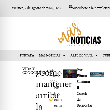
Ir
Viernes, 7 de agosto de 2026, 06:58
Suscríbete a la newslette
al
contenido
PORTADA
MÁS NOTICIAS
ARTE DE VIVIR
TUR
VIDA Y
¿Cómo
24
Por
CONOCIMIENTO
junio,
Eliana
mantener
2025
Santana
No
B
.
arriba
hay
Coach
com
de
la
enta
Bienestar