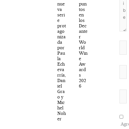
nue
pun
va
tos
seri
en
e
los
prot
Dec
ago
ante
niza
r
da
Wo
Nom
por
rld
Pau
Win
la
e
Ech
Aw
Corr
eva
ard
rría,
s
elec
Dan
202
iel
6
Gra
Web
o y
Mic
hel
Noh
er
Agr