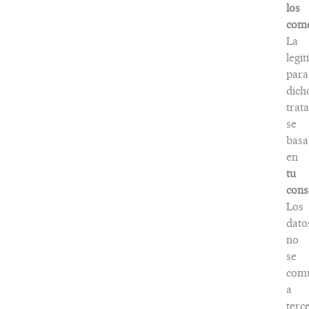
los
come
La
legi
para
dich
trat
se
basa
en
tu
cons
Los
dato
no
se
com
a
terc