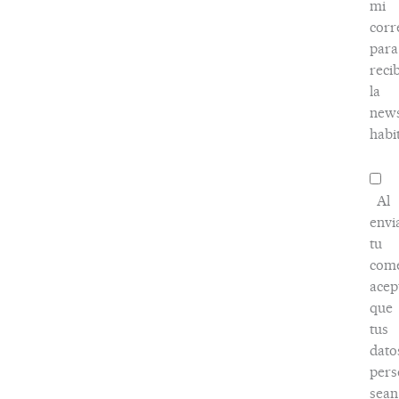
mi
corr
para
recib
la
news
habi
Al
envi
tu
come
acep
que
tus
dato
pers
sean