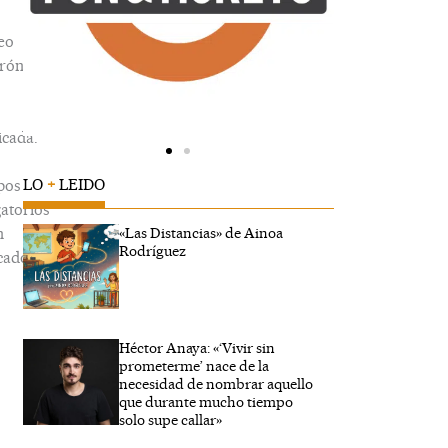
eo
trónico
icada.
LO
+
LEIDO
pos
gatorios
n
«Las Distancias» de Ainoa
Rodríguez
cados
Héctor Anaya: «‘Vivir sin
ibe
prometerme’ nace de la
..
necesidad de nombrar aquello
que durante mucho tiempo
solo supe callar»