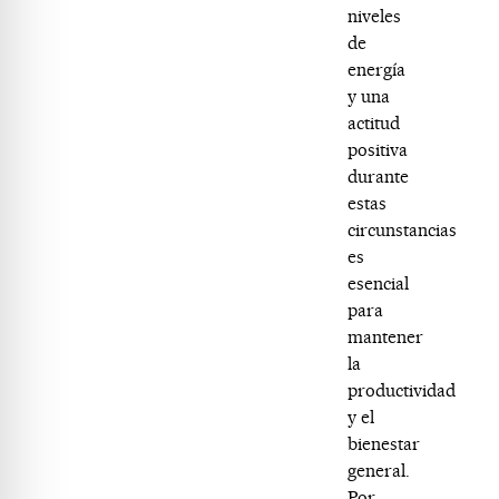
niveles
de
energía
y una
actitud
positiva
durante
estas
circunstancias
es
esencial
para
mantener
la
productividad
y el
bienestar
general.
Por