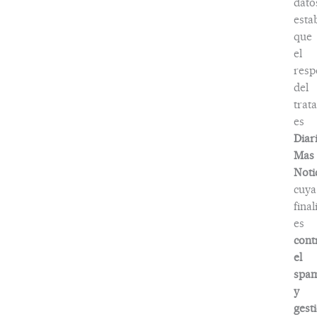
dato
esta
que
el
resp
del
trat
es
Diar
Mas
Noti
cuya
fina
es
cont
el
spa
y
gest