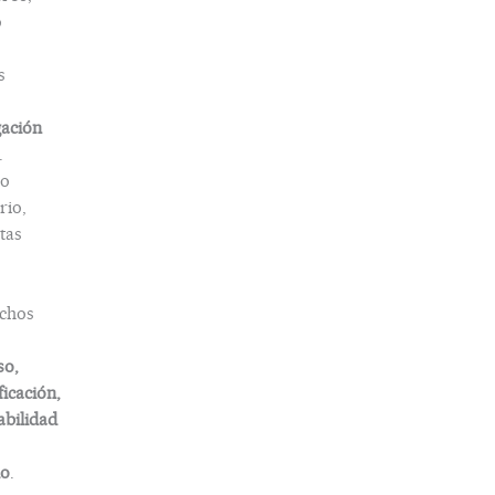
o
s
gación
.
o
rio,
tas
chos
so,
ficación,
abilidad
do
.