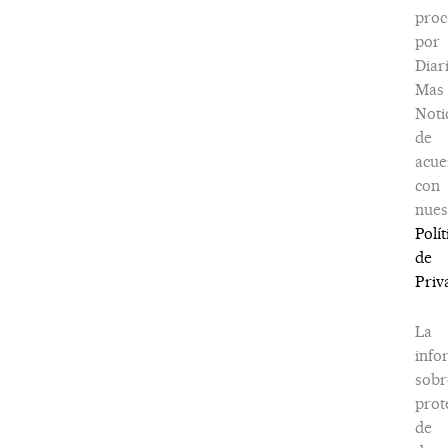
proc
por
Diar
Mas
Noti
de
acue
con
nues
Polít
de
Priv
La
info
sobr
prot
de