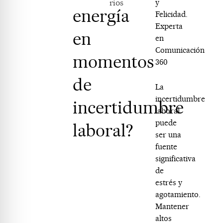
rios
y
energía
Felicidad.
Experta
en
en
Comunicación
momentos
360
de
La
incertidumbre
incertidumbre
laboral
puede
laboral?
ser una
fuente
significativa
de
estrés y
agotamiento.
Mantener
altos