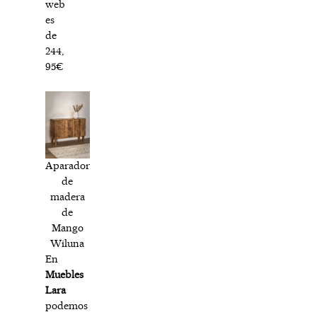
web
es
de
244,
95€
Aparador
de
madera
de
Mango
Wiluna
En
Muebles
Lara
podemos