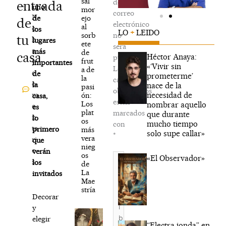
sal
de
entrada
4
uno
mor
correo
N
ejo
de
de
electrónico
al
o
los
LO
+
LEIDO
sorb
no
tu
h
lugares
ete
será
a
más
de
casa
Héctor Anaya:
publicada.
frut
y
importantes
«‘Vivir sin
Los
a de
c
de
prometerme’
la
campos
o
la
nace de la
pasi
obligatorios
necesidad de
m
ón:
casa,
están
Los
nombrar aquello
e
es
plat
marcados
que durante
n
lo
os
mucho tiempo
con
ta
primero
más
solo supe callar»
*
vera
ri
que
nieg
o
verán
os
Escribe
«El Observador»
s
los
de
aquí...
La
invitados
Mae
stría
Decorar
y
elegir
“Electra jonda” en