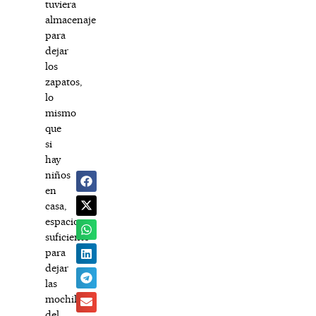
tuviera
almacenaje
para
dejar
los
zapatos,
lo
mismo
que
si
hay
niños
en
casa,
espacio
suficiente
para
dejar
las
mochilas
del