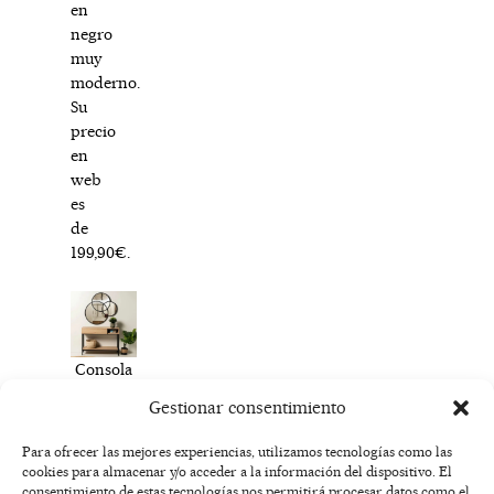
en
negro
muy
moderno.
Su
precio
en
web
es
de
199,90€.
Consola
recibidor
Gestionar consentimiento
modelo
Petak
Para ofrecer las mejores experiencias, utilizamos tecnologías como las
cookies para almacenar y/o acceder a la información del dispositivo. El
F
I
T
X
Y
consentimiento de estas tecnologías nos permitirá procesar datos como el