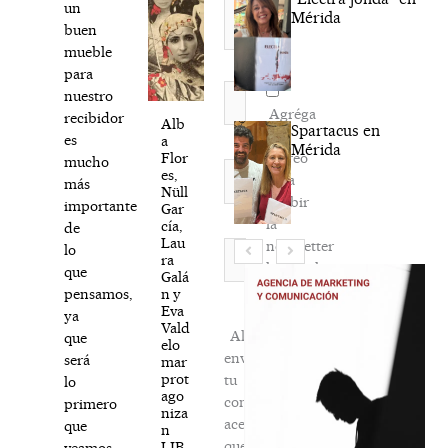
un
Mérida
buen
mueble
para
Nombre*
nuestro
Agréga
recibidor
Alb
Spartacus en
mi
es
a
Mérida
correo
Flor
mucho
Correo
es,
para
más
electrónico*
Nüll
recibir
importante
Gar
la
cía,
de
Lau
newsletter
Web
lo
ra
habitual
que
Galá
n y
pensamos,
Eva
ya
Vald
Al
que
elo
enviar
será
mar
prot
tu
lo
ago
comentario,
primero
niza
aceptas
que
n
que
LIB
veamos