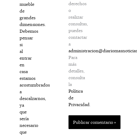
derechos
mueble
o
de
realizar
grandes
consultas,
dimensiones.
puedes
Debemos
contactar
pensar
a
si
administracion@diariomasnoticia
al
Para
entrar
más
en
detalles,
casa
consulta
estamos
la
acostumbrados
Política
a
de
descalzarnos,
Privacidad
.
ya
que
sería
necesario
que