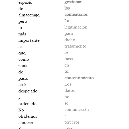
gestionar
espacio
los
de
comentarios
.
almacenaje,
La
pero
legitimación
lo
para
más
dicho
importante
tratamiento
es
se
que,
basa
como
en
zona
tu
de
consentimiento
.
paso,
Los
esté
datos
despejado
no
y
se
ordenado.
comunicarán
No
a
olvidemos
terceros,
conocer
salvo
el