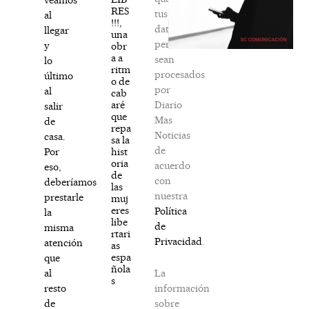
RES
tus
al
!!!,
datos
llegar
una
personales
y
obr
a a
sean
lo
ritm
procesados
último
o de
por
al
cab
Diario
aré
salir
que
Mas
de
repa
Noticias
casa.
sa la
de
hist
Por
oria
acuerdo
eso,
de
con
deberíamos
las
nuestra
prestarle
muj
eres
Política
la
libe
de
misma
rtari
Privacidad
.
atención
as
espa
que
ñola
La
al
s
información
resto
sobre
de