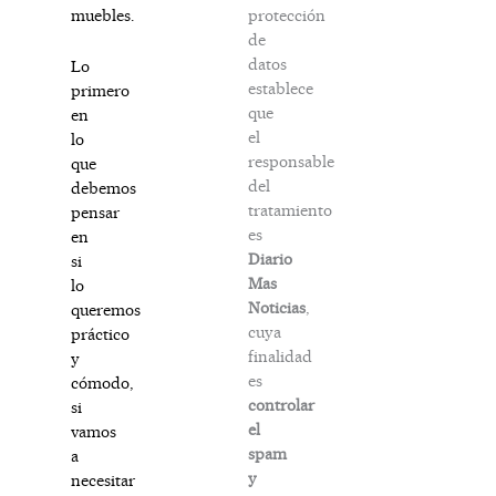
protección
muebles.
de
datos
Lo
establece
primero
que
en
el
lo
responsable
que
del
debemos
tratamiento
pensar
es
en
Diario
si
Mas
lo
Noticias
,
queremos
cuya
práctico
finalidad
y
es
cómodo,
controlar
si
el
vamos
spam
a
y
necesitar