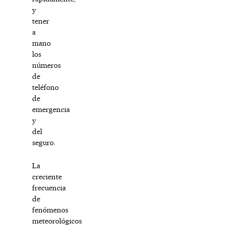
y
tener
a
mano
los
números
de
teléfono
de
emergencia
y
del
seguro.
La
creciente
frecuencia
de
fenómenos
meteorológicos