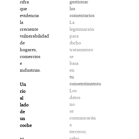
gestionar
cifra
los
que
comentarios
.
evidencia
La
la
legitimación
creciente
para
vulnerabilidad
dicho
de
tratamiento
hogares,
se
comercios
basa
e
en
industrias.
tu
consentimiento
.
Un
Los
río
datos
al
no
lado
se
de
comunicarán
un
a
coche
terceros,
salvo