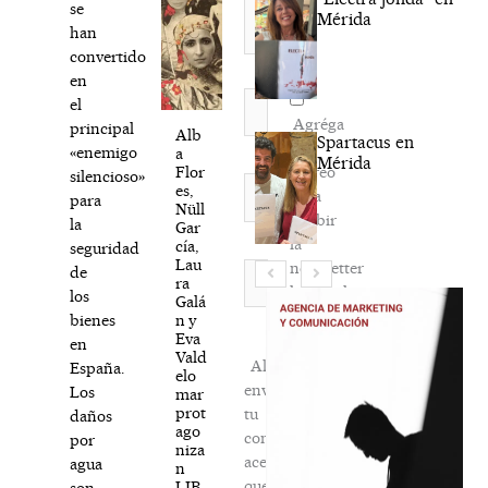
se
Mérida
han
convertido
en
Nombre*
el
Agréga
principal
Alb
Spartacus en
mi
«enemigo
a
Mérida
correo
Flor
silencioso»
Correo
es,
para
para
electrónico*
Nüll
recibir
la
Gar
la
cía,
seguridad
Lau
newsletter
Web
de
ra
habitual
los
Galá
n y
bienes
Eva
en
Vald
Al
España.
elo
enviar
Los
mar
prot
tu
daños
ago
comentario,
por
niza
aceptas
agua
n
que
LIB
son