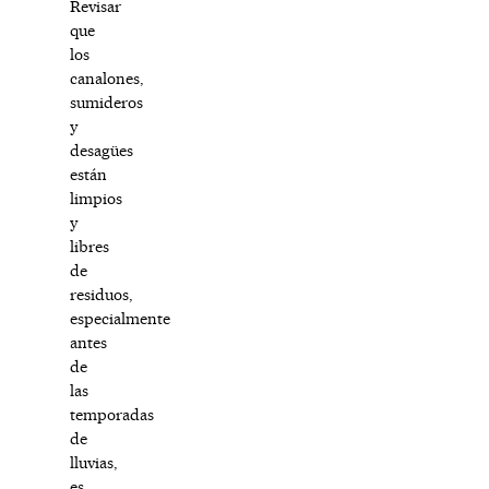
Revisar
que
los
canalones,
sumideros
y
desagües
están
limpios
y
libres
de
residuos,
especialmente
antes
de
las
temporadas
de
lluvias,
es