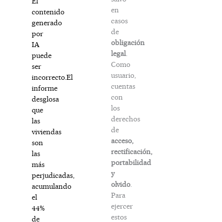
El
en
contenido
casos
generado
de
por
obligación
IA
legal
.
puede
Como
ser
usuario,
incorrecto.El
cuentas
informe
con
desglosa
los
que
derechos
las
de
viviendas
acceso,
son
rectificación,
las
portabilidad
más
y
perjudicadas,
olvido
.
acumulando
Para
el
ejercer
44%
estos
de