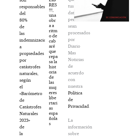
RES
tus
responsables
!!!,
datos
del
una
personales
80%
obr
a a
sean
de
ritm
procesados
las
o de
por
indemnizaciones
cab
Diario
aré
a
que
Mas
propiedades
repa
Noticias
por
sa la
de
hist
catástrofes
oria
acuerdo
naturales,
de
con
según
las
nuestra
el
muj
eres
Política
«Barómetro
libe
de
de
rtari
Privacidad
.
Catástrofes
as
espa
Naturales
ñola
La
2023»
s
información
de
sobre
la