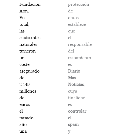
protección
Fundación
de
Aon.
datos
En
establece
total,
que
las
el
catástrofes
responsable
naturales
del
tuvieron
tratamiento
un
es
coste
Diario
asegurado
Mas
de
Noticias
,
2.449
cuya
millones
finalidad
de
es
euros
controlar
el
el
pasado
spam
año,
y
una