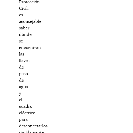
Protección
Civil,
es
aconsejable
saber
dónde
se
encuentran
las
llaves
de
paso
de
agua
y
el
cuadro
eléctrico
para
desconectarlos
rápidamente,