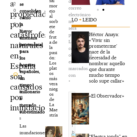
sal
de
a
2
se
mor
correo
0
ejo
consolidan
propiedades
electrónico
al
2
como
LO
+
LEIDO
sorb
no
por
5
la
ete
será
N
mayor
de
catástrofes
Héctor Anaya:
publicada.
frut
o
amenaza
«‘Vivir sin
Los
a de
naturales
h
patrimonial
prometerme’
la
campos
a
para
nace de la
pasi
en
obligatorios
necesidad de
y
ón:
los
están
Los
nombrar aquello
España
c
hogares
plat
marcados
que durante
o
españoles,
os
son
mucho tiempo
con
m
un
más
solo supe callar»
*
vera
e
causados
riesgo
nieg
n
millonario
os
Escribe
por
«El Observador»
ta
a
de
aquí...
La
ri
menudo
inundaciones
Mae
o
subestimado
stría
s
Las
inundaciones
“Electra jonda” en