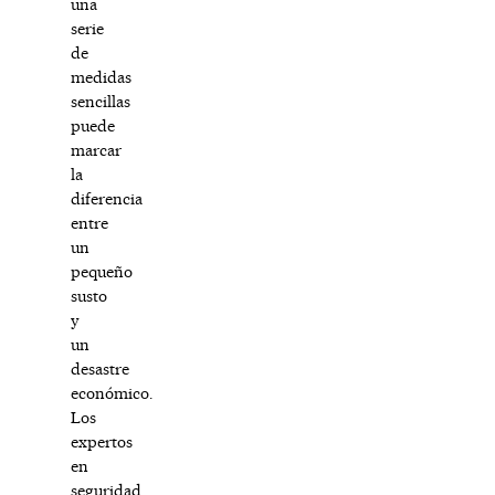
una
serie
de
medidas
sencillas
puede
marcar
la
diferencia
entre
un
pequeño
susto
y
un
desastre
económico.
Los
expertos
en
seguridad