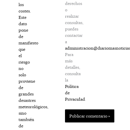
derechos
los
o
costes.
realizar
Este
consultas,
dato
puedes
pone
contactar
de
a
manifiesto
administracion@diariomasnoticia
que
Para
el
más
riesgo
detalles,
no
consulta
solo
la
proviene
Política
de
de
grandes
Privacidad
.
desastres
meteorológicos,
sino
también
de