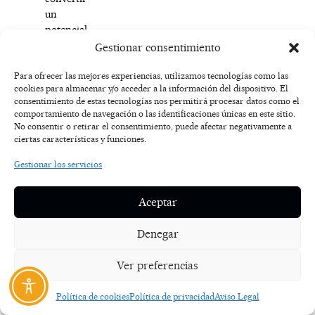
un
potencial
desastre
Gestionar consentimiento
de
miles
Para ofrecer las mejores experiencias, utilizamos tecnologías como las
cookies para almacenar y/o acceder a la información del dispositivo. El
de
consentimiento de estas tecnologías nos permitirá procesar datos como el
euros
comportamiento de navegación o las identificaciones únicas en este sitio.
en
No consentir o retirar el consentimiento, puede afectar negativamente a
una
ciertas características y funciones.
simple
Gestionar los servicios
incidencia.
Integrando
este
Aceptar
dispositivo
en
Denegar
el
ecosistema
Ver preferencias
de
seguridad
Política de cookies
Política de privacidad
Aviso Legal
de