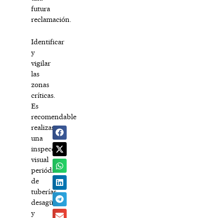
futura
reclamación.
Identificar
y
vigilar
las
zonas
críticas.
Es
recomendable
realizar
una
inspección
visual
periódica
de
tuberías,
desagües
y