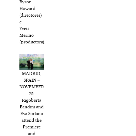
Byron
Howard
(directores)
e
Yvett
Merino
(productora).
MADRID,
SPAIN –
NOVEMBER
25:
Rigoberta
Bandini and
Eva Soriano
attend the
Premiere
and