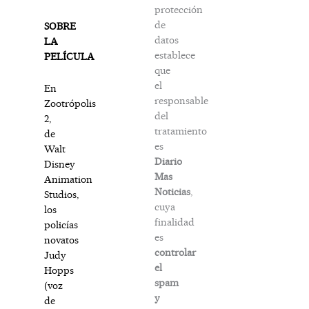
protección
de
SOBRE
datos
LA
establece
PELÍCULA
que
el
En
responsable
Zootrópolis
del
2,
tratamiento
de
es
Walt
Diario
Disney
Mas
Animation
Noticias
,
Studios,
cuya
los
finalidad
policías
es
novatos
controlar
Judy
el
Hopps
spam
(voz
y
de