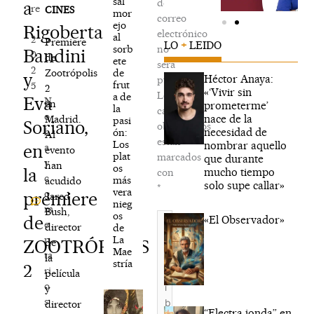
sal
de
a
re
CINES
mor
correo
,
ejo
Rigoberta
electrónico
al
2
Premiere
LO
+
LEIDO
sorb
no
Bandini
0
de
ete
será
2
de
Zootrópolis
y
Héctor Anaya:
publicada.
frut
5
2
«‘Vivir sin
Los
a de
Eva
N
en
prometerme’
la
campos
o
nace de la
Madrid.
pasi
Soriano,
obligatorios
necesidad de
h
ón:
Al
están
Los
nombrar aquello
en
a
evento
plat
marcados
que durante
y
han
os
la
mucho tiempo
con
c
más
acudido
solo supe callar»
*
vera
o
premiere
Jared
nieg
m
Bush,
os
Escribe
de
«El Observador»
e
director
de
aquí...
La
n
ZOOTRÓPOLIS
de
Mae
ta
la
stría
2
ri
película
o
y
s
director
“Electra jonda” en