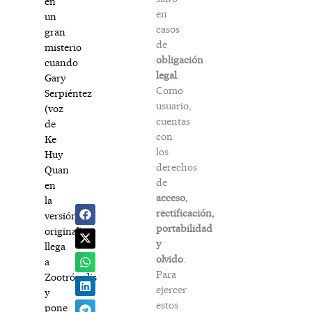
en
en
un
casos
gran
de
misterio
obligación
cuando
legal
.
Gary
Como
Serpiéntez
usuario,
(voz
cuentas
de
con
Ke
los
Huy
derechos
Quan
de
en
acceso,
la
rectificación,
versión
portabilidad
original)
y
llega
olvido
.
a
Para
Zootrópolis
ejercer
y
estos
pone