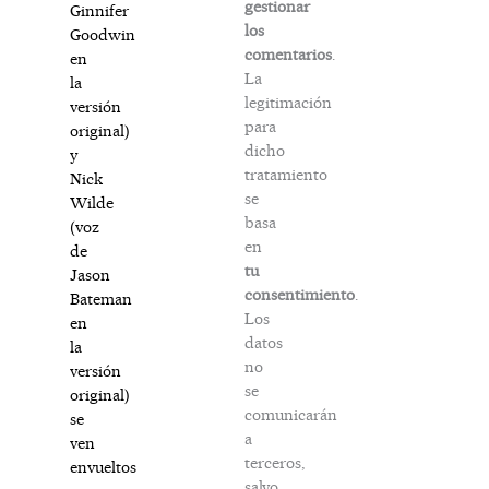
gestionar
Ginnifer
los
Goodwin
comentarios
.
en
La
la
legitimación
versión
para
original)
dicho
y
tratamiento
Nick
se
Wilde
basa
(voz
en
de
tu
Jason
consentimiento
.
Bateman
Los
en
datos
la
no
versión
se
original)
comunicarán
se
a
ven
terceros,
envueltos
salvo