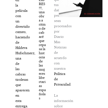
RES
tus
la
!!!,
datos
película
una
personales
con
obr
a a
sean
un
ritm
procesados
divertido
o de
por
cameo,
cab
Diario
aré
haciendo
que
Mas
de
repa
Noticias
Hildeva
sa la
de
hist
Hufschmerz,
oria
acuerdo
una
de
con
de
las
nuestra
las
muj
eres
Política
cabras
libe
de
tirolesas
rtari
Privacidad
.
que
as
espa
aparecen
ñola
La
en
s
información
esta
sobre
entrega.