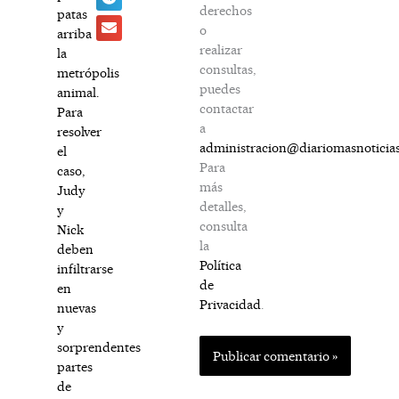
derechos
patas
o
arriba
realizar
la
consultas,
metrópolis
puedes
animal.
contactar
Para
a
resolver
administracion@diariomasnoticia
el
Para
caso,
más
Judy
detalles,
y
consulta
Nick
la
deben
Política
infiltrarse
de
en
Privacidad
.
nuevas
y
sorprendentes
partes
de