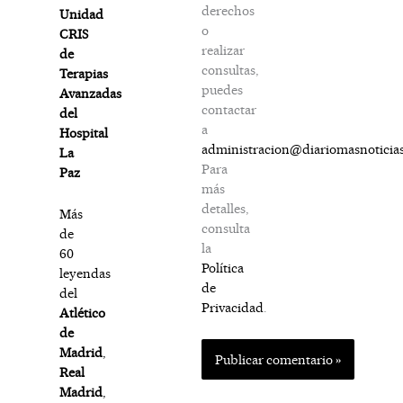
derechos
Unidad
o
CRIS
realizar
de
consultas,
Terapias
puedes
Avanzadas
contactar
del
a
Hospital
administracion@diariomasnoticia
La
Para
Paz
más
detalles,
Más
consulta
de
la
60
Política
leyendas
de
del
Privacidad
.
Atlético
de
Madrid
,
Real
Madrid
,