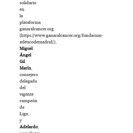
solidario
en
la
plataforma
ganaralcancer.org
(
https://www.ganaralcancer.org/fundacion-
atleticodemadrid/
),
Miguel
Ángel
Gil
Marín
,
consejero
delegado
del
vigente
campeón
de
Liga,
y
Adelardo
,