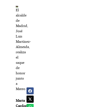
El
alcalde
de
Madrid,
José
Luis
Martínez-
Almeida,
realiza
el
saque
de
honor
junto
a
Mateo
Marta
Cardona
,