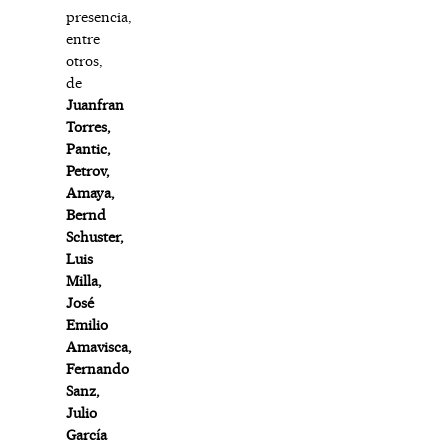
presencia,
entre
otros,
de
Juanfran
Torres,
Pantic,
Petrov,
Amaya,
Bernd
Schuster,
Luis
Milla,
José
Emilio
Amavisca,
Fernando
Sanz,
Julio
García