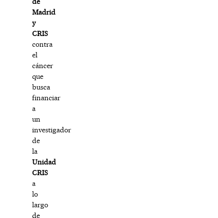
de
Madrid
y
CRIS
contra
el
cáncer
que
busca
financiar
a
un
investigador
de
la
Unidad
CRIS
a
lo
largo
de