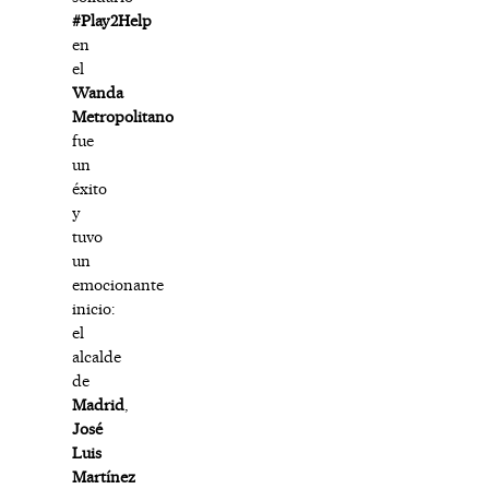
#Play2Help
en
el
Wanda
Metropolitano
fue
un
éxito
y
tuvo
un
emocionante
inicio:
el
alcalde
de
Madrid
,
José
Luis
Martínez