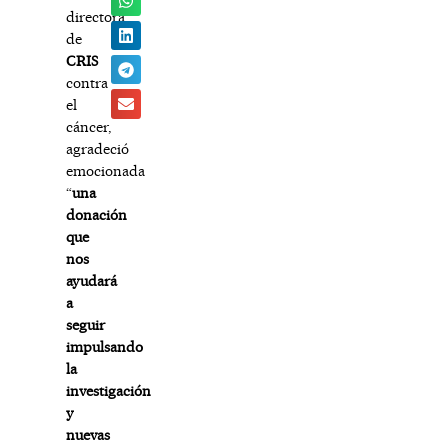
directora
de
CRIS
contra
el
cáncer,
agradeció
emocionada
“
una
donación
que
nos
ayudará
a
seguir
impulsando
la
investigación
y
nuevas