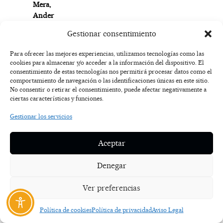
Mera,
Ander
Mirambell,
Gestionar consentimiento
Willy
y
Para ofrecer las mejores experiencias, utilizamos tecnologías como las
Juancho
cookies para almacenar y/o acceder a la información del dispositivo. El
Hernangómez,
consentimiento de estas tecnologías nos permitirá procesar datos como el
comportamiento de navegación o las identificaciones únicas en este sitio.
José
No consentir o retirar el consentimiento, puede afectar negativamente a
Javier
ciertas características y funciones.
Hombrados,
Javier
Gestionar los servicios
Castillejo,
los
Aceptar
hermanos
Carmona,
Denegar
Carlos
Jean,
Ver preferencias
Juanjo
Ballesta,
Política de cookies
Política de privacidad
Aviso Legal
Óscar