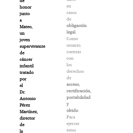
de
en
honor
casos
junto
de
a
obligación
Mateo,
legal
.
un
Como
joven
usuario,
superviviente
cuentas
de
con
cáncer
los
infantil
derechos
tratado
de
por
acceso,
el
rectificación,
Dr.
portabilidad
Antonio
y
Pérez
olvido
.
Martínez,
Para
director
ejercer
de
estos
la