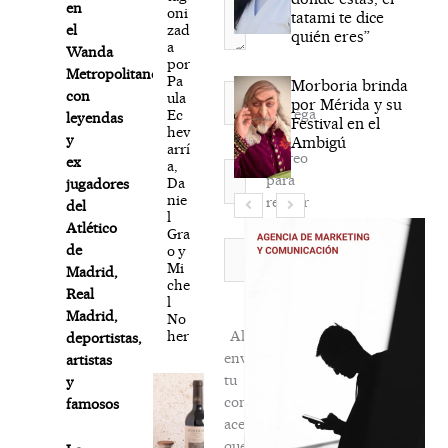
en
oni
tatami te dice
zad
el
quién eres”
a
Wanda
por
Metropolitano
Pa
Morboria brinda
Nombre*
con
ula
por Mérida y su
Agréga
Ec
leyendas
Festival en el
hev
mi
y
Ambigú
arrí
correo
ex
a,
Correo
para
Da
jugadores
electrónico*
nie
recibir
del
l
la
Atlético
Gra
newsletter
Web
de
o y
Mi
habitual
Madrid,
che
Real
l
Madrid,
No
her
Al
deportistas,
enviar
artistas
tu
y
comentario,
famosos
aceptas
que