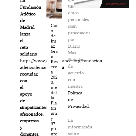
La
tus
Fundación
datos
Atlético
personales
de
Cot
sean
Madrid
o
procesados
lanza
de
por
el
Im
Diario
az
reto
Gra
Mas
solidario
n
Noticias
https://www.ganaralcancer.org/fundacion-
Res
de
erv
atleticodemadrid/
para
a
acuerdo
recaudar,
202
con
con
0,
nuestra
me
el
dal
Política
apoyo
la
de
de
Pla
Privacidad
.
simpatizantes,
tin
um
aficionados,
y
La
empresas
97
información
y
pu
sobre
nto
donantes,