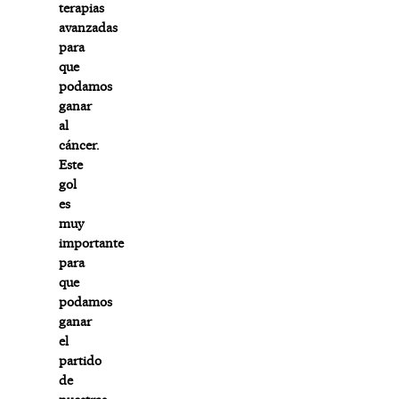
terapias
avanzadas
para
que
podamos
ganar
al
cáncer.
Este
gol
es
muy
importante
para
que
podamos
ganar
el
partido
de