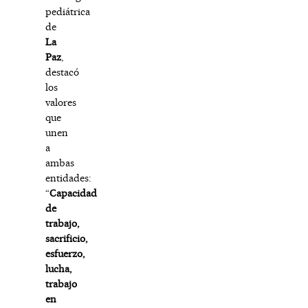
pediátrica
de
La
Paz
,
destacó
los
valores
que
unen
a
ambas
entidades:
“
Capacidad
de
trabajo,
sacrificio,
esfuerzo,
lucha,
trabajo
en