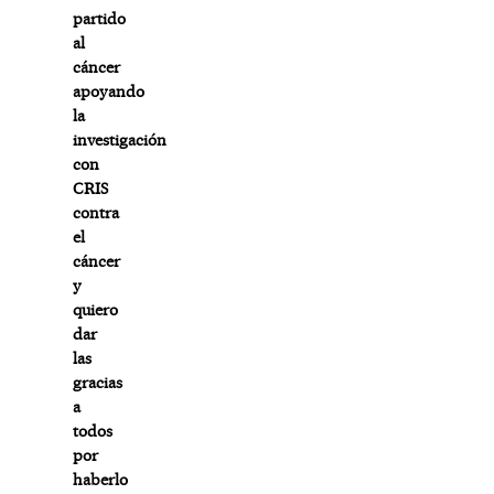
partido
al
cáncer
apoyando
la
investigación
con
CRIS
contra
el
cáncer
y
quiero
dar
las
gracias
a
todos
por
haberlo