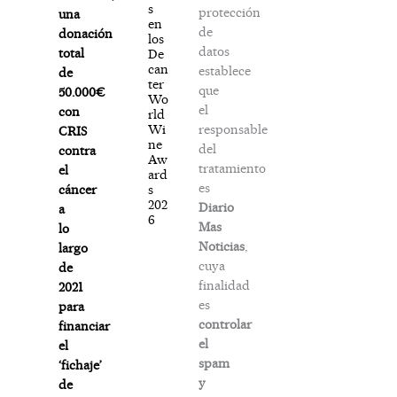
s
protección
una
en
de
donación
los
datos
total
De
can
establece
de
ter
que
50.000€
Wo
el
con
rld
responsable
Wi
CRIS
ne
del
contra
Aw
tratamiento
el
ard
es
s
cáncer
202
Diario
a
6
Mas
lo
Noticias
,
largo
cuya
de
finalidad
2021
es
para
controlar
financiar
el
el
spam
‘fichaje’
y
de