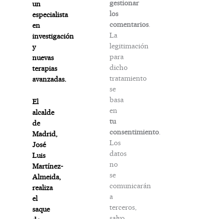
gestionar
un
los
especialista
comentarios
.
en
La
investigación
legitimación
y
para
nuevas
dicho
terapias
tratamiento
avanzadas.
se
basa
El
en
alcalde
tu
de
consentimiento
.
Madrid,
Los
José
datos
Luis
no
Martínez-
se
Almeida,
comunicarán
realiza
a
el
terceros,
saque
salvo