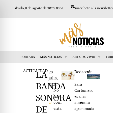
Ir
Sábado, 8 de agosto de 2026, 08:51
Suscríbete a la newslette
al
contenido
PORTADA
MÁS NOTICIAS
ARTE DE VIVIR
TUR
ACTUALIDAD
LA
28
Redacción
julio,
BANDA
2021
Sara
No
Carbonero
SONORA
hay
es una
com
auténtica
DE
enta
apasionada