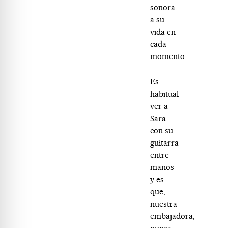
sonora
a su
vida en
cada
momento.
Es
habitual
ver a
Sara
con su
guitarra
entre
manos
y es
que,
nuestra
embajadora,