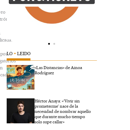
reo
trónico
á
icada.
LO
+
LEIDO
pos
gatorios
án
«Las Distancias» de Ainoa
Rodríguez
cados
Héctor Anaya: «‘Vivir sin
ribe
prometerme’ nace de la
...
necesidad de nombrar aquello
que durante mucho tiempo
solo supe callar»