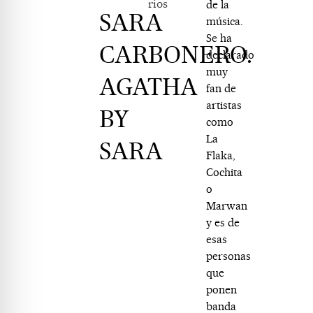
rios
de la
SARA
música.
Se ha
CARBONERO.
declarado
muy
AGATHA
fan de
artistas
BY
como
La
SARA
Flaka,
Cochita
o
Marwan
y es de
esas
personas
que
ponen
banda