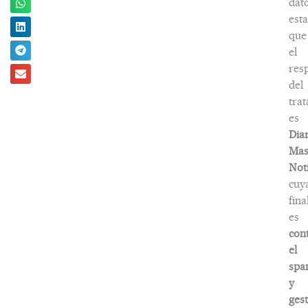
dat
esta
que
el
res
del
tra
es
Dia
Ma
Noti
cuy
fina
es
con
el
spa
y
ges