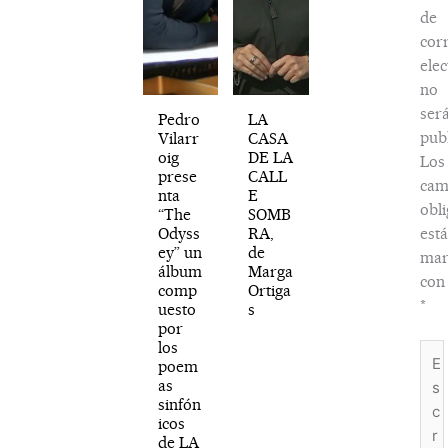
de
cor
elec
no
ser
Pedro
LA
publ
Vilarr
CASA
oig
DE LA
Los
prese
CALL
cam
nta
E
obli
“The
SOMB
Odyss
RA,
est
ey” un
de
mar
álbum
Marga
con
comp
Ortiga
*
uesto
s
por
los
Esc
poem
aquí
as
sinfón
icos
de LA