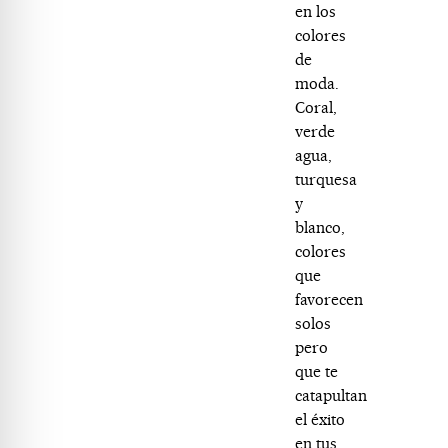
en los
colores
de
moda.
Coral,
verde
agua,
turquesa
y
blanco,
colores
que
favorecen
solos
pero
que te
catapultan
el éxito
en tus