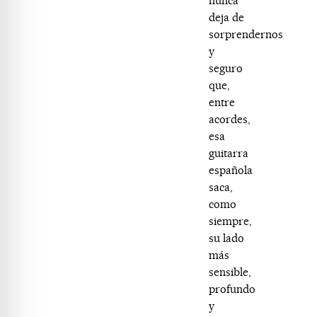
nunca
deja de
sorprendernos
y
seguro
que,
entre
acordes,
esa
guitarra
española
saca,
como
siempre,
su lado
más
sensible,
profundo
y