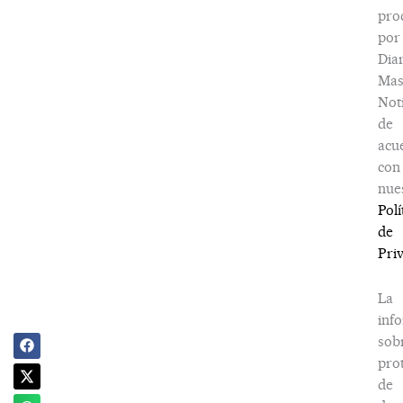
pro
por
Dia
Ma
Noti
de
acu
con
nue
Polí
de
Pri
La
inf
sob
pro
de