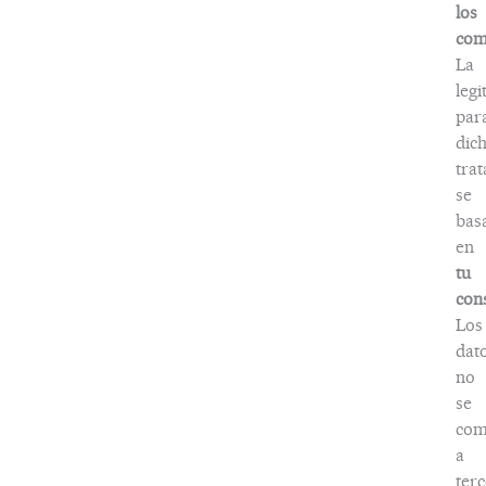
los
com
La
legi
par
dic
tra
se
bas
en
tu
con
Los
dat
no
se
com
a
terc