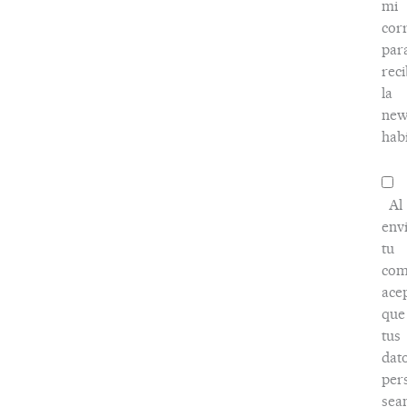
mi
cor
par
reci
la
new
habi
Al
env
tu
com
ace
que
tus
dat
per
sea