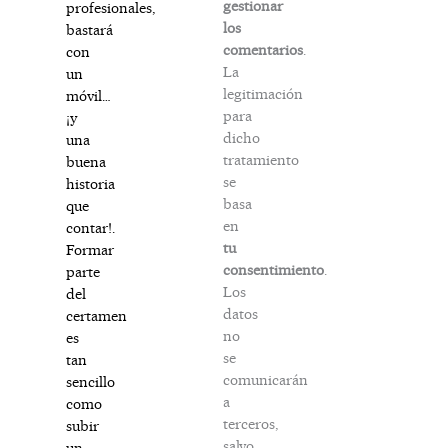
gestionar
profesionales,
los
bastará
comentarios
.
con
La
un
legitimación
móvil…
para
¡y
dicho
una
tratamiento
buena
se
historia
basa
que
en
contar!.
tu
Formar
consentimiento
.
parte
Los
del
datos
certamen
no
es
se
tan
comunicarán
sencillo
a
como
terceros,
subir
salvo
un