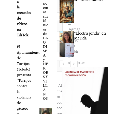
a
po
la
em
as
creación
sin
de
fó
Nombre*
vídeos
nic
Agréga
os
en
“Electra jonda” en
de
mi
TikTok.
LA
Mérida
correo
O
Correo
para
DI
El
electrónico*
SE
recibir
Ayuntamiento
A
la
de
y
newsletter
Web
Torrijos
HÉ
R
habitual
(Toledo)
OE
presenta
S Y
“Torrijos
VI
LL
Al
contra
A
enviar
la
N
tu
violencia
OS
comentario,
de
aceptas
género
que
y