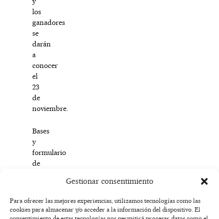
y
los
ganadores
se
darán
a
conocer
el
23
de
noviembre.
Bases
y
formulario
de
inscripción:
Gestionar consentimiento
https://cutt.ly/LR2UIMP
Para ofrecer las mejores experiencias, utilizamos tecnologías como las
cookies para almacenar y/o acceder a la información del dispositivo. El
F
I
T
X
Y
consentimiento de estas tecnologías nos permitirá procesar datos como el