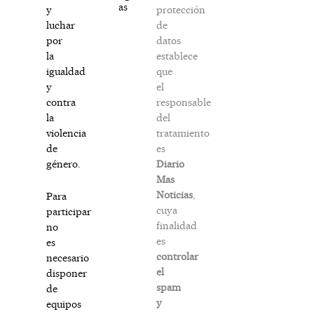
as
protección
y
de
luchar
datos
por
establece
la
que
igualdad
el
y
responsable
contra
del
la
tratamiento
violencia
es
de
Diario
género.
Mas
Noticias
,
Para
cuya
participar
finalidad
no
es
es
controlar
necesario
el
disponer
spam
de
y
equipos