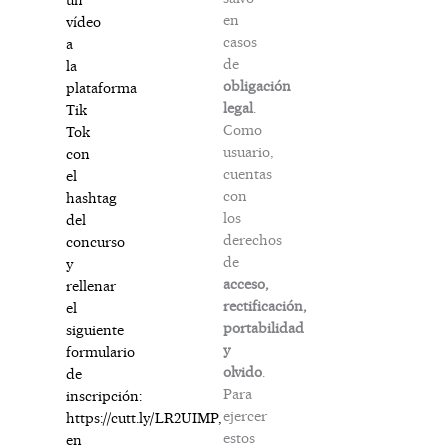
en
vídeo
casos
a
de
la
obligación
plataforma
legal
.
Tik
Como
Tok
usuario,
con
cuentas
el
con
hashtag
los
del
derechos
concurso
de
y
acceso,
rellenar
rectificación,
el
portabilidad
siguiente
y
formulario
olvido
.
de
Para
inscripción:
ejercer
https://cutt.ly/LR2UIMP
,
estos
en