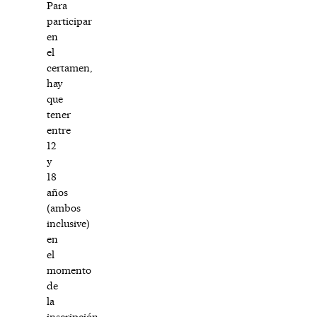
Para
participar
en
el
certamen,
hay
que
tener
entre
12
y
18
años
(ambos
inclusive)
en
el
momento
de
la
inscripción.