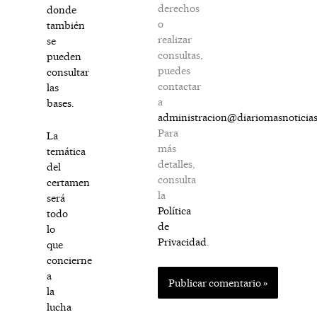
derechos
donde
o
también
realizar
se
consultas,
pueden
puedes
consultar
contactar
las
a
bases.
administracion@diariomasnoticia
Para
La
más
temática
detalles,
del
consulta
certamen
la
será
Política
todo
de
lo
Privacidad
.
que
concierne
a
la
lucha