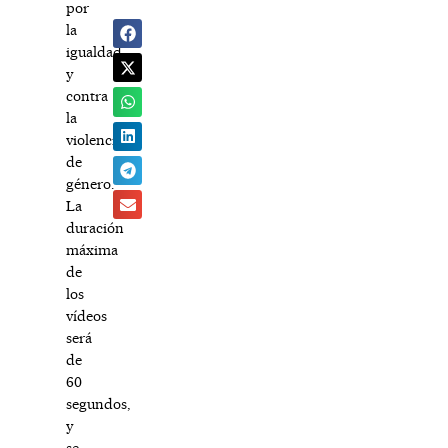
por
la
igualdad
y
contra
la
violencia
de
género.
La
duración
máxima
de
los
vídeos
será
de
60
segundos,
y
se