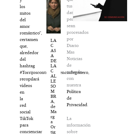
tus
los
datos
mitos
personales
del
sean
amor
procesados
romántico”,
por
certamen
LA
Diario
C
que,
AS
Mas
alrededor
A
Noticias
del
DE
de
LA
hashtag
C
acuerdo
#Torrijoscontralaviolenciadegenero,
AL
con
recopilará
LE
nuestra
vídeos
SO
M
Política
en
BR
de
la
A,
Privacidad
.
red
de
Ma
social
rg
La
TikTok
a
información
para
Or
sobre
concienciar
tig