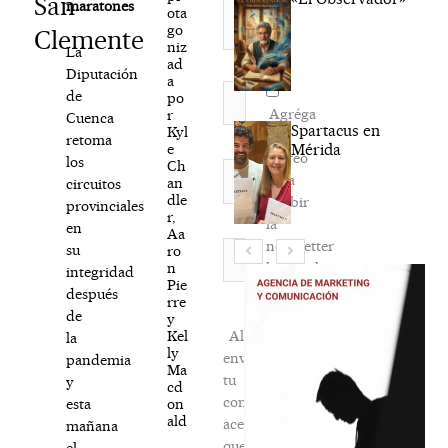
San
maratones
ota
go
Clemente
niz
La
ad
Diputación
a
Nombre*
de
po
Agréga
r
Cuenca
Spartacus en
Kyl
mi
retoma
e
Mérida
correo
los
Ch
Correo
para
an
circuitos
electrónico*
dle
recibir
provinciales
r,
la
en
Aa
newsletter
Web
su
ro
n
habitual
integridad
Pie
después
rre
de
y
Kel
Al
la
ly
enviar
pandemia
Ma
tu
y
cd
comentario,
on
esta
ald
aceptas
mañana
que
el