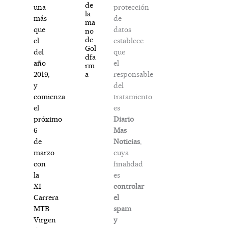
de
protección
una
la
de
más
ma
datos
que
no
de
establece
el
Gol
que
del
dfa
el
año
rm
responsable
a
2019,
del
y
tratamiento
comienza
es
el
Diario
próximo
Mas
6
Noticias
,
de
cuya
marzo
finalidad
con
es
la
controlar
XI
el
Carrera
spam
MTB
y
Virgen