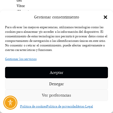
del
Vítor
(Horcajo
Gestionar consentimiento
de
Santiago,
Para ofrecer las mejores experiencias, utilizamos tecnologías como las
30
cookies para almacenar y/o acceder a la información del dispositivo. El
abril),
consentimiento de estas tecnologías nos permitirá procesar datos como el
17:00h.
comportamiento de navegación o las identificaciones únicas en este sitio.
.
No consentir o retirar el consentimiento, puede afectar negativamente a
ciertas características y funciones.
7.
Gestionar los servicios
I
Circuito
Aceptar
MTB
Mina
Denegar
Romana
(Cueva
Ver preferencias
del
Hierro,
21
Política de cookies
Política de privacidad
Aviso Legal
mayo),