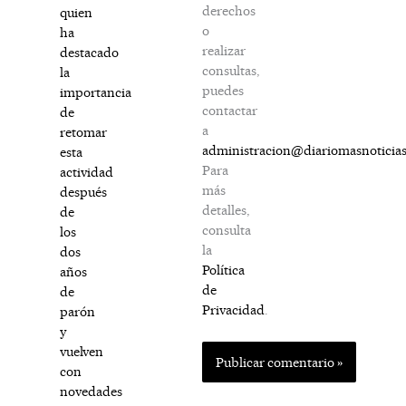
derechos
quien
o
ha
realizar
destacado
consultas,
la
puedes
importancia
contactar
de
a
retomar
administracion@diariomasnoticia
esta
Para
actividad
más
después
detalles,
de
consulta
los
la
dos
Política
años
de
de
Privacidad
.
parón
y
vuelven
con
novedades