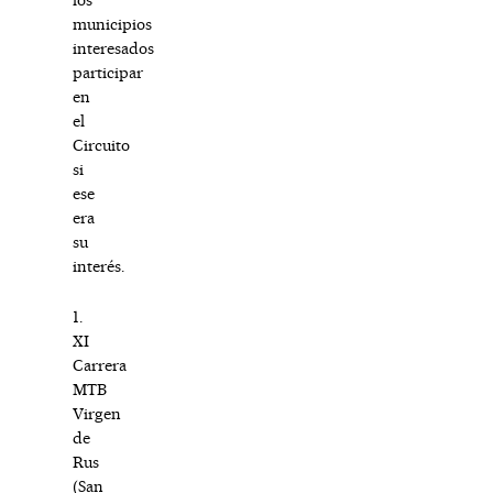
municipios
interesados
participar
en
el
Circuito
si
ese
era
su
interés.
1.
XI
Carrera
MTB
Virgen
de
Rus
(San