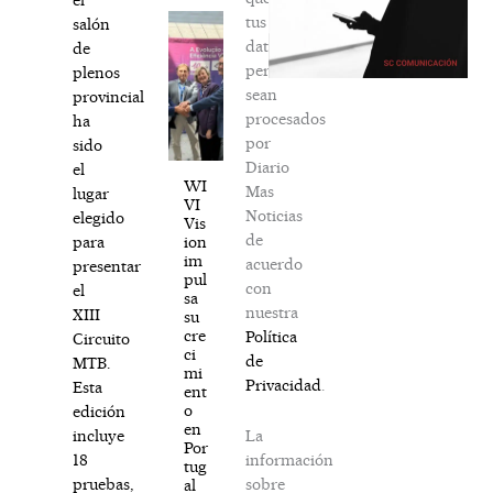
tus
salón
datos
de
personales
plenos
sean
provincial
procesados
ha
por
sido
Diario
el
WI
Mas
lugar
VI
Noticias
elegido
Vis
de
ion
para
im
acuerdo
presentar
pul
con
el
sa
nuestra
XIII
su
cre
Política
Circuito
ci
de
MTB.
mi
Privacidad
.
Esta
ent
o
edición
en
La
incluye
Por
información
18
tug
sobre
pruebas,
al