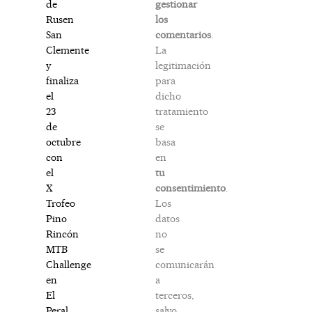
gestionar
de
los
Rusen
comentarios
.
San
La
Clemente
legitimación
y
para
finaliza
dicho
el
tratamiento
23
se
de
basa
octubre
en
con
tu
el
consentimiento
.
X
Los
Trofeo
datos
Pino
no
Rincón
se
MTB
comunicarán
Challenge
a
en
terceros,
El
salvo
Peral.