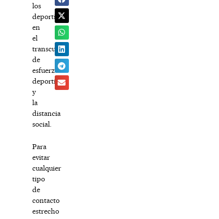
los
deportistas
en
el
transcurso
de
esfuerzo
deportivo,
y
la
distancia
social.
Para
evitar
cualquier
tipo
de
contacto
estrecho