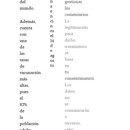
n
gestionar
del
a
los
mundo.
e
comentarios
.
n
La
ci
Además,
n
legitimación
cuenta
es
para
con
el
dicho
14
una
d
tratamiento
de
e
se
las
ag
basa
tasas
os
to
en
de
tu
vacunación
consentimiento
.
más
Los
altas,
datos
pues
no
el
se
82%
comunicarán
de
a
la
terceros,
población
salvo
adulta