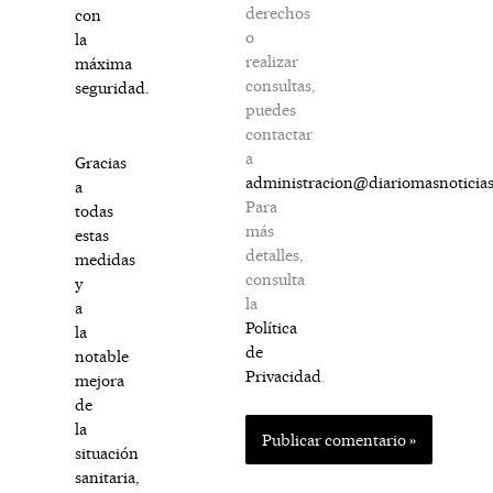
derechos
con
o
la
realizar
máxima
consultas,
seguridad.
puedes
contactar
a
Gracias
administracion@diariomasnoticia
a
Para
todas
más
estas
detalles,
medidas
consulta
y
la
a
Política
la
de
notable
Privacidad
.
mejora
de
la
situación
sanitaria,