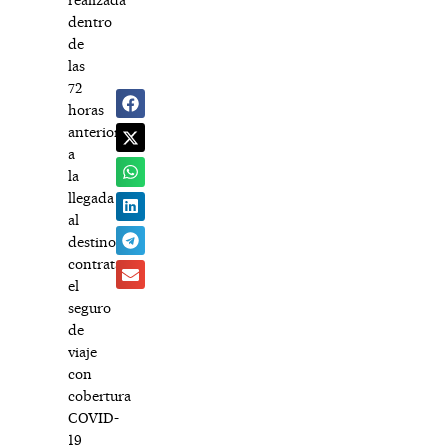
dentro
de
las
72
horas
anteriores
a
la
llegada
al
destino;
contratar
el
seguro
de
viaje
con
cobertura
COVID-
19