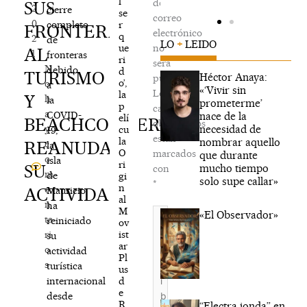
l
de
SUS
2
cierre
se
correo
0
r
completo
FRONTERAS
electrónico
q
2
de
LO
+
LEIDO
ue
no
AL
1
fronteras
ri
será
N
debido
d
TURISMO
Héctor Anaya:
publicada.
o’,
o
a
«‘Vivir sin
Los
la
Y
h
la
prometerme’
p
campos
a
COVID-
nace de la
elí
BEACHCOMBER
obligatorios
necesidad de
y
cu
19,
están
la
nombrar aquello
REANUDA
c
la
O
marcados
que durante
o
isla
ri
SU
mucho tiempo
con
m
de
gi
solo supe callar»
*
n
e
ACTIVIDAD
Mauricio
al
n
ha
M
Escribe
«El Observador»
ta
reiniciado
ov
aquí...
ist
ri
su
ar
o
actividad
Pl
s
turística
us
d
internacional
e
desde
R
“Electra jonda” en