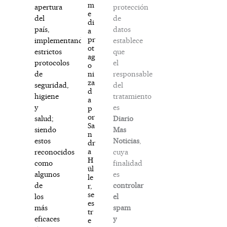
m
protección
apertura
e
de
del
di
datos
país,
a
pr
establece
implementando
ot
que
estrictos
ag
el
protocolos
o
responsable
ni
de
za
del
seguridad,
d
tratamiento
higiene
a
es
y
p
or
Diario
salud;
Sa
Mas
siendo
n
Noticias
,
estos
dr
a
cuya
reconocidos
H
finalidad
como
ül
es
algunos
le
controlar
de
r,
se
el
los
es
spam
más
tr
y
eficaces
e