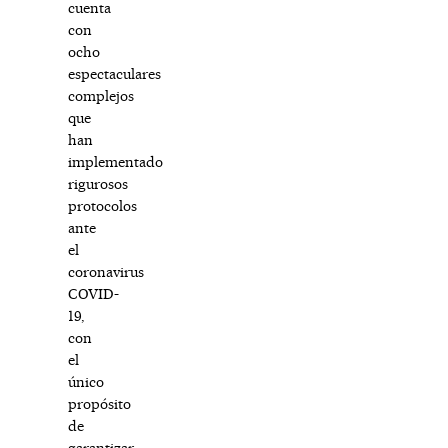
cuenta
con
ocho
espectaculares
complejos
que
han
implementado
rigurosos
protocolos
ante
el
coronavirus
COVID-
19,
con
el
único
propósito
de
garantizar