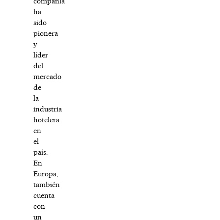
compañía
ha
sido
pionera
y
líder
del
mercado
de
la
industria
hotelera
en
el
país.
En
Europa,
también
cuenta
con
un