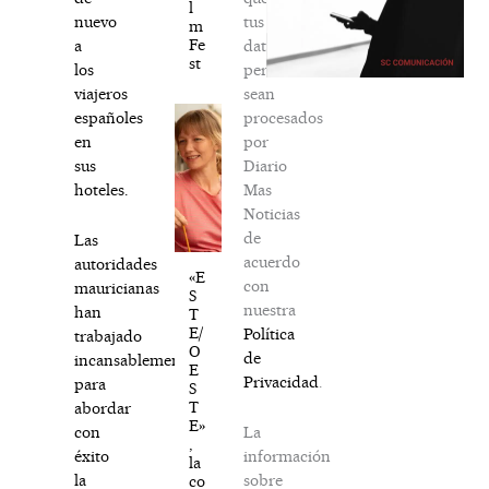
l
tus
nuevo
m
Fe
datos
a
st
personales
los
sean
viajeros
procesados
españoles
por
en
Diario
sus
Mas
hoteles.
Noticias
de
Las
acuerdo
autoridades
«E
con
mauricianas
S
nuestra
han
T
E/
Política
trabajado
O
de
incansablemente
E
Privacidad
.
para
S
T
abordar
E»
La
con
,
información
éxito
la
sobre
la
co