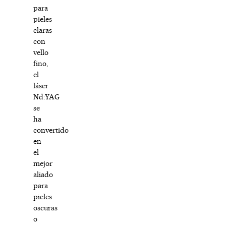
para
pieles
claras
con
vello
fino,
el
láser
Nd:YAG
se
ha
convertido
en
el
mejor
aliado
para
pieles
oscuras
o