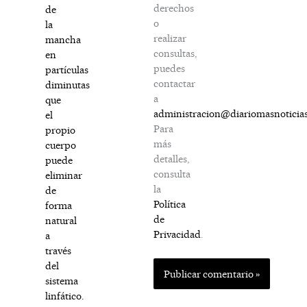
derechos
de
o
la
realizar
mancha
consultas,
en
puedes
partículas
contactar
diminutas
a
que
administracion@diariomasnoticia
el
Para
propio
más
cuerpo
detalles,
puede
consulta
eliminar
la
de
Política
forma
de
natural
Privacidad
.
a
través
del
sistema
linfático.