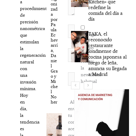
Kitchen» que
a
oni
redefine la
procedimientos
zad
comida del día a
a
de
día
por
precisión
Pa
Nombre*
nanométrica
ula
TAKA, el
Agréga
Ec
que
reconocido
hev
mi
estimulan
arrí
restaurante
correo
la
a,
londinense de
Correo
para
regeneración
Da
cocina japonesa al
electrónico*
nie
recibir
natural
fuego de leña,
l
la
anuncia su llegada
con
Gra
a Madrid
newsletter
Web
una
o y
Mi
habitual
invasión
che
mínima.
l
Hoy
No
her
Al
en
enviar
día,
tu
la
comentario,
tendencia
aceptas
es
que
la