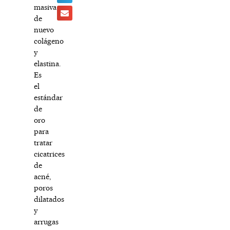
masiva
de
nuevo
colágeno
y
elastina.
Es
el
estándar
de
oro
para
tratar
cicatrices
de
acné,
poros
dilatados
y
arrugas