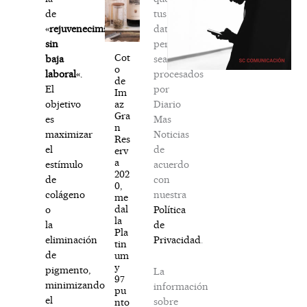
tus
de
datos
«
rejuvenecimiento
personales
sin
Cot
sean
baja
o
procesados
laboral
«.
de
por
El
Im
Diario
az
objetivo
Gra
Mas
es
n
Noticias
maximizar
Res
de
el
erv
a
acuerdo
estímulo
202
con
de
0,
nuestra
colágeno
me
dal
Política
o
la
de
la
Pla
Privacidad
.
eliminación
tin
de
um
y
pigmento,
La
97
minimizando
información
pu
el
sobre
nto