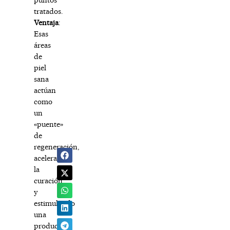
tratados.
Ventaja
:
Esas
áreas
de
piel
sana
actúan
como
un
«puente»
de
regeneración,
acelerando
la
curación
y
estimulando
una
producción