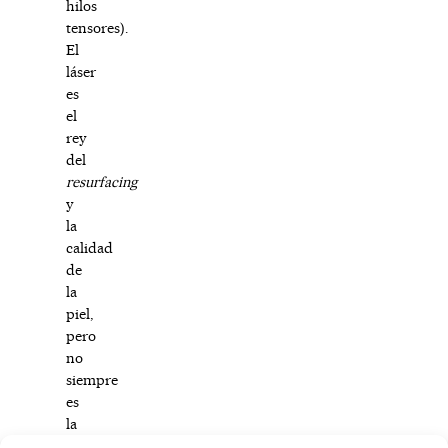
hilos
tensores).
El
láser
es
el
rey
del
resurfacing
y
la
calidad
de
la
piel,
pero
no
siempre
es
la
solución