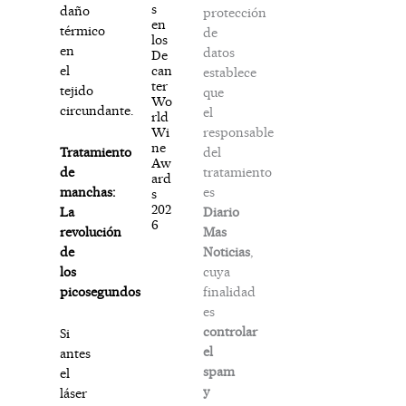
s
daño
protección
en
térmico
de
los
en
datos
De
can
el
establece
ter
tejido
que
Wo
circundante.
el
rld
responsable
Wi
ne
del
Tratamiento
Aw
tratamiento
de
ard
es
manchas:
s
202
Diario
La
6
Mas
revolución
Noticias
,
de
cuya
los
finalidad
picosegundos
es
controlar
Si
el
antes
spam
el
y
láser