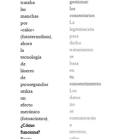
gestionar
trataba
los
las
comentarios
.
manchas
La
por
legitimación
«calor»
para
(fototermólisis),
dicho
ahora
tratamiento
la
se
tecnología
basa
de
en
láseres
tu
de
consentimiento
.
picosegundos
Los
utiliza
datos
un
no
efecto
se
mecánico
comunicarán
(fotoacústico).
a
¿Cómo
terceros,
funciona?
salvo
Envía