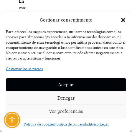
En
este
sentido,
Gestionar consentimiento
también
ha
Para ofrecer las mejores experiencias, utilizamos tecnologías como las
añadido
cookies para almacenar y/o acceder a la información del dispositivo. El
que
consentimiento de estas tecnologías nos permitirá procesar datos como el
esta
comportamiento de navegación o las identificaciones únicas en este sitio.
Olimpiada
No consentir o retirar el consentimiento, puede afectar negativamente a
ciertas características y funciones.
busca
orientar
Gestionar los servicios
a
los
Aceptar
y
las
Denegar
docentes,
a
Ver preferencias
través
de
nuevos
Política de cookies
Política de privacidad
Aviso Legal
recursos,