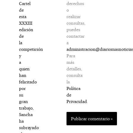
derechos
Cartel
o
de
realizar
esta
consultas,
XXXIII
puedes
edición
contactar
de
a
la
administracion@diariomasnoticia
competición
Para
y
más
a
detalles,
quien
consulta
han
la
felicitado
Política
por
de
su
Privacidad
.
gran
trabajo,
Sancha
ha
subrayado