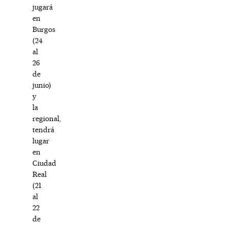
jugará
en
Burgos
(24
al
26
de
junio)
y
la
regional,
tendrá
lugar
en
Ciudad
Real
(21
al
22
de