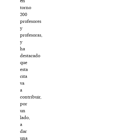
en
torno
200
profesores
y
profesoras,
y
ha
destacado
que
esta
cita
va
a
contribuir,
por
un
lado,
a
dar
una