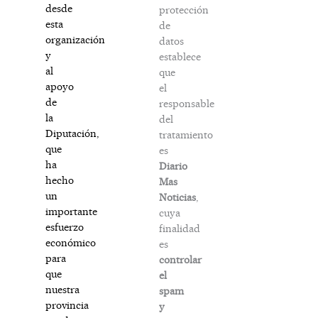
desde
protección
esta
de
organización
datos
y
establece
al
que
apoyo
el
de
responsable
la
del
Diputación,
tratamiento
que
es
ha
Diario
hecho
Mas
un
Noticias
,
importante
cuya
esfuerzo
finalidad
económico
es
para
controlar
que
el
nuestra
spam
provincia
y