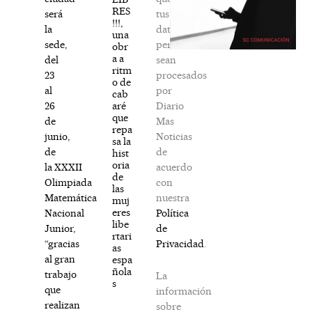
RES
tus
será
!!!,
datos
la
una
personales
sede,
obr
a a
sean
del
ritm
procesados
23
o de
por
al
cab
Diario
aré
26
que
Mas
de
repa
Noticias
junio,
sa la
de
de
hist
oria
acuerdo
la XXXII
de
con
Olimpiada
las
nuestra
Matemática
muj
eres
Política
Nacional
libe
de
Junior,
rtari
Privacidad
.
“gracias
as
al gran
espa
ñola
trabajo
La
s
que
información
realizan
sobre