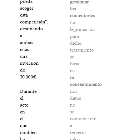
pueda
gestionar
acoger
los
esta
comentarios
.
competición”,
La
destinando
legitimación
a
para
ambas
dicho
citas
tratamiento
una
se
inversión
basa
de
en
30.000€.
tu
consentimiento
.
Los
Durante
datos
el
no
acto,
se
en
comunicarán
el
a
que
terceros,
también
salvo
ha