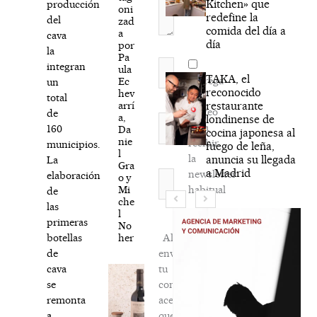
Kitchen» que
producción
oni
redefine la
del
zad
comida del día a
a
cava
día
por
la
Pa
Nombre*
integran
ula
TAKA, el
Agréga
Ec
un
reconocido
hev
mi
total
arrí
restaurante
correo
de
a,
londinense de
Correo
para
160
Da
cocina japonesa al
electrónico*
nie
recibir
municipios.
fuego de leña,
l
la
anuncia su llegada
La
Gra
a Madrid
newsletter
Web
elaboración
o y
Mi
habitual
de
che
las
l
primeras
No
her
Al
botellas
enviar
de
tu
cava
comentario,
se
aceptas
remonta
que
a