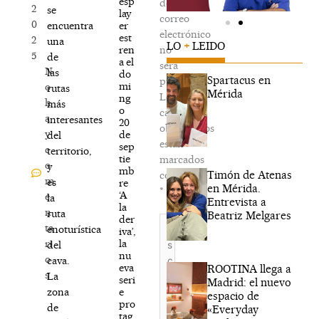
esp
de
2
se
lay
correo
0
er
encuentra
electrónico
est
2
una
LO
+
LEIDO
ren
no
5
de
a el
será
N
las
do
Spartacus en
publicada.
mi
o
rutas
Mérida
Los
ng
h
más
o
campos
a
interesantes
20
obligatorios
y
de
del
están
sep
c
territorio,
tie
marcados
o
y
mb
Timón de Atenas
con
m
es
re
en Mérida.
*
‘A
e
la
Entrevista a
la
n
ruta
Beatriz Melgares
der
Escribe
ta
enoturística
iva’,
aquí...
la
ri
del
nu
o
cava.
eva
ROOTINA llega a
s
La
seri
Madrid: el nuevo
e
zona
espacio de
pro
de
«Everyday
tag