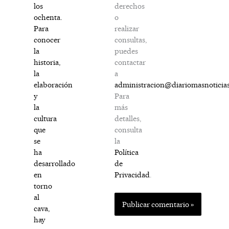
derechos
los
o
ochenta.
realizar
Para
consultas,
conocer
puedes
la
contactar
historia,
a
la
administracion@diariomasnoticia
elaboración
Para
y
más
la
detalles,
cultura
consulta
que
la
se
Política
ha
de
desarrollado
Privacidad
.
en
torno
al
cava,
hay