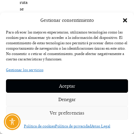
ruta
se
encuentra
Gestionar consentimiento
Gelida
.
A
Para ofrecer las mejores experiencias, utilizamos tecnologías como las
esta
cookies para almacenar y/o acceder a la información del dispositivo. El
ciudad
consentimiento de estas tecnologías nos permitirá procesar datos como el
se
comportamiento de navegación o las identificaciones únicas en este sitio.
No consentir o retirar el consentimiento, puede afectar negativamente a
le
ciertas características y funciones.
ha
otorgado
Gestionar los servicios
el
distintivo
Aceptar
de
ser
Denegar
la
primera
Ver preferencias
ciudad
que
Política de cookies
Política de privacidad
Aviso Legal
tuvo
funicular,