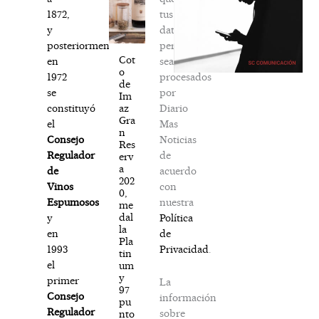
tus
1872,
datos
y
personales
posteriormente,
Cot
sean
en
o
procesados
1972
de
por
se
Im
Diario
az
constituyó
Gra
Mas
el
n
Noticias
Consejo
Res
de
Regulador
erv
a
acuerdo
de
202
con
Vinos
0,
nuestra
Espumosos
me
dal
Política
y
la
de
en
Pla
Privacidad
.
1993
tin
el
um
y
primer
La
97
Consejo
información
pu
Regulador
sobre
nto