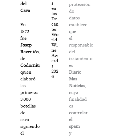
s
del
protección
en
Cava
.
de
los
datos
De
can
establece
En
ter
que
1872
Wo
el
fue
rld
responsable
Wi
Josep
ne
del
Raventós
,
Aw
tratamiento
de
ard
es
Codorníu
,
s
202
Diario
quien
6
Mas
elaboró
Noticias
,
las
cuya
primeras
finalidad
3.000
es
botellas
controlar
de
el
cava
spam
siguiendo
y
el