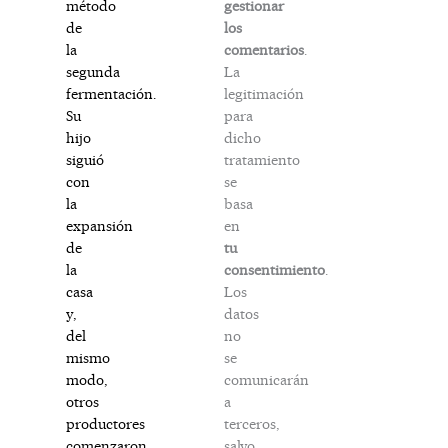
gestionar
método
los
de
comentarios
.
la
La
segunda
legitimación
fermentación.
para
Su
dicho
hijo
tratamiento
siguió
se
con
basa
la
en
expansión
tu
de
consentimiento
.
la
Los
casa
datos
y,
no
del
se
mismo
comunicarán
modo,
a
otros
terceros,
productores
salvo
comenzaron