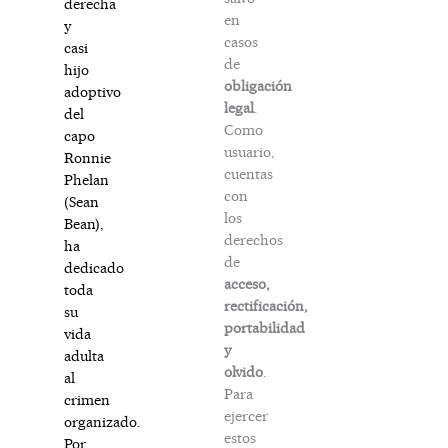
derecha
en
y
casos
casi
de
hijo
obligación
adoptivo
legal
.
del
Como
capo
usuario,
Ronnie
cuentas
Phelan
con
(Sean
los
Bean),
derechos
ha
de
dedicado
acceso,
toda
rectificación,
su
portabilidad
vida
y
adulta
olvido
.
al
Para
crimen
ejercer
organizado.
estos
Por