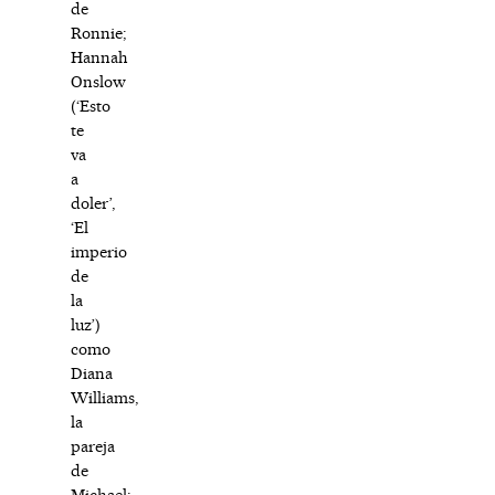
de
Ronnie;
Hannah
Onslow
(‘Esto
te
va
a
doler’,
‘El
imperio
de
la
luz’)
como
Diana
Williams,
la
pareja
de
Michael;