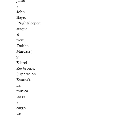
junto
a
John
Hayes
(‘Nightsleeper:
ataque
al
tren’,
‘Dublin
Murders’)
y
Eshref
Reybrouck
(‘Operación
Éxtasis’).
La
música
corre
a
cargo
de