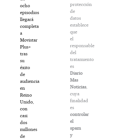
protección
ocho
de
episodios
datos
llegará
establece
completa
que
a
el
Movistar
responsable
Plus+
del
tras
tratamiento
su
es
éxito
Diario
de
Mas
audiencia
Noticias
,
en
cuya
Reino
finalidad
Unido,
es
con
controlar
casi
el
dos
spam
millones
y
de