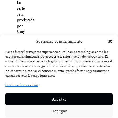
La
serie
está
producida
por
Sony
Pictures
Gestionar consentimiento
Television.
Para ofrecer las mejores experiencias, utilizamos tecnologías como las
cookies para almacenar y/o acceder a la información del dispositivo. El
F
I
T
X
Y
consentimiento de estas tecnologías nos permitirá procesar datos como el
a
n
i
-
o
AVISO
comportamiento de navegación o las identificaciones únicas en este sitio.
c
s
k
t
u
LEGAL
No consentir o retirar el consentimiento, puede afectar negativamente a
e
t
t
w
t
ciertas características y funciones.
b
a
o
i
u
o
g
k
t
b
POLÍTICA
Gestionar los servicios
o
r
t
e
DE
k
a
e
COOKIES
-
m
r
Aceptar
f
POLÍTICA DE
PRIVACIDAD
Denegar