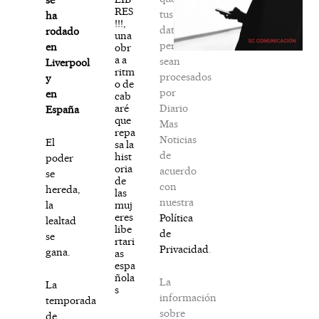
RES
tus
ha
!!!,
datos
rodado
una
personales
en
obr
a a
sean
Liverpool
ritm
procesados
y
o de
por
en
cab
Diario
aré
España
que
Mas
repa
Noticias
El
sa la
de
hist
poder
oria
acuerdo
se
de
con
hereda,
las
nuestra
muj
la
eres
Política
lealtad
libe
de
se
rtari
Privacidad
.
gana.
as
espa
ñola
La
La
s
información
temporada
sobre
de