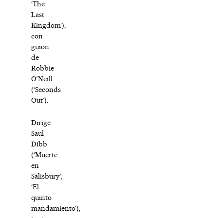
‘The
Last
Kingdom’),
con
guion
de
Robbie
O’Neill
(‘Seconds
Out’).
Dirige
Saul
Dibb
(‘Muerte
en
Salisbury’,
‘El
quinto
mandamiento’),