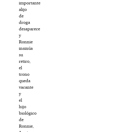
importante
alijo
de
droga
desaparece
y
Ronnie
insinúa
su
retiro,
el
trono
queda
vacante
y
el
hijo
biológico
de
Ronnie,