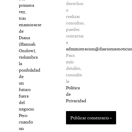
derechos
primera
o
vez,
realizar
tras
consultas,
enamorarse
puedes
de
contactar
Diana
a
(Hannah
administracion@diariomasnoticia
Onslow),
Para
vislumbra
más
la
detalles,
posibilidad
consulta
de
la
un
Política
futuro
de
fuera
Privacidad
.
del
negocio.
Pero
cuando
un