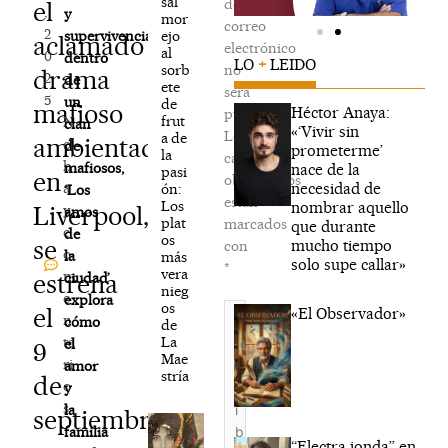
sal
de
el
,
y
mor
correo
2
ejo
supervivencia
aclamado
electrónico
al
0
dentro
LO
+
LEIDO
sorb
no
drama
2
de
ete
será
5
un
de
mafioso
Héctor Anaya:
publicada.
frut
N
clan
«‘Vivir sin
Los
a de
ambientado
o
de
prometerme’
la
campos
h
mafiosos,
nace de la
pasi
en
obligatorios
necesidad de
a
ón:
‘Los
están
Los
nombrar aquello
Liverpool,
y
amos
plat
marcados
que durante
c
de
os
se
mucho tiempo
con
o
la
más
solo supe callar»
*
vera
m
estrena
ciudad’
nieg
e
explora
os
Escribe
el
«El Observador»
n
cómo
de
aquí...
La
ta
el
9
Mae
ri
amor
stría
de
o
y
s
la
septiembre
familia
“Electra jonda” en