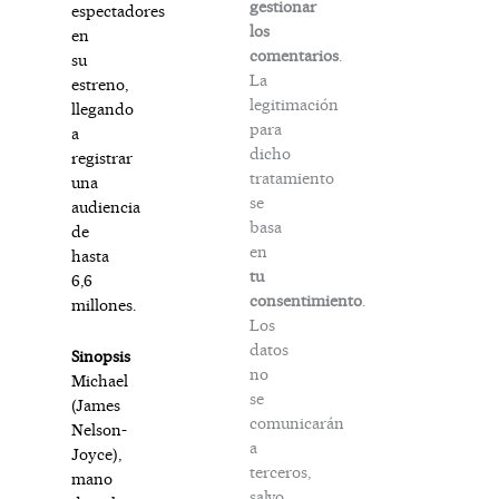
gestionar
espectadores
los
en
comentarios
.
su
La
estreno,
legitimación
llegando
para
a
dicho
registrar
tratamiento
una
se
audiencia
basa
de
en
hasta
tu
6,6
consentimiento
.
millones.
Los
datos
Sinopsis
no
Michael
se
(James
comunicarán
Nelson-
a
Joyce),
terceros,
mano
salvo