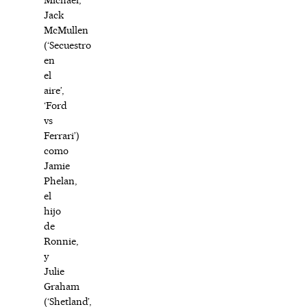
Jack
McMullen
(‘Secuestro
en
el
aire’,
‘Ford
vs
Ferrari’)
como
Jamie
Phelan,
el
hijo
de
Ronnie,
y
Julie
Graham
(‘Shetland’,