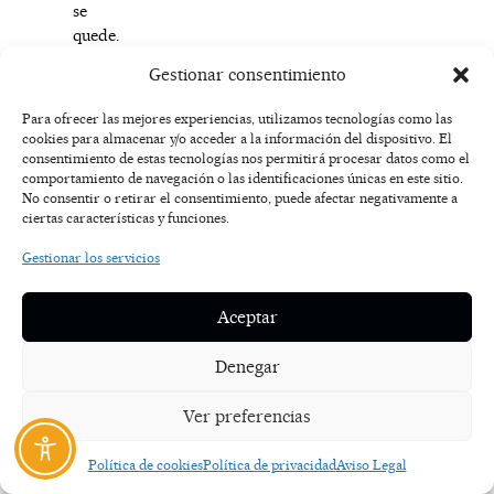
se
quede.
Es
Gestionar consentimiento
en
este
Para ofrecer las mejores experiencias, utilizamos tecnologías como las
punto
cookies para almacenar y/o acceder a la información del dispositivo. El
donde
consentimiento de estas tecnologías nos permitirá procesar datos como el
comportamiento de navegación o las identificaciones únicas en este sitio.
es
No consentir o retirar el consentimiento, puede afectar negativamente a
recomendable
ciertas características y funciones.
que
entren
Gestionar los servicios
en
juego
Aceptar
las
soluciones
Denegar
de
Retail
Ver preferencias
Media
que
Política de cookies
Política de privacidad
Aviso Legal
logran