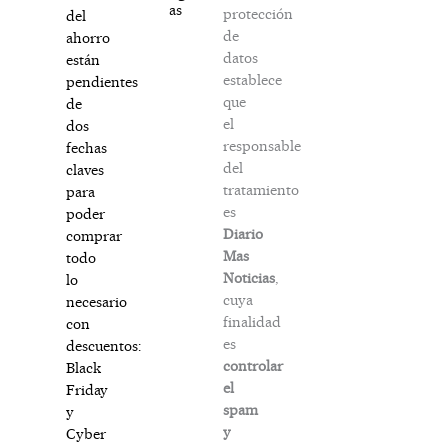
as
protección
del
de
ahorro
datos
están
establece
pendientes
que
de
el
dos
responsable
fechas
del
claves
tratamiento
para
es
poder
Diario
comprar
Mas
todo
Noticias
,
lo
cuya
necesario
finalidad
con
es
descuentos:
controlar
Black
el
Friday
spam
y
y
Cyber