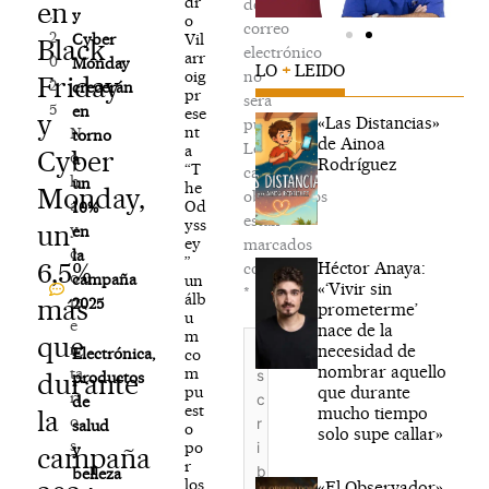
dr
de
en
,
y
o
correo
2
Vil
Cyber
Black
electrónico
arr
0
Monday
LO
+
LEIDO
oig
no
Friday
2
crecerán
pr
será
5
en
ese
y
«Las Distancias»
publicada.
nt
N
torno
de Ainoa
Los
a
Cyber
o
a
Rodríguez
“T
campos
h
un
he
Monday,
obligatorios
a
Od
10%
están
yss
un
y
en
ey
marcados
c
la
”
6,5%
Héctor Anaya:
con
o
campaña
un
«‘Vivir sin
*
álb
m
más
2025
prometerme’
u
e
nace de la
m
Escribe
que
n
necesidad de
Electrónica,
co
aquí...
nombrar aquello
m
ta
durante
productos
que durante
pu
ri
de
est
mucho tiempo
la
o
salud
o
solo supe callar»
s
po
y
campaña
r
belleza
los
«El Observador»