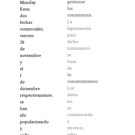
gestionar
Monday.
los
Estas
comentarios
.
dos
La
fechas
legitimación
comerciales,
para
viernes
dicho
28
tratamiento
de
se
noviembre
basa
y
en
el
tu
1
consentimiento
.
de
Los
diciembre
datos
respectivamente,
no
se
se
han
comunicarán
ido
a
popularizando
terceros,
y,
salvo
cada