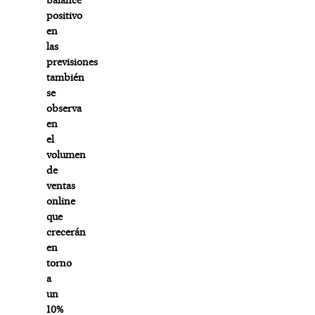
positivo
en
las
previsiones
también
se
observa
en
el
volumen
de
ventas
online
que
crecerán
en
torno
a
un
10%