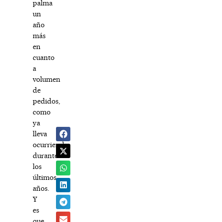
palma
un
año
más
en
cuanto
a
volumen
de
pedidos,
como
ya
lleva
ocurriendo
durante
los
últimos
años.
Y
es
que