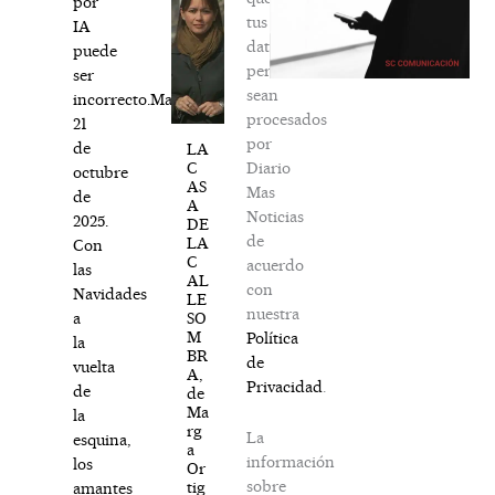
por
tus
IA
datos
puede
personales
ser
sean
incorrecto.Madrid,
procesados
21
por
de
LA
Diario
C
octubre
AS
Mas
de
A
Noticias
2025.
DE
de
LA
Con
C
acuerdo
las
AL
con
Navidades
LE
nuestra
SO
a
M
Política
la
BR
de
vuelta
A,
Privacidad
.
de
de
Ma
la
rg
La
esquina,
a
información
los
Or
sobre
tig
amantes