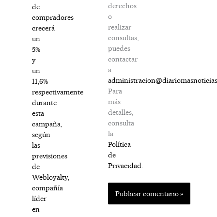
derechos
de
o
compradores
realizar
crecerá
consultas,
un
puedes
5%
contactar
y
a
un
administracion@diariomasnoticia
11,6%
Para
respectivamente
más
durante
detalles,
esta
consulta
campaña,
la
según
Política
las
de
previsiones
Privacidad
.
de
Webloyalty,
compañía
líder
en