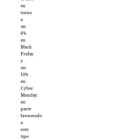
en
torno
a
un
6%
en
Black
Friday
y
un
10%
en
Cyber
Monday,
en
parte
favorecido
a
este
tipo