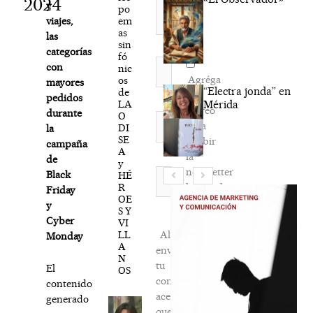
2024
y
po
em
viajes,
as
las
sin
categorías
fó
Nombre*
con
nic
Agréga
os
mayores
“Electra jonda” en
de
mi
pedidos
LA
Mérida
correo
durante
O
Correo
para
DI
la
electrónico*
SE
recibir
campaña
A
la
de
y
newsletter
Web
Black
HÉ
R
habitual
Friday
OE
y
S Y
Cyber
VI
LL
Al
Monday
A
enviar
N
tu
El
OS
comentario,
contenido
aceptas
generado
que