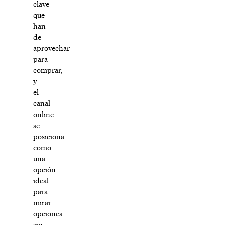
clave
que
han
de
aprovechar
para
comprar,
y
el
canal
online
se
posiciona
como
una
opción
ideal
para
mirar
opciones
sin