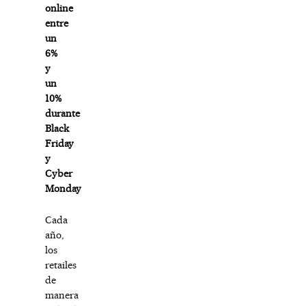
online
entre
un
6%
y
un
10%
durante
Black
Friday
y
Cyber
Monday
Cada
año,
los
retailes
de
manera