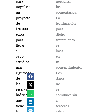
gestionar
para
los
impulsar
comentarios
.
un
La
proyecto
legitimación
de
para
150.000
dicho
euros
tratamiento
para
se
llevar
basa
a
en
cabo
tu
estudios
consentimiento
.
más
Los
rigurosos
datos
de
no
las
se
reservas
comunicarán
hídricas
a
que
terceros,
tiene
salvo
la