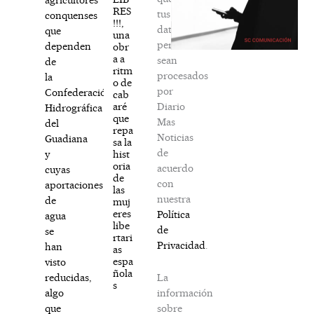
RES
tus
conquenses
!!!,
datos
que
una
personales
dependen
obr
a a
sean
de
ritm
procesados
la
o de
por
Confederación
cab
Diario
aré
Hidrográfica
que
Mas
del
repa
Noticias
Guadiana
sa la
de
hist
y
oria
acuerdo
cuyas
de
con
aportaciones
las
nuestra
de
muj
eres
Política
agua
libe
de
se
rtari
Privacidad
.
han
as
espa
visto
ñola
La
reducidas,
s
información
algo
sobre
que