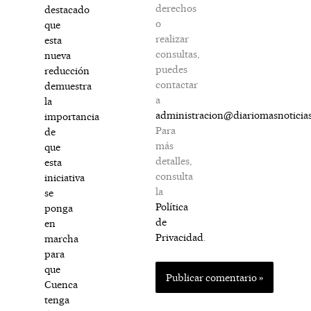
derechos
destacado
o
que
realizar
esta
consultas,
nueva
puedes
reducción
contactar
demuestra
a
la
administracion@diariomasnoticia
importancia
Para
de
más
que
detalles,
esta
consulta
iniciativa
la
se
Política
ponga
de
en
Privacidad
.
marcha
para
que
Cuenca
tenga