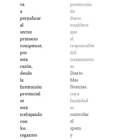
protección
va
de
a
datos
perjudicar
establece
al
que
sector
el
primario
responsable
conquense,
del
por
tratamiento
esta
es
razón,
Diario
desde
Mas
la
Noticias
,
Institución
cuya
provincial
finalidad
se
es
está
controlar
trabajando
el
con
spam
los
y
regantes