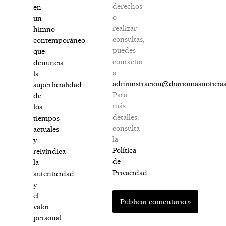
derechos
en
o
un
realizar
himno
consultas,
contemporáneo
puedes
que
contactar
denuncia
a
la
administracion@diariomasnoticia
superficialidad
Para
de
más
los
detalles,
tiempos
consulta
actuales
la
y
Política
reivindica
de
la
Privacidad
.
autenticidad
y
el
valor
personal