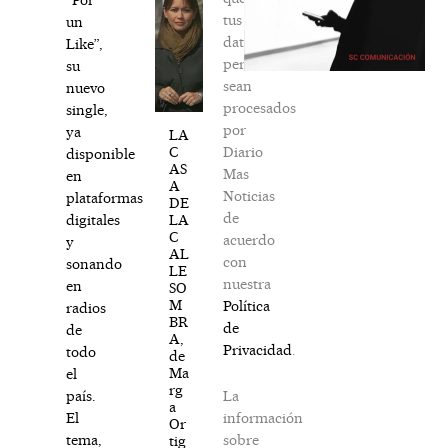
tus
un
datos
Like”,
personales
su
sean
nuevo
procesados
single,
por
ya
LA
Diario
C
disponible
AS
Mas
en
A
Noticias
plataformas
DE
de
LA
digitales
C
acuerdo
y
AL
con
sonando
LE
nuestra
en
SO
M
Política
radios
BR
de
de
A,
Privacidad
.
todo
de
Ma
el
rg
La
país.
a
información
El
Or
sobre
tema,
tig