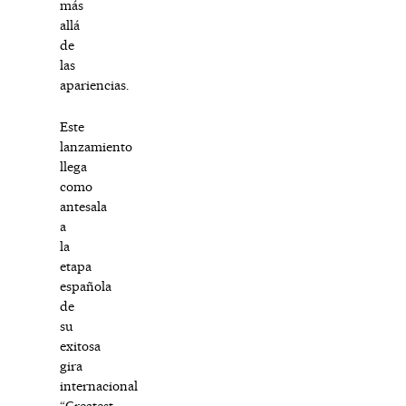
más
allá
de
las
apariencias.
Este
lanzamiento
llega
como
antesala
a
la
etapa
española
de
su
exitosa
gira
internacional
“Greatest