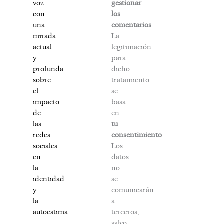
gestionar
voz
los
con
comentarios
.
una
La
mirada
legitimación
actual
para
y
dicho
profunda
tratamiento
sobre
se
el
basa
impacto
en
de
tu
las
consentimiento
.
redes
Los
sociales
datos
en
no
la
se
identidad
comunicarán
y
a
la
terceros,
autoestima.
salvo