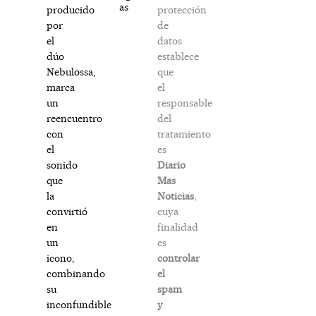
as
protección
producido
de
por
datos
el
establece
dúo
que
Nebulossa,
el
marca
responsable
un
del
reencuentro
tratamiento
con
es
el
Diario
sonido
Mas
que
Noticias
,
la
cuya
convirtió
finalidad
en
es
un
controlar
icono,
el
combinando
spam
su
y
inconfundible