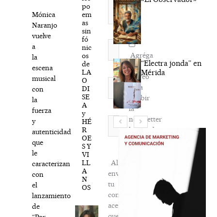
po
em
Mónica
as
Naranjo
sin
vuelve
fó
Nombre*
a
nic
Agréga
os
la
“Electra jonda” en
de
mi
escena
LA
Mérida
correo
musical
O
Correo
para
DI
con
electrónico*
SE
recibir
la
A
la
fuerza
y
newsletter
Web
y
HÉ
R
habitual
autenticidad
OE
que
S Y
le
VI
LL
Al
caracterizan
A
enviar
con
N
tu
el
OS
comentario,
lanzamiento
aceptas
de
que
“Por