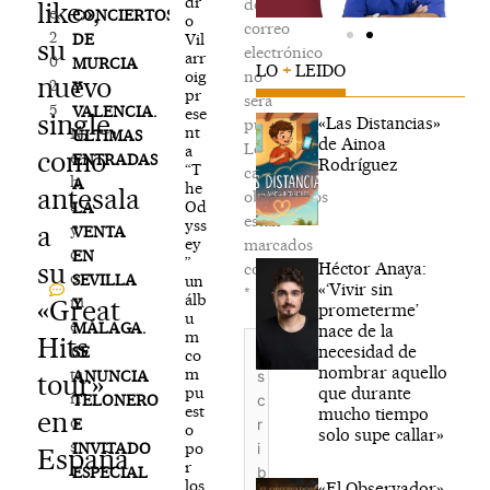
dr
de
like»,
e,
CONCIERTOS
o
correo
2
Vil
DE
su
electrónico
arr
0
MURCIA
LO
+
LEIDO
oig
no
nuevo
2
Y
pr
será
5
VALENCIA.
ese
single,
«Las Distancias»
publicada.
nt
N
ÚLTIMAS
de Ainoa
Los
a
como
o
ENTRADAS
Rodríguez
“T
campos
h
A
he
antesala
obligatorios
a
Od
LA
están
yss
a
y
VENTA
ey
marcados
c
EN
”
su
Héctor Anaya:
con
o
SEVILLA
un
«‘Vivir sin
*
álb
m
«Great
Y
prometerme’
u
e
MÁLAGA.
nace de la
m
Escribe
Hits
n
necesidad de
SE
co
aquí...
nombrar aquello
m
ta
ANUNCIA
tour»
que durante
pu
ri
TELONERO
est
mucho tiempo
en
o
E
o
solo supe callar»
s
po
INVITADO
España
r
ESPECIAL
los
«El Observador»