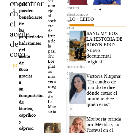
sal
de
encontrar
0
pelo
mor
correo
2
ejo
pueden
en
electrónico
al
1
beneficiarse
LO
+
LEIDO
sorb
no
el
N
de
ete
será
o
las
de
aceite
BANG MY BOX:
publicada.
frut
h
propiedades
LA HISTORIA DE
Los
a de
de
a
hidratantes
ROBYN BIRD.
la
campos
y
del
Nuevo
pasi
coco
obligatorios
documental
c
ón:
aceite
están
Los
original
o
de
plat
marcados
m
coco
os
con
e
Victoria Nitipina:
gracias
más
*
vera
“Un cuadro de
n
a
nieg
mando te dice
ta
su
os
Escribe
dónde estás; el
ri
composición
de
aquí...
tatami te dice
La
o
de
quién eres”
Mae
s
láurico,
stría
caprílico
Morboria brinda
y
por Mérida y su
cáprico,
Festival en el