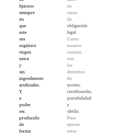
en
fijarnos
casos
siempre
de
en
obligación
que
legal
.
este
Como
sea
usuario,
orgánico
cuentas
virgen
con
extra
los
y
derechos
sin
de
ingredientes
acceso,
artificiales.
rectificación,
Y,
portabilidad
a
y
poder
olvido
.
ser,
Para
producido
ejercer
de
estos
forma