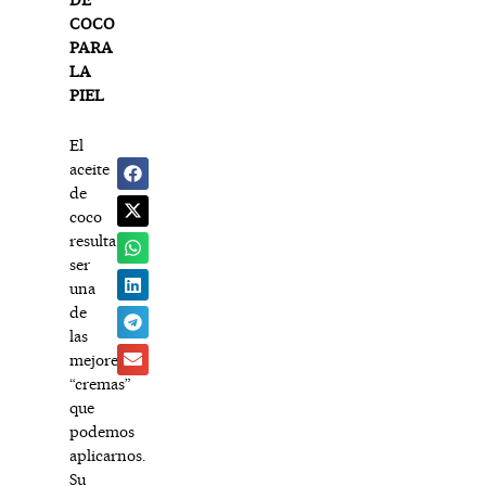
COCO
PARA
LA
PIEL
El
aceite
de
coco
resulta
ser
una
de
las
mejores
“cremas”
que
podemos
aplicarnos.
Su