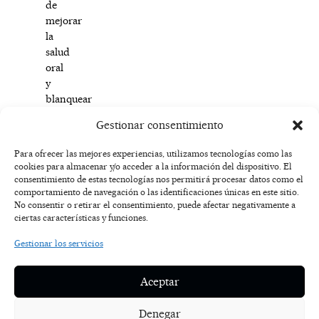
de
mejorar
la
salud
oral
y
blanquear
los
Gestionar consentimiento
dientes.
Para ofrecer las mejores experiencias, utilizamos tecnologías como las
cookies para almacenar y/o acceder a la información del dispositivo. El
F
I
T
X
Y
consentimiento de estas tecnologías nos permitirá procesar datos como el
a
n
i
-
o
AVISO
comportamiento de navegación o las identificaciones únicas en este sitio.
c
s
k
t
u
LEGAL
No consentir o retirar el consentimiento, puede afectar negativamente a
e
t
t
w
t
ciertas características y funciones.
b
a
o
i
u
o
g
k
t
b
POLÍTICA
Gestionar los servicios
o
r
t
e
DE
k
a
e
COOKIES
-
m
r
Aceptar
f
POLÍTICA DE
PRIVACIDAD
Denegar