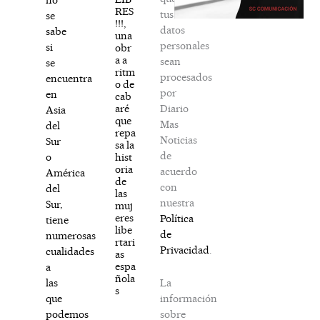
RES
tus
se
!!!,
datos
sabe
una
personales
si
obr
a a
sean
se
ritm
procesados
encuentra
o de
por
en
cab
Diario
aré
Asia
que
Mas
del
repa
Noticias
Sur
sa la
de
hist
o
oria
acuerdo
América
de
con
del
las
nuestra
Sur,
muj
eres
Política
tiene
libe
de
numerosas
rtari
Privacidad
.
cualidades
as
espa
a
ñola
La
las
s
información
que
sobre
podemos