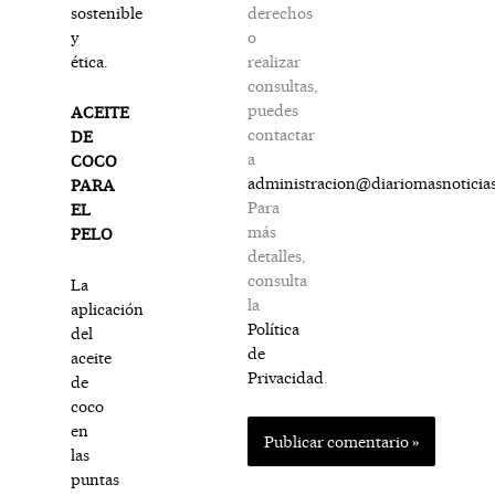
derechos
sostenible
o
y
realizar
ética.
consultas,
puedes
ACEITE
contactar
DE
a
COCO
administracion@diariomasnoticia
PARA
Para
EL
más
PELO
detalles,
consulta
La
la
aplicación
Política
del
de
aceite
Privacidad
.
de
coco
en
las
puntas