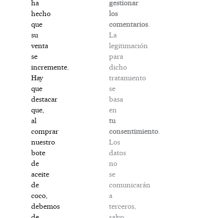
gestionar
ha
los
hecho
comentarios
.
que
La
su
legitimación
venta
para
se
dicho
incremente.
tratamiento
Hay
se
que
basa
destacar
en
que,
tu
al
consentimiento
.
comprar
Los
nuestro
datos
bote
no
de
se
aceite
comunicarán
de
a
coco,
terceros,
debemos
salvo
de