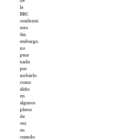
de
la
BBC
confirmó
esto.
Sin
embargo,
no
pasa
nada
por
incluirlo
como
aliño
en
algunos
platos
de
vez
en
cuando.