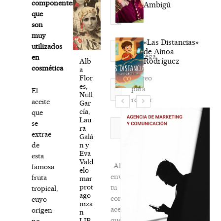
componentes
Ambigú
que
son
muy
«Las Distancias»
Nombre*
utilizados
de Ainoa
Agréga
en
Rodríguez
Alb
mi
cosmética
a
correo
Flor
Correo
es,
para
El
electrónico*
Nüll
recibir
aceite
Gar
la
cía,
que
Lau
newsletter
Web
se
ra
habitual
extrae
Galá
n y
de
Eva
esta
Vald
Al
famosa
elo
enviar
fruta
mar
prot
tu
tropical,
ago
comentario,
cuyo
niza
aceptas
origen
n
que
LIB
no