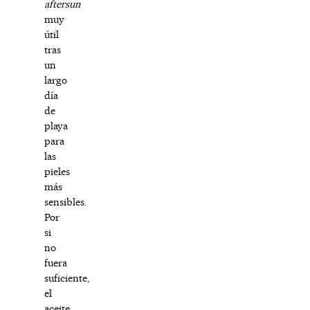
aftersun
muy
útil
tras
un
largo
día
de
playa
para
las
pieles
más
sensibles.
Por
si
no
fuera
suficiente,
el
aceite