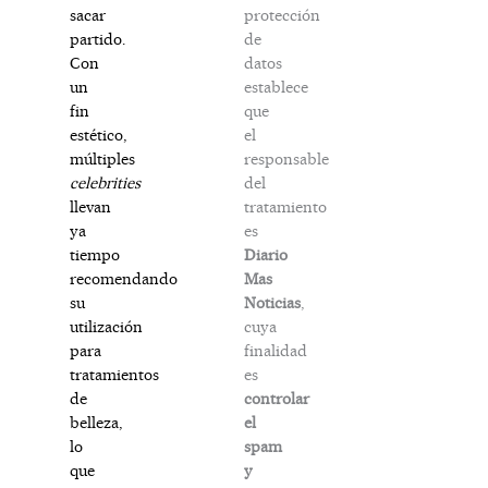
protección
sacar
de
partido.
datos
Con
establece
un
que
fin
el
estético,
responsable
múltiples
del
celebrities
tratamiento
llevan
es
ya
Diario
tiempo
Mas
recomendando
Noticias
,
su
cuya
utilización
finalidad
para
es
tratamientos
controlar
de
el
belleza,
spam
lo
y
que