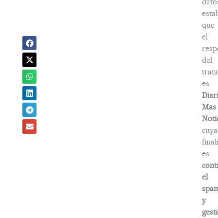
dato
esta
que
el
resp
del
trat
es
Diar
Mas
Noti
cuya
fina
es
cont
el
spa
y
gest