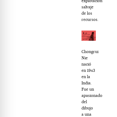
explotación
salvaje
de los
recursos.
Chongrui
Nie
nació
en 1943
en la
India.
Fue un
apasionado
del
dibujo
a una