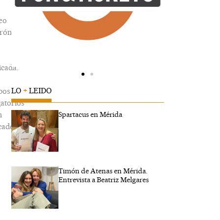
eo
trónico
icada.
LO
+
LEIDO
pos
gatorios
n
Spartacus en Mérida
cados
Timón de Atenas en Mérida.
ibe
Entrevista a Beatriz Melgares
..