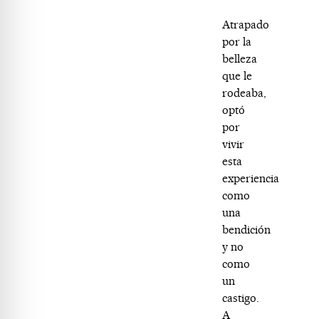
Atrapado
por la
belleza
que le
rodeaba,
optó
por
vivir
esta
experiencia
como
una
bendición
y no
como
un
castigo.
A