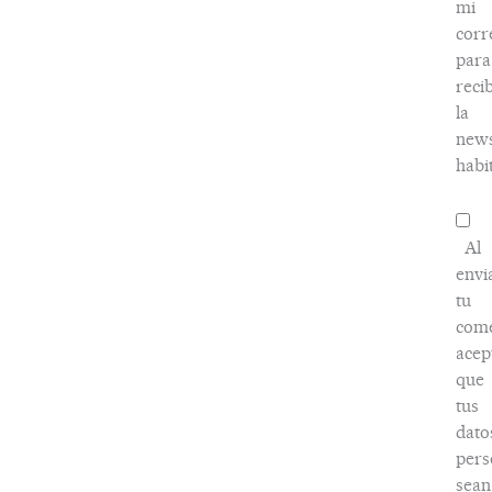
mi
corr
para
recib
la
news
habi
Al
envi
tu
come
acep
que
tus
dato
pers
sean