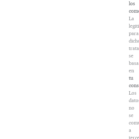
los
come
La
legi
para
dich
trat
se
basa
en
tu
cons
Los
dato
no
se
com
a
terc