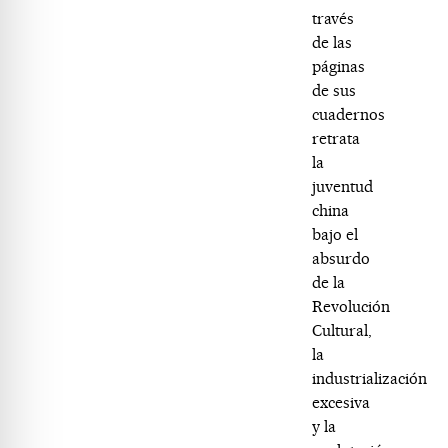
través
de las
páginas
de sus
cuadernos
retrata
la
juventud
china
bajo el
absurdo
de la
Revolución
Cultural,
la
industrialización
excesiva
y la