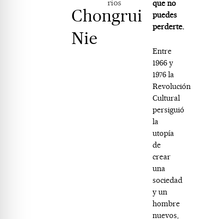
rios
que no
Chongrui
puedes
perderte.
Nie
Entre
1966 y
1976 la
Revolución
Cultural
persiguió
la
utopía
de
crear
una
sociedad
y un
hombre
nuevos,