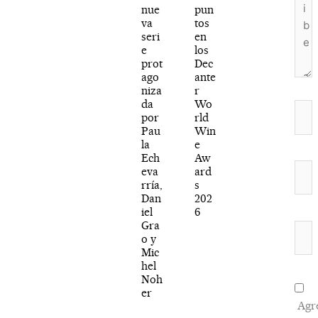
nue
pun
va
tos
seri
en
e
los
prot
Dec
ago
ante
niza
r
da
Wo
Nom
por
rld
Pau
Win
la
e
Ech
Aw
Corr
eva
ard
rría,
s
elec
Dan
202
iel
6
Gra
Web
o y
Mic
hel
Noh
er
Agr