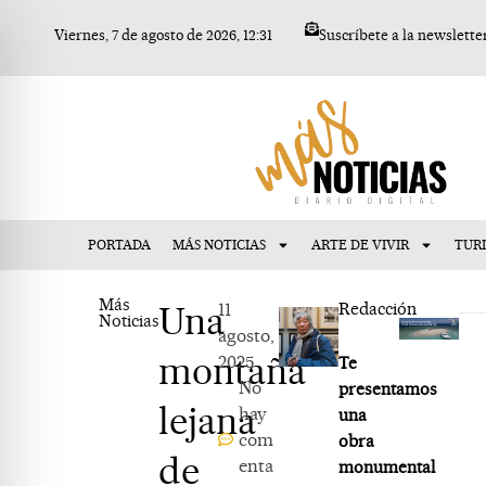
Ir
Viernes, 7 de agosto de 2026, 12:31
Suscríbete a la newslette
al
contenido
PORTADA
MÁS NOTICIAS
ARTE DE VIVIR
TUR
Más
Una
11
Redacción
Noticias
agosto,
montaña
2025
Te
No
presentamos
lejana
hay
una
com
obra
de
enta
monumental