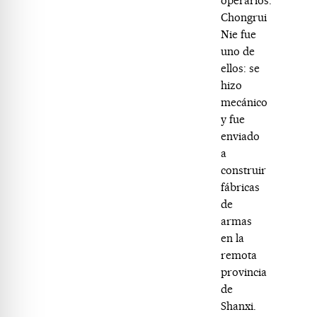
operarios.
Chongrui
Nie fue
uno de
ellos: se
hizo
mecánico
y fue
enviado
a
construir
fábricas
de
armas
en la
remota
provincia
de
Shanxi.