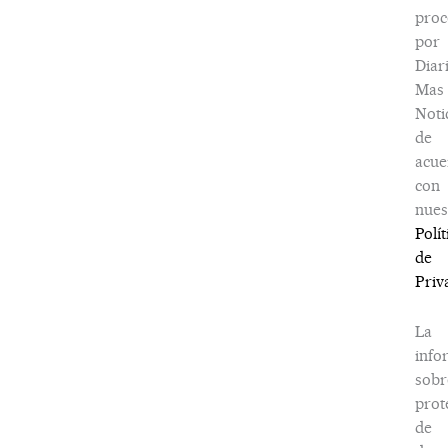
proc
por
Diar
Mas
Noti
de
acue
con
nues
Polít
de
Priv
La
info
sobr
prot
de