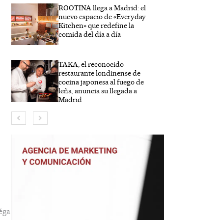
ROOTINA llega a Madrid: el
nuevo espacio de «Everyday
Kitchen» que redefine la
comida del día a día
TAKA, el reconocido
restaurante londinense de
bre*
cocina japonesa al fuego de
leña, anuncia su llegada a
Madrid
eo
trónico*
éga