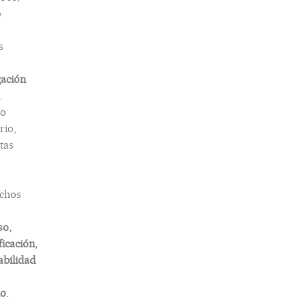
o
s
gación
.
o
rio,
tas
chos
so,
ficación,
abilidad
do
.