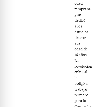
edad
temprana
y se
dedicó
a los
estudios
de arte
a la
edad de
16 años.
La
revolución
cultural
lo
obligó a
trabajar,
primero
para la
Compañía