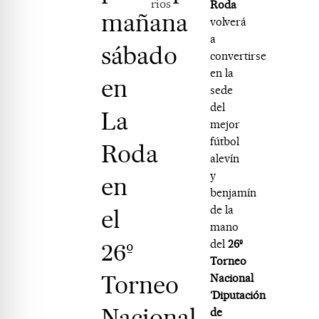
rios
Roda
mañana
volverá
a
sábado
convertirse
en la
en
sede
del
La
mejor
fútbol
Roda
alevín
y
en
benjamín
de la
el
mano
26º
del
26º
Torneo
Torneo
Nacional
‘Diputación
Nacional
de