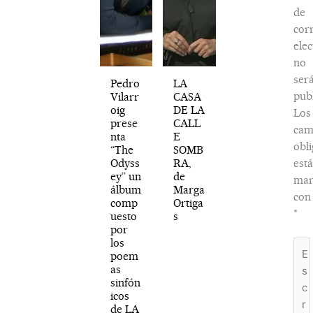
de
cor
elec
no
ser
Pedro
LA
publ
Vilarr
CASA
oig
DE LA
Los
prese
CALL
cam
nta
E
obli
“The
SOMB
Odyss
RA,
est
ey” un
de
mar
álbum
Marga
con
comp
Ortiga
*
uesto
s
por
los
Esc
poem
aquí
as
sinfón
icos
de LA