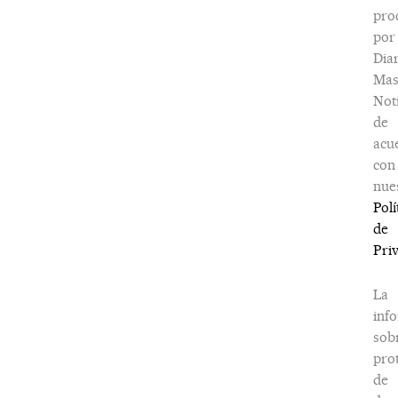
pro
por
Dia
Ma
Noti
de
acu
con
nue
Polí
de
Pri
La
inf
sob
pro
de