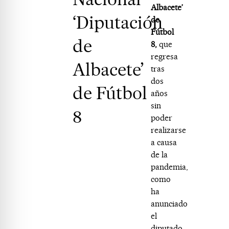
Albacete’
‘Diputación
de
Fútbol
de
8,
que
regresa
Albacete’
tras
dos
de Fútbol
años
sin
8
poder
realizarse
a causa
de la
pandemia,
como
ha
anunciado
el
diputado