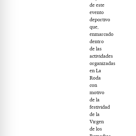
de este
evento
deportivo
que,
enmarcado
dentro
de las
actividades
organizadas
en La
Roda
con
motivo
de la
festividad
de la
Virgen
de los