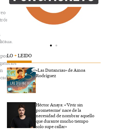
reo
trónico
á
icada.
LO
+
LEIDO
pos
gatorios
án
«Las Distancias» de Ainoa
Rodríguez
cados
Héctor Anaya: «‘Vivir sin
ribe
prometerme’ nace de la
...
necesidad de nombrar aquello
que durante mucho tiempo
solo supe callar»