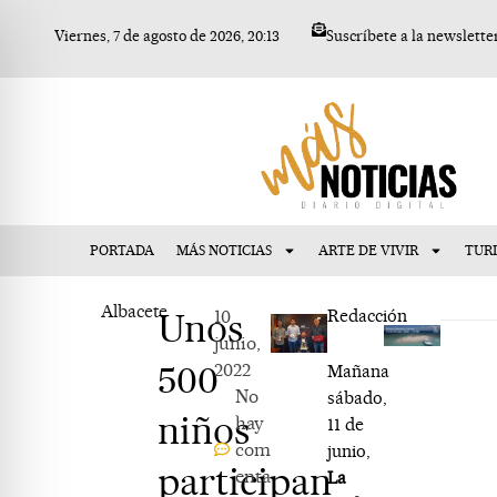
Ir
Viernes, 7 de agosto de 2026, 20:13
Suscríbete a la newslette
al
contenido
PORTADA
MÁS NOTICIAS
ARTE DE VIVIR
TUR
Albacete
Unos
10
Redacción
junio,
500
2022
Mañana
No
sábado,
niños
hay
11 de
com
junio,
participan
enta
La