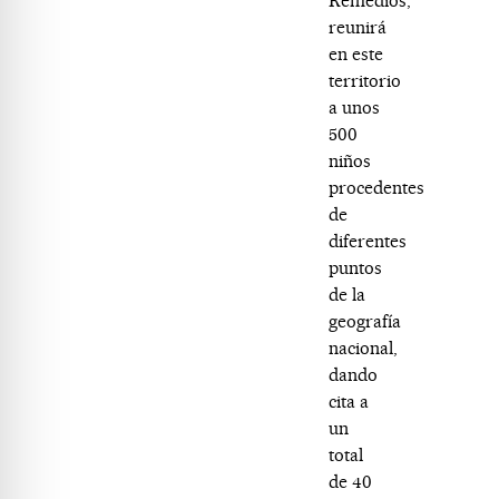
Remedios,
reunirá
en este
territorio
a unos
500
niños
procedentes
de
diferentes
puntos
de la
geografía
nacional,
dando
cita a
un
total
de 40