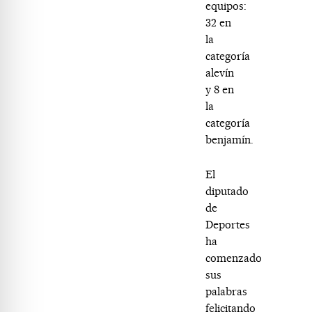
equipos:
32 en
la
categoría
alevín
y 8 en
la
categoría
benjamín.
El
diputado
de
Deportes
ha
comenzado
sus
palabras
felicitando