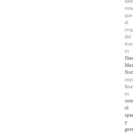
dat
esta
que
el
res
del
tra
es
Dia
Ma
Noti
cuy
fina
es
con
el
spa
y
ges