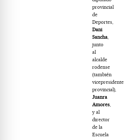
provincial
de
Deportes,
Dani
Sancha
,
junto
al
alcalde
rodense
(también
vicepresidente
provincial),
Juanra
Amores
,
y al
director
de la
Escuela