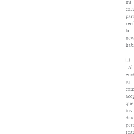
mi
cor
par
reci
la
new
habi
Al
env
tu
com
ace
que
tus
dat
per
sea