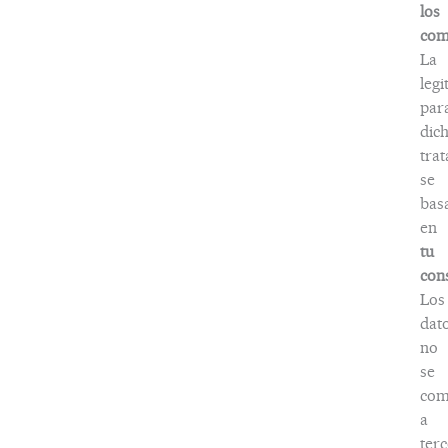
los
com
La
legi
par
dic
tra
se
bas
en
tu
con
Los
dat
no
se
com
a
terc