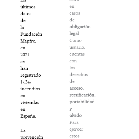
en
últimos
casos
datos
de
de
obligación
la
legal
.
Fundación
Como
Mapfre,
usuario,
en
cuentas
2021
con
se
los
han
derechos
registrado
de
17.347
acceso,
incendios
rectificación,
en
portabilidad
viviendas
y
en
olvido
.
España.
Para
ejercer
La
estos
prevención