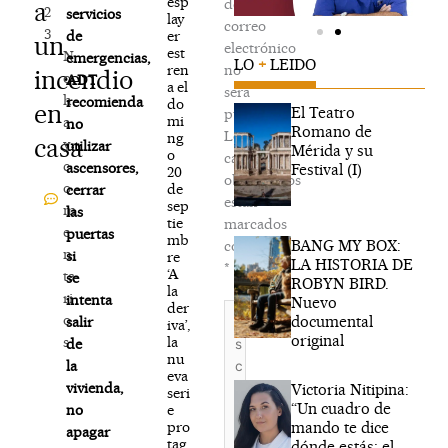
esp
de
a
2
servicios
lay
correo
3
er
de
un
electrónico
est
N
emergencias,
LO
+
LEIDO
ren
no
incendio
o
ADT
a el
será
h
recomienda
do
en
El Teatro
publicada.
mi
a
no
Romano de
Los
ng
casa
y
utilizar
Mérida y su
o
campos
c
ascensores,
Festival (I)
20
obligatorios
o
de
cerrar
están
sep
m
las
tie
marcados
e
puertas
mb
BANG MY BOX:
con
n
si
re
LA HISTORIA DE
*
‘A
ta
se
ROBYN BIRD.
la
ri
intenta
Nuevo
der
Escribe
o
documental
salir
iva’,
aquí...
original
la
s
de
nu
la
eva
vivienda,
Victoria Nitipina:
seri
“Un cuadro de
e
no
mando te dice
pro
apagar
tag
dónde estás; el