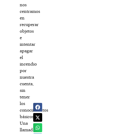
nos
centramos
en
recuperar
objetos
e
intentar
apagar
el
incendio
por
nuestra
cuenta,
sin
tener
los
conocimientos
básicos.
Una
llamada