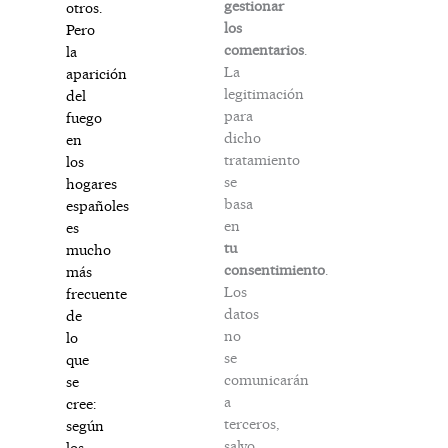
gestionar
otros.
los
Pero
comentarios
.
la
La
aparición
legitimación
del
para
fuego
dicho
en
tratamiento
los
se
hogares
basa
españoles
en
es
tu
mucho
consentimiento
.
más
Los
frecuente
datos
de
no
lo
se
que
comunicarán
se
a
cree:
terceros,
según
salvo
los