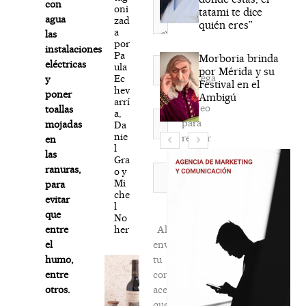
con
oni
tatami te dice
agua
zad
quién eres”
a
las
por
instalaciones
Pa
Morboria brinda
Nombre*
eléctricas
ula
por Mérida y su
Agréga
Ec
y
Festival en el
hev
mi
poner
Ambigú
arrí
correo
toallas
a,
Correo
para
mojadas
Da
electrónico*
nie
recibir
en
l
la
las
Gra
newsletter
Web
ranuras,
o y
Mi
habitual
para
che
evitar
l
que
No
her
Al
entre
enviar
el
tu
humo,
comentario,
entre
aceptas
otros.
que