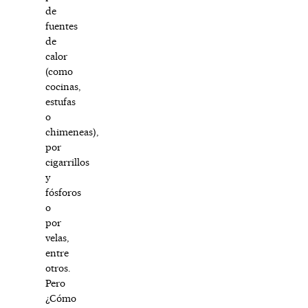
de
fuentes
de
calor
(como
cocinas,
estufas
o
chimeneas),
por
cigarrillos
y
fósforos
o
por
velas,
entre
otros.
Pero
¿Cómo