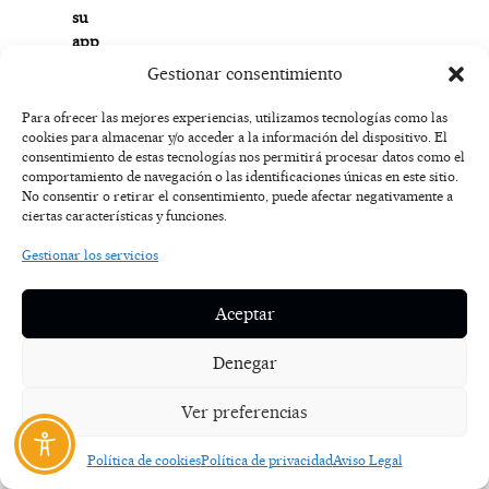
su
app
desde
Gestionar consentimiento
el
smartphone.
Para ofrecer las mejores experiencias, utilizamos tecnologías como las
Nuestros
cookies para almacenar y/o acceder a la información del dispositivo. El
consentimiento de estas tecnologías nos permitirá procesar datos como el
expertos
comportamiento de navegación o las identificaciones únicas en este sitio.
sabrán
No consentir o retirar el consentimiento, puede afectar negativamente a
la
ciertas características y funciones.
operativa
Gestionar los servicios
que
se
debe
Aceptar
aplicar
en
Denegar
cada
caso
Ver preferencias
y
procederán
Política de cookies
Política de privacidad
Aviso Legal
a