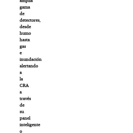
amplia
gama
de
detectores,
desde
humo
hasta
gas
e
inundación
alertando
a
la
CRA
a
través
de
su
panel
inteligente
o