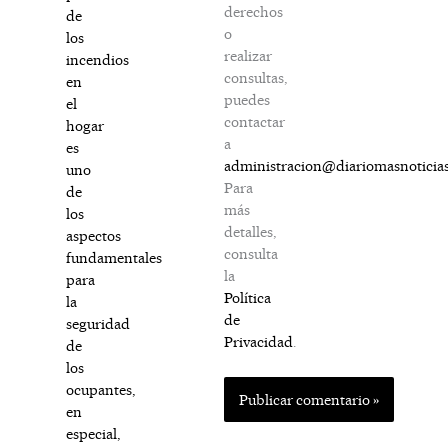
derechos
de
o
los
realizar
incendios
consultas,
en
puedes
el
contactar
hogar
a
es
administracion@diariomasnoticia
uno
Para
de
más
los
detalles,
aspectos
consulta
fundamentales
la
para
Política
la
de
seguridad
Privacidad
.
de
los
ocupantes,
en
especial,