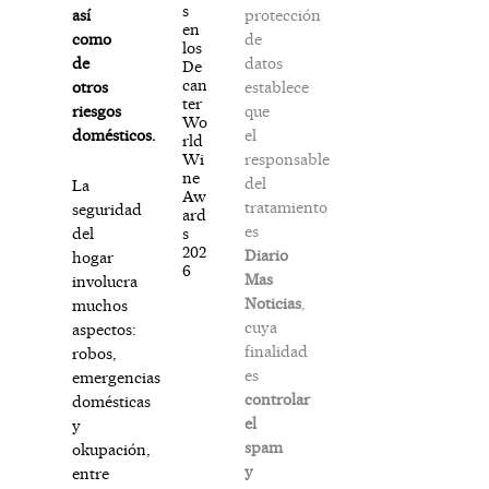
s
protección
así
en
de
como
los
datos
de
De
can
establece
otros
ter
que
riesgos
Wo
el
domésticos.
rld
responsable
Wi
ne
del
La
Aw
tratamiento
seguridad
ard
es
s
del
202
Diario
hogar
6
Mas
involucra
Noticias
,
muchos
cuya
aspectos:
finalidad
robos,
es
emergencias
controlar
domésticas
el
y
spam
okupación,
y
entre