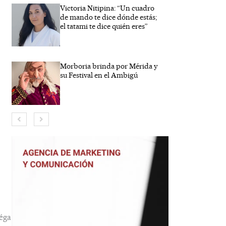
Victoria Nitipina: “Un cuadro
de mando te dice dónde estás;
el tatami te dice quién eres”
Morboria brinda por Mérida y
su Festival en el Ambigú
bre*
eo
trónico*
éga