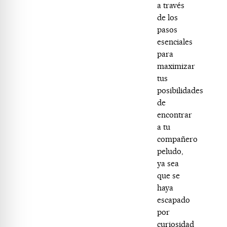
a través
de los
pasos
esenciales
para
maximizar
tus
posibilidades
de
encontrar
a tu
compañero
peludo,
ya sea
que se
haya
escapado
por
curiosidad