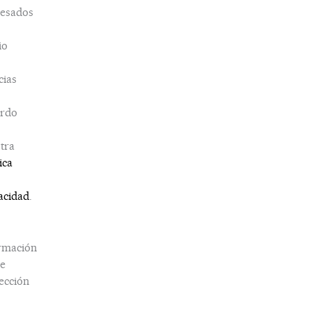
esados
io
cias
erdo
tra
ica
acidad
.
rmación
e
ección