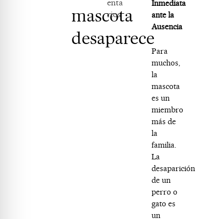
enta
Inmediata
mascota
rios
ante la
Ausencia
desaparece
Para
muchos,
la
mascota
es un
miembro
más de
la
familia.
La
desaparición
de un
perro o
gato es
un