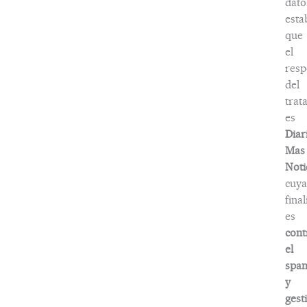
dato
esta
que
el
resp
del
trat
es
Diar
Mas
Noti
cuya
fina
es
cont
el
spa
y
gest