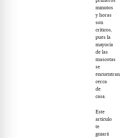
primeros
minutos
y horas
son
críticos,
pues la
mayoría
de las
mascotas
se
encuentran
cerca
de
casa.
Este
artículo
te
guiará