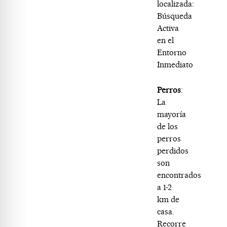
localizada:
Búsqueda
Activa
en el
Entorno
Inmediato
Perros
:
La
mayoría
de los
perros
perdidos
son
encontrados
a 1-2
km de
casa.
Recorre