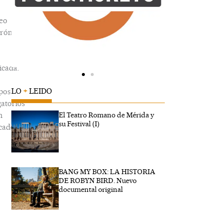
eo
trónico
icada.
LO
+
LEIDO
pos
gatorios
n
El Teatro Romano de Mérida y
su Festival (I)
cados
BANG MY BOX: LA HISTORIA
ibe
DE ROBYN BIRD. Nuevo
..
documental original