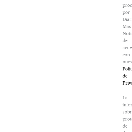
proc
por
Diar
Mas
Noti
de
acu
con
nues
Polít
de
Priv
La
info
sobr
prot
de