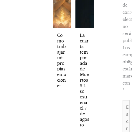
de
corr
elec
no
será
Co
La
publ
mo
cuar
trab
ta
Los
ajar
tem
cam
mis
por
obli
pro
ada
pias
de
está
emo
Mue
mar
cion
rtos
con
es
S.L.
*
se
estr
ena
Escr
el 7
aquí.
de
agos
to