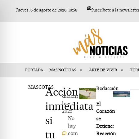
Ir
Jueves, 6 de agosto de 2026, 10:58
Suscríbete a la newslette
al
contenido
PORTADA
MÁS NOTICIAS
ARTE DE VIVIR
TUR
MASCOTAS
Acción
11
Redacción
diciem
inmediata
bre,
El
2025
Corazón
si
No
se
hay
Detiene:
tu
com
Reacción