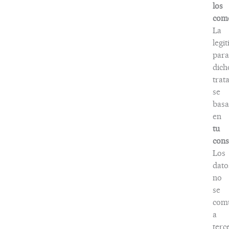
los
come
La
legi
para
dich
trat
se
basa
en
tu
cons
Los
dato
no
se
com
a
terc