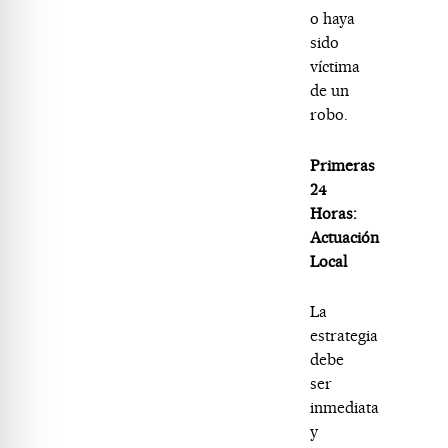
o haya
sido
víctima
de un
robo.
Primeras
24
Horas:
Actuación
Local
La
estrategia
debe
ser
inmediata
y