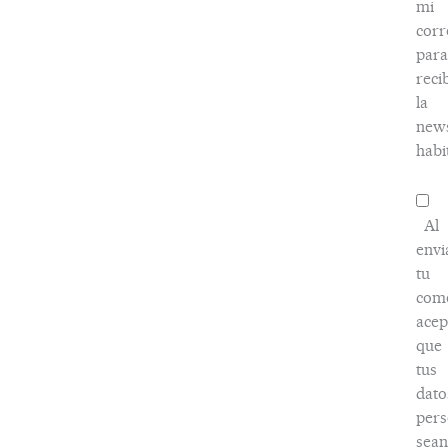
mi
corr
para
reci
la
news
habi
Al
envi
tu
come
acep
que
tus
dato
pers
sean