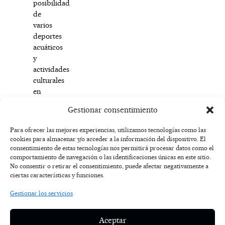
posibilidad
de
varios
deportes
acuáticos
y
actividades
culturales
en
el
Gestionar consentimiento
agua.
Para ofrecer las mejores experiencias, utilizamos tecnologías como las
cookies para almacenar y/o acceder a la información del dispositivo. El
F
I
T
X
Y
consentimiento de estas tecnologías nos permitirá procesar datos como el
a
n
i
-
o
AVISO
comportamiento de navegación o las identificaciones únicas en este sitio.
c
s
k
t
u
LEGAL
No consentir o retirar el consentimiento, puede afectar negativamente a
e
t
t
w
t
ciertas características y funciones.
b
a
o
i
u
o
g
k
t
b
POLÍTICA
Gestionar los servicios
o
r
t
e
DE
k
a
e
COOKIES
-
m
r
Aceptar
f