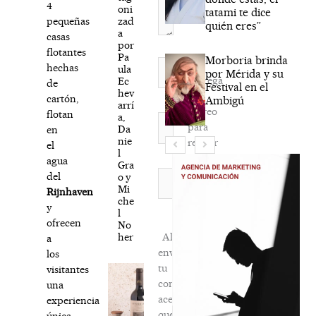
4
oni
tatami te dice
zad
pequeñas
quién eres”
a
casas
por
flotantes
Pa
Morboria brinda
Nombre*
hechas
ula
por Mérida y su
Agréga
Ec
de
Festival en el
hev
mi
cartón,
Ambigú
arrí
correo
flotan
a,
Correo
para
Da
en
electrónico*
nie
recibir
el
l
la
agua
Gra
newsletter
Web
del
o y
Mi
habitual
Rijnhaven
che
y
l
ofrecen
No
her
Al
a
enviar
los
tu
visitantes
comentario,
una
aceptas
experiencia
que
única