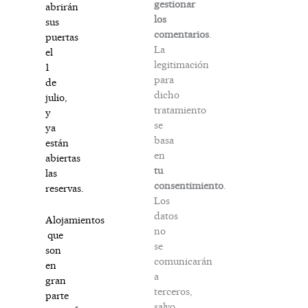
gestionar
abrirán
los
sus
comentarios
.
puertas
La
el
legitimación
1
para
de
dicho
julio,
tratamiento
y
se
ya
basa
están
en
abiertas
tu
las
consentimiento
.
reservas.
Los
datos
Alojamientos
no
que
se
son
comunicarán
en
a
gran
terceros,
parte
salvo