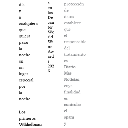
s
protección
día
en
de
y
los
datos
a
De
can
establece
cualquiera
ter
que
que
Wo
el
quiera
rld
responsable
Wi
pasar
ne
del
la
Aw
tratamiento
noche
ard
es
s
en
202
Diario
un
6
Mas
lugar
Noticias
,
especial
cuya
por
finalidad
la
es
noche.
controlar
el
Los
spam
primeros
y
Wikkelboats