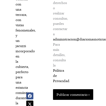
derechos
con
o
una
realizar
terraza,
consultas,
con
puedes
vistas
contactar
fenomenales,
a
y
administracion@diariomasnoticia
un
Para
jacuzzi
más
incorporado
detalles,
en
consulta
la
la
cubierta,
Política
perfecto
de
para
Privacidad
.
una
estancia
romántica
durante
la