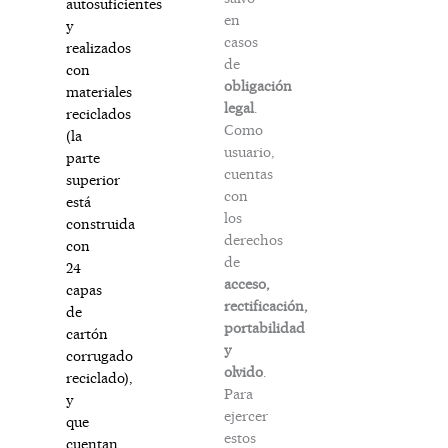
autosuficientes
en
y
casos
realizados
de
con
obligación
materiales
legal
.
reciclados
Como
(la
usuario,
parte
cuentas
superior
con
está
los
construida
derechos
con
de
24
acceso,
capas
rectificación,
de
portabilidad
cartón
y
corrugado
olvido
.
reciclado),
Para
y
ejercer
que
estos
cuentan