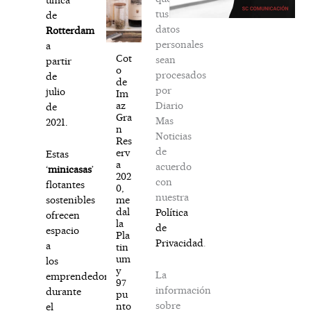
tus
de
datos
Rotterdam
personales
a
Cot
sean
partir
o
procesados
de
de
por
julio
Im
Diario
az
de
Gra
Mas
2021.
n
Noticias
Res
de
erv
Estas
a
acuerdo
‘
minicasas
’
202
con
flotantes
0,
nuestra
me
sostenibles
dal
Política
ofrecen
la
de
espacio
Pla
Privacidad
.
a
tin
um
los
y
La
emprendedores
97
información
durante
pu
sobre
nto
el