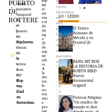
esp
de
PUERTO
0
como
lay
correo
2
er
iniciativa
DE
electrónico
est
1
temporal
LO
+
LEIDO
ren
no
ROTTERDAM
N
en
a el
será
o
el
do
El Teatro
publicada.
mi
h
puerto
Romano de
Los
ng
a
de
Mérida y su
o
campos
y
Rijnhaven
,
Festival (I)
20
obligatorios
c
de
detrás
están
sep
o
de
tie
marcados
m
la
mb
BANG MY BOX:
con
e
activa
re
LA HISTORIA DE
*
‘A
n
área
ROBYN BIRD.
la
ta
del
Nuevo
der
Escribe
ri
documental
Kop
iva’,
aquí...
original
la
o
van
nu
s
Zuid
eva
en
Victoria Nitipina:
seri
“Un cuadro de
e
Rotterdam
.
mando te dice
pro
tag
dónde estás; el