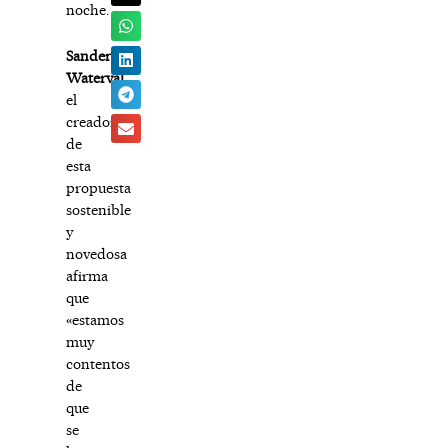
noche.
Sander
Waterval
,
el
creador
de
esta
propuesta
sostenible
y
novedosa
afirma
que
«estamos
muy
contentos
de
que
se