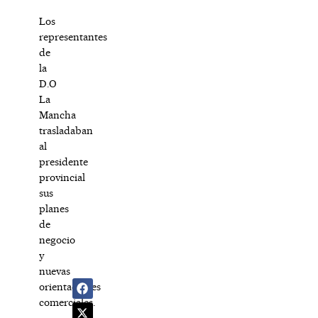
Los
representantes
de
la
D.O
La
Mancha
trasladaban
al
presidente
provincial
sus
planes
de
negocio
y
nuevas
orientaciones
comerciales.