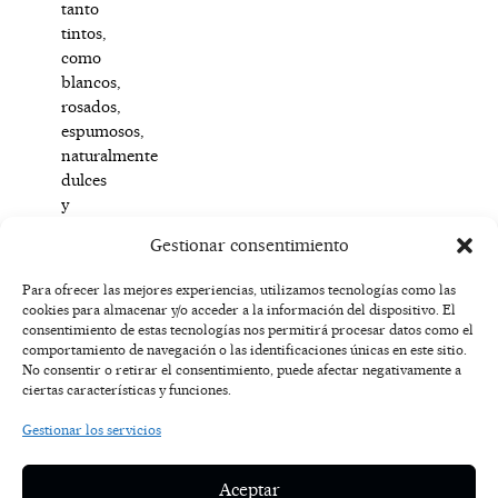
tanto
tintos,
como
blancos,
rosados,
espumosos,
naturalmente
dulces
y
de
Gestionar consentimiento
aguja.-
Para ofrecer las mejores experiencias, utilizamos tecnologías como las
cookies para almacenar y/o acceder a la información del dispositivo. El
F
I
T
X
Y
consentimiento de estas tecnologías nos permitirá procesar datos como el
a
n
i
-
o
AVISO
comportamiento de navegación o las identificaciones únicas en este sitio.
c
s
k
t
u
LEGAL
No consentir o retirar el consentimiento, puede afectar negativamente a
e
t
t
w
t
ciertas características y funciones.
b
a
o
i
u
o
g
k
t
b
POLÍTICA
Gestionar los servicios
o
r
t
e
DE
k
a
e
COOKIES
-
m
r
Aceptar
f