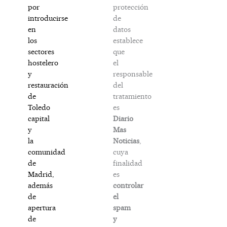
protección
por
de
introducirse
datos
en
establece
los
que
sectores
el
hostelero
responsable
y
del
restauración
tratamiento
de
es
Toledo
Diario
capital
Mas
y
Noticias
,
la
cuya
comunidad
finalidad
de
es
Madrid,
controlar
además
el
de
spam
apertura
y
de