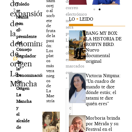
salm
de
de
2
Toledo
orej
correo
2
o al
se
expansión
electrónico
sorb
N
reunía
LO
+
LEIDO
ete
no
de
o
con
de
será
h
el
fruta
la
BANG MY BOX:
publicada.
de la
a
presidente
LA HISTORIA DE
Los
pasi
denominación
y
del
ROBYN BIRD.
ón:
campos
c
Consejo
Nuevo
Los
de
obligatorios
documental
o
plat
Regulador
están
os
original
origen
m
de
más
marcados
e
la
vera
La
con
n
Victoria Nitipina:
Denominación
nieg
*
os
“Un cuadro de
ta
Mancha
de
de
mando te dice
ri
Origen
La
Escribe
dónde estás; el
o
La
Mae
aquí...
tatami te dice
stría
s
Mancha
quién eres”
y
el
Morboria brinda
alcalde
por Mérida y su
de
Festival en el