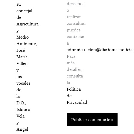
derechos
su
o
concejal
realizar
de
consultas,
Agricultura
puedes
y
contactar
Medio
a
Ambiente,
administracion@diariomasnoticia
José
Para
María
más
Viller,
detalles,
y
consulta
los
la
vocales
Política
de
de
la
Privacidad
.
D.O.,
Isidoro
Vela
y
Ángel