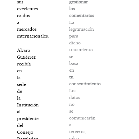
gestionar
sus
los
excelentes
comentarios
.
caldos
La
a
legitimación
mercados
para
internacionales.
dicho
tratamiento
Álvaro
se
Gutiérrez
basa
recibía
en
en
tu
la
consentimiento
.
sede
Los
de
datos
la
no
Institución
se
al
comunicarán
presidente
a
del
terceros,
Consejo
salvo
Regulador