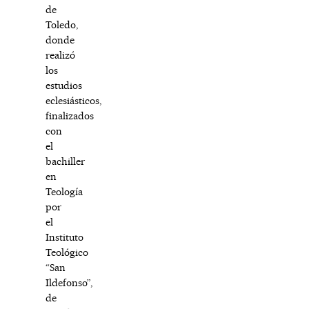
de
Toledo,
donde
realizó
los
estudios
eclesiásticos,
finalizados
con
el
bachiller
en
Teología
por
el
Instituto
Teológico
“San
Ildefonso”,
de