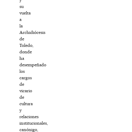
su
vuelta
a
la
Archidiócesis
de
Toledo,
donde
ha
desempeñado
los
cargos
de
vicario
de
cultura
y
relaciones
institucionales,
canónigo,