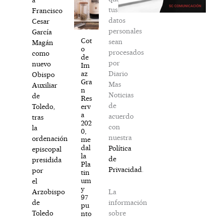
tus
Francisco
datos
Cesar
personales
García
Cot
sean
Magán
o
procesados
como
de
por
nuevo
Im
Diario
az
Obispo
Gra
Mas
Auxiliar
n
Noticias
de
Res
de
erv
Toledo,
a
acuerdo
tras
202
con
la
0,
nuestra
ordenación
me
dal
Política
episcopal
la
de
presidida
Pla
Privacidad
.
por
tin
um
el
y
La
Arzobispo
97
información
de
pu
sobre
Toledo
nto