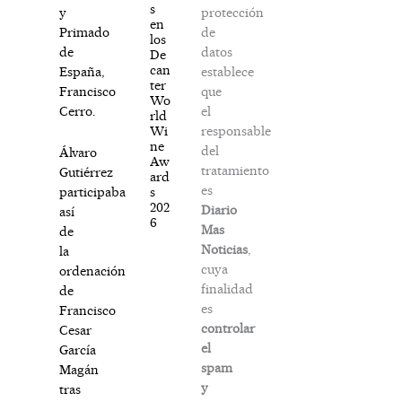
s
protección
y
en
de
Primado
los
datos
de
De
can
establece
España,
ter
que
Francisco
Wo
el
Cerro.
rld
responsable
Wi
ne
del
Álvaro
Aw
tratamiento
Gutiérrez
ard
es
s
participaba
202
Diario
así
6
Mas
de
Noticias
,
la
cuya
ordenación
finalidad
de
es
Francisco
controlar
Cesar
el
García
spam
Magán
y
tras