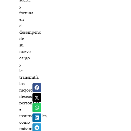
y
fortuna
en
el
desempeño
de
su
nuevo
cargo
y
le
transmitía
los
mejores
deseos
personales
e
institucionales,
como
máximo