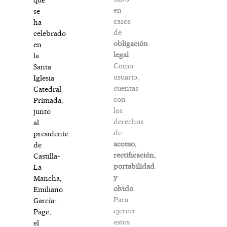
en
se
casos
ha
de
celebrado
obligación
en
legal
.
la
Como
Santa
usuario,
Iglesia
cuentas
Catedral
con
Primada,
los
junto
derechos
al
de
presidente
acceso,
de
rectificación,
Castilla-
portabilidad
La
y
Mancha,
olvido
.
Emiliano
Para
García-
ejercer
Page;
estos
el