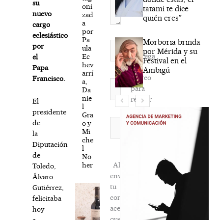
su
oni
tatami te dice
nuevo
zad
quién eres”
a
cargo
por
eclesiástico
Pa
Morboria brinda
Nombre*
por
ula
por Mérida y su
Agréga
Ec
el
Festival en el
hev
mi
Papa
Ambigú
arrí
correo
Francisco.
a,
Correo
para
Da
electrónico*
nie
recibir
El
l
la
presidente
Gra
newsletter
Web
de
o y
Mi
habitual
la
che
Diputación
l
de
No
her
Al
Toledo,
enviar
Álvaro
tu
Gutiérrez,
comentario,
felicitaba
aceptas
hoy
que
a