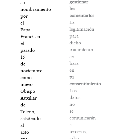
gestionar
su
los
nombramiento
comentarios
.
por
La
el
legitimación
Papa
para
Francisco
dicho
el
tratamiento
pasado
se
15
basa
de
en
noviembre
tu
como
consentimiento
.
nuevo
Los
Obispo
datos
Auxiliar
no
de
se
Toledo,
comunicarán
asistiendo
a
al
terceros,
acto
salvo
que