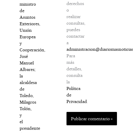
derechos
ministro
o
de
realizar
Asuntos
consultas,
Exteriores,
puedes
Unión
contactar
Europea
a
y
administracion@diariomasnoticia
Cooperación,
Para
José
más
Manuel
detalles,
Albares;
consulta
la
la
alcaldesa
Política
de
de
Toledo,
Privacidad
.
Milagros
Tolón,
y
el
presidente