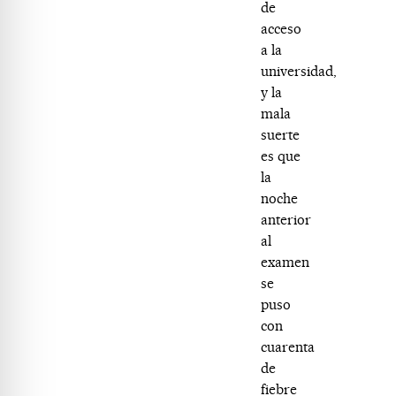
de
acceso
a la
universidad,
y la
mala
suerte
es que
la
noche
anterior
al
examen
se
puso
con
cuarenta
de
fiebre