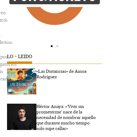
reo
trónico
á
icada.
LO
+
LEIDO
pos
gatorios
án
«Las Distancias» de Ainoa
Rodríguez
cados
Héctor Anaya: «‘Vivir sin
ribe
prometerme’ nace de la
...
necesidad de nombrar aquello
que durante mucho tiempo
solo supe callar»