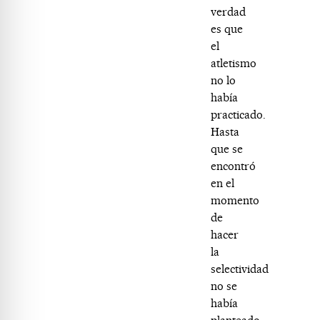
verdad
es que
el
atletismo
no lo
había
practicado.
Hasta
que se
encontró
en el
momento
de
hacer
la
selectividad
no se
había