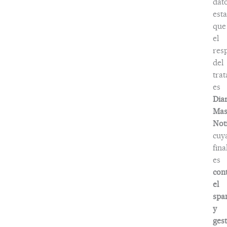
dat
esta
que
el
res
del
tra
es
Dia
Ma
Noti
cuy
fina
es
con
el
spa
y
ges