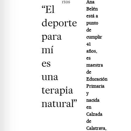
rios
Ana
“El
Belén
está a
deporte
punto
de
para
cumplir
41
mí
años,
es
es
maestra
de
una
Educación
Primaria
terapia
y
natural”
nacida
en
Calzada
de
Calatrava,