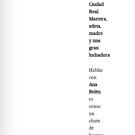
Ciudad
Real.
Maestra,
atleta,
madre
y una
gran
luchadora
Hablar
con
Ana
Belén
es
como
un
chute
de