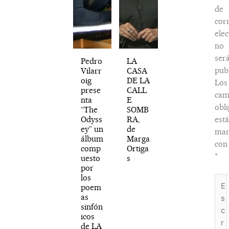
de
cor
elec
no
ser
Pedro
LA
publ
Vilarr
CASA
oig
DE LA
Los
prese
CALL
cam
nta
E
obli
“The
SOMB
Odyss
RA,
est
ey” un
de
mar
álbum
Marga
con
comp
Ortiga
*
uesto
s
por
los
Esc
poem
aquí
as
sinfón
icos
de LA