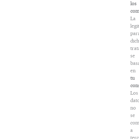
los
com
La
legi
par
dic
tra
se
bas
en
tu
con
Los
dat
no
se
com
a
terc