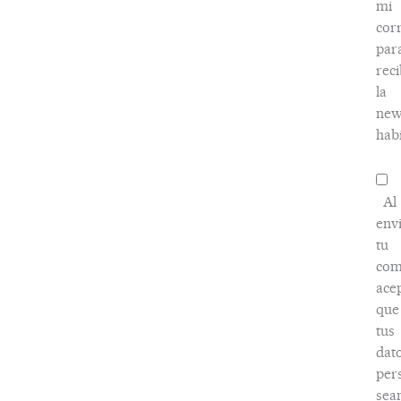
mi
cor
par
reci
la
new
habi
Al
env
tu
com
ace
que
tus
dat
per
sea