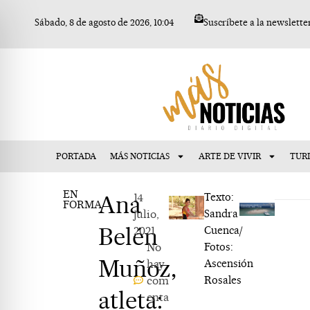
Ir
Sábado, 8 de agosto de 2026, 10:04
Suscríbete a la newslette
al
contenido
PORTADA
MÁS NOTICIAS
ARTE DE VIVIR
TUR
EN
Ana
14
Texto:
FORMA
julio,
Sandra
Belén
2021
Cuenca/
No
Fotos:
Muñoz,
hay
Ascensión
com
Rosales
atleta:
enta