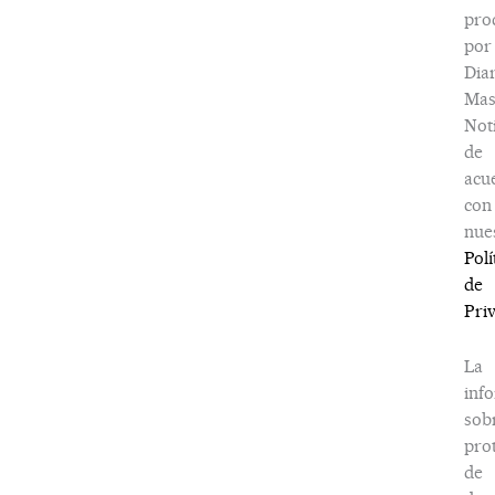
pro
por
Dia
Ma
Noti
de
acu
con
nue
Polí
de
Pri
La
inf
sob
pro
de