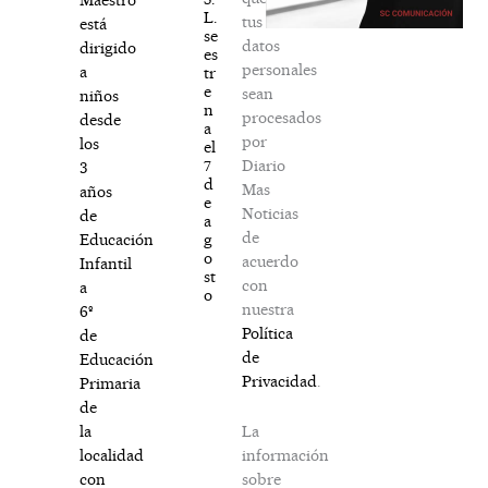
L.
tus
está
se
datos
dirigido
es
personales
a
tr
e
sean
niños
n
procesados
desde
a
por
los
el
Diario
7
3
d
Mas
años
e
Noticias
de
a
de
g
Educación
o
acuerdo
Infantil
st
con
a
o
nuestra
6º
Política
de
de
Educación
Privacidad
.
Primaria
de
La
la
información
localidad
sobre
con