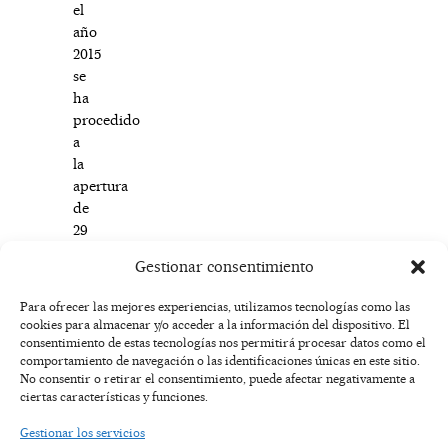
el
año
2015
se
ha
procedido
a
la
apertura
de
29
nuevos
Gestionar consentimiento
comedores.
Para ofrecer las mejores experiencias, utilizamos tecnologías como las
cookies para almacenar y/o acceder a la información del dispositivo. El
F
I
T
X
Y
consentimiento de estas tecnologías nos permitirá procesar datos como el
a
n
i
-
o
AVISO
comportamiento de navegación o las identificaciones únicas en este sitio.
c
s
k
t
u
LEGAL
No consentir o retirar el consentimiento, puede afectar negativamente a
e
t
t
w
t
ciertas características y funciones.
b
a
o
i
u
o
g
k
t
b
POLÍTICA
Gestionar los servicios
o
r
t
e
DE