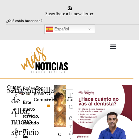
Ir
al
Suscríbete a la newsletter
contenido
Buscar
Español
Ciudad
Argamasilla
¿Te
11
Redacción
Real
Artículos
gusta?
Deja
o
de
relacionados
Compártelo
ct
Este
un
u
Alba,
nuevo
b
servicio,
comentario
nuevo
r
ubicado
Tu
e,
en
servicio
dirección
C
2
las