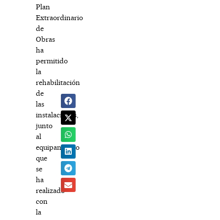
Plan
Extraordinario
de
Obras
ha
permitido
la
rehabilitación
de
las
instalaciones,
junto
al
equipamiento
que
se
ha
realizado
con
la