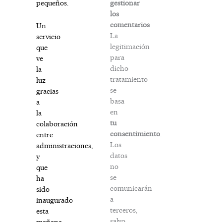
gestionar
pequeños.
los
comentarios
.
Un
La
servicio
legitimación
que
para
ve
dicho
la
tratamiento
luz
se
gracias
basa
a
en
la
tu
colaboración
consentimiento
.
entre
Los
administraciones,
datos
y
no
que
se
ha
comunicarán
sido
a
inaugurado
terceros,
esta
salvo
mañana