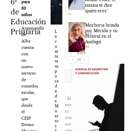
6º
para
tatami te dice
80
de
quién eres”
niños
Educación
Morboria brinda
Nombre*
Argamasilla
Primaria
por Mérida y su
L
Agréga
de
Festival en el
a
mi
Alba
c
Ambigú
correo
u
cuenta
Correo
ar
para
con
electrónico*
ta
recibir
un
te
la
m
nuevo
p
newsletter
Web
servicio
o
habitual
de
ra
d
comedor
a
escolar,
d
Al
que
e
enviar
desde
M
u
tu
el
er
comentario,
CEIP
to
aceptas
Divino
s
que
S.
Maestro