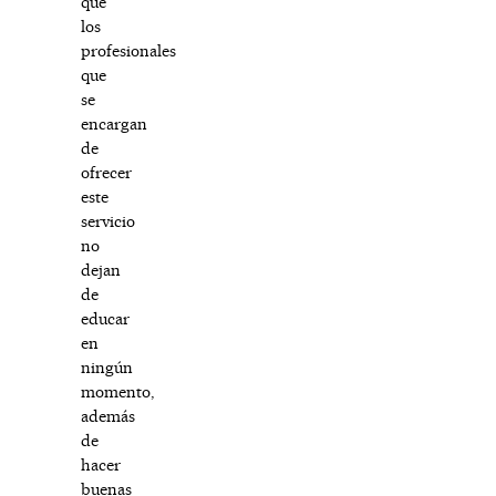
que
los
profesionales
que
se
encargan
de
ofrecer
este
servicio
no
dejan
de
educar
en
ningún
momento,
además
de
hacer
buenas