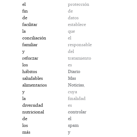
protección
el
de
fin
datos
de
establece
facilitar
que
la
el
conciliación
responsable
familiar
del
y
tratamiento
reforzar
es
los
Diario
hábitos
Mas
saludables
Noticias
,
alimentarios
cuya
y
finalidad
la
es
diversidad
controlar
nutricional
el
de
spam
los
y
más