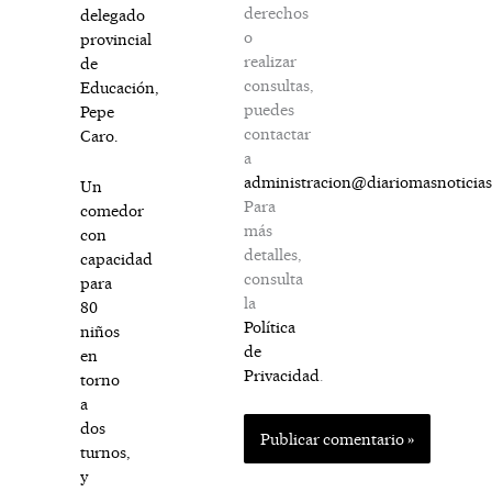
derechos
delegado
o
provincial
realizar
de
consultas,
Educación,
puedes
Pepe
contactar
Caro.
a
administracion@diariomasnoticia
Un
Para
comedor
más
con
detalles,
capacidad
consulta
para
la
80
Política
niños
de
en
Privacidad
.
torno
a
dos
turnos,
y