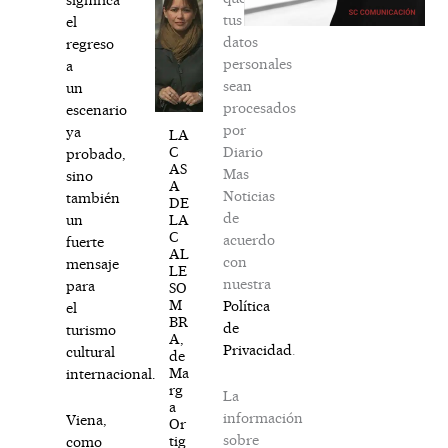
tus
el
datos
regreso
personales
a
sean
un
procesados
escenario
por
ya
LA
Diario
C
probado,
AS
Mas
sino
A
Noticias
también
DE
de
LA
un
C
acuerdo
fuerte
AL
con
mensaje
LE
nuestra
para
SO
M
Política
el
BR
de
turismo
A,
Privacidad
.
cultural
de
Ma
internacional.
rg
La
a
información
Viena,
Or
sobre
tig
como