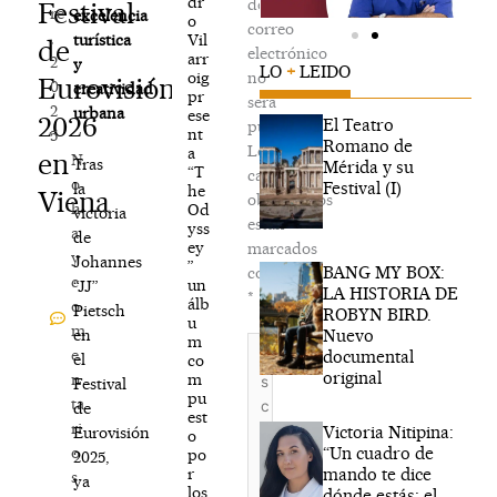
dr
de
Festival
re
excelencia
o
correo
,
Vil
turística
de
electrónico
arr
2
y
LO
+
LEIDO
oig
no
Eurovisión
0
creatividad
pr
será
2
urbana
ese
2026
El Teatro
publicada.
nt
5
Romano de
Los
a
en
N
Tras
Mérida y su
“T
campos
o
Festival (I)
la
he
Viena
obligatorios
h
Od
victoria
están
yss
a
de
ey
marcados
y
Johannes
”
BANG MY BOX:
con
c
un
“JJ”
LA HISTORIA DE
*
álb
o
Pietsch
ROBYN BIRD.
u
m
Nuevo
en
m
Escribe
e
documental
el
co
aquí...
original
m
n
Festival
pu
ta
de
est
ri
Victoria Nitipina:
Eurovisión
o
“Un cuadro de
o
po
2025,
mando te dice
r
s
ya
los
dónde estás; el