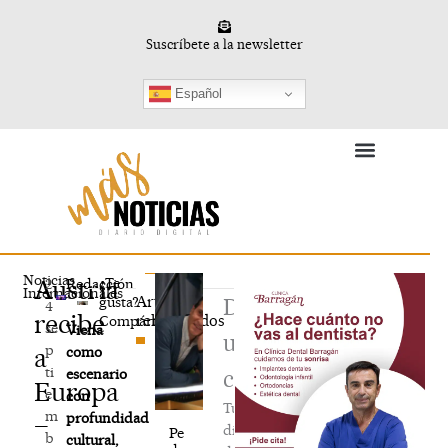
Ir
al
Suscríbete a la newsletter
contenido
Español
Deporte en Femenino
Vida y Conocimiento
Noticias
Austria
¿Te
2
Redacción
Internacionales
Artículos
gusta?
Deja
4
recibe
relacionados
Compártelo
se
Viena
un
p
a
como
ti
escenario
comentario
Europa
e
con
Tu
m
profundidad
–
dirección
Pe
b
cultural,