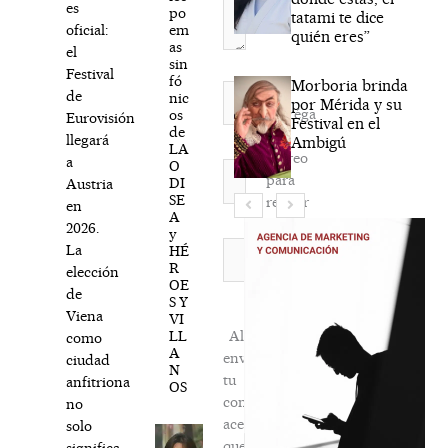
es
po
tatami te dice
em
oficial:
quién eres”
as
el
sin
Festival
fó
Morboria brinda
Nombre*
de
nic
por Mérida y su
Agréga
os
Eurovisión
Festival en el
de
mi
llegará
Ambigú
LA
correo
a
O
Correo
para
DI
Austria
electrónico*
SE
recibir
en
A
la
2026.
y
newsletter
Web
La
HÉ
R
habitual
elección
OE
de
S Y
Viena
VI
LL
Al
como
A
enviar
ciudad
N
tu
anfitriona
OS
comentario,
no
aceptas
solo
que
significa