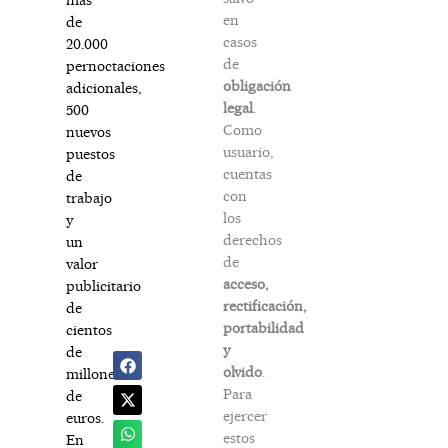
en
de
casos
20.000
de
pernoctaciones
obligación
adicionales,
legal
.
500
Como
nuevos
usuario,
puestos
cuentas
de
con
trabajo
los
y
derechos
un
de
valor
acceso,
publicitario
rectificación,
de
portabilidad
cientos
y
de
olvido
.
millones
Para
de
ejercer
euros.
estos
En