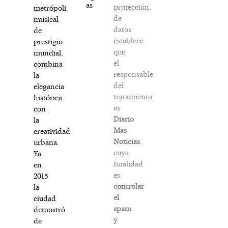
as
protección
metrópoli
de
musical
datos
de
establece
prestigio
que
mundial,
el
combina
responsable
la
del
elegancia
tratamiento
histórica
es
con
Diario
la
Mas
creatividad
Noticias
,
urbana.
cuya
Ya
finalidad
en
es
2015
controlar
la
el
ciudad
spam
demostró
y
de