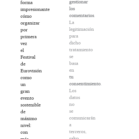
gestionar
forma
los
impresionante
comentarios
.
cómo
La
organizar
legitimación
por
para
primera
dicho
vez
tratamiento
el
se
Festival
basa
de
en
Eurovisión
tu
como
consentimiento
.
un
Los
gran
datos
evento
no
sostenible
se
de
comunicarán
máximo
a
nivel:
terceros,
con
salvo
más