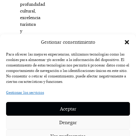
profundidad
cultural,
excelencia
turística
y
creatividad
Gestionar consentimiento
urbana.
Para ofrecer las mejores experiencias, utilizamos tecnologías como las
cookies para almacenar y/o acceder a la información del dispositivo. El
F
I
T
X
Y
consentimiento de estas tecnologías nos permitirá procesar datos como el
a
n
i
-
o
AVISO
comportamiento de navegación o las identificaciones únicas en este sitio.
c
s
k
t
u
LEGAL
No consentir o retirar el consentimiento, puede afectar negativamente a
e
t
t
w
t
ciertas características y funciones.
b
a
o
i
u
o
g
k
t
b
POLÍTICA
Gestionar los servicios
o
r
t
e
DE
k
a
e
COOKIES
-
m
r
Aceptar
f
POLÍTICA DE
PRIVACIDAD
Denegar
NOSOTROS