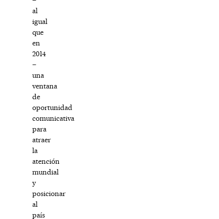
al
igual
que
en
2014
–
una
ventana
de
oportunidad
comunicativa
para
atraer
la
atención
mundial
y
posicionar
al
país