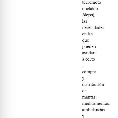
terremoto
(incluido
Alepo
),
las
necesidades
en las
que
pueden
ayudar:
a corto
,
compra
y
distribución
de
mantas,
medicamentos,
ambulancias
y