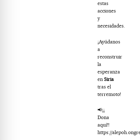
estas
acciones
y
necesidades.
¡Ayúdanos
a
reconstruir
la
esperanza
en
Siria
tras el
terremoto!
📢¡¡
Dona
aquí!!
https://alepoh.ongr