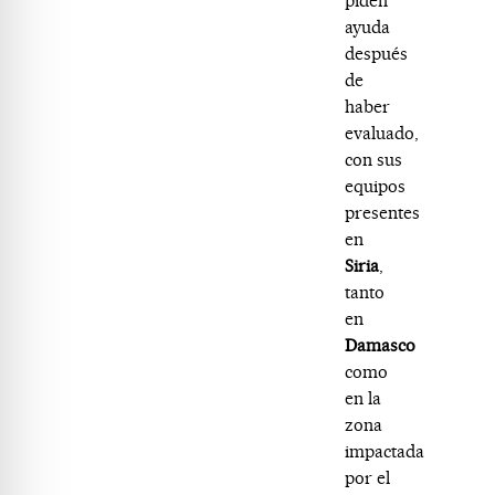
piden
ayuda
después
de
haber
evaluado,
con sus
equipos
presentes
en
Siria
,
tanto
en
Damasco
como
en la
zona
impactada
por el