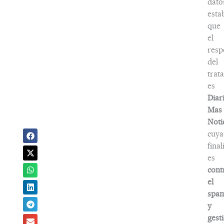
dato
esta
que
el
resp
del
trat
es
Diar
Mas
Noti
cuya
fina
es
cont
el
spa
y
gest