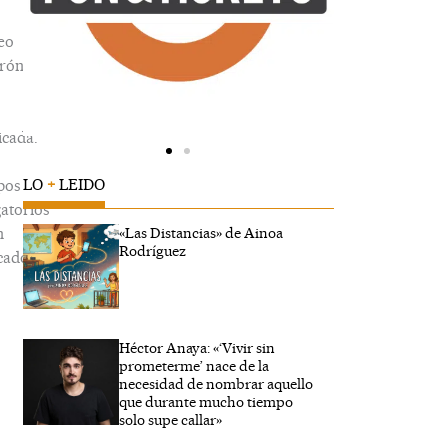
eo
trónico
icada.
LO
+
LEIDO
pos
gatorios
n
«Las Distancias» de Ainoa
Rodríguez
cados
Héctor Anaya: «‘Vivir sin
ibe
prometerme’ nace de la
..
necesidad de nombrar aquello
que durante mucho tiempo
solo supe callar»