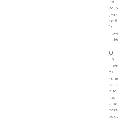
mi
corr
para
recib
la
news
habi
Al
envi
tu
come
acep
que
tus
dato
pers
sean