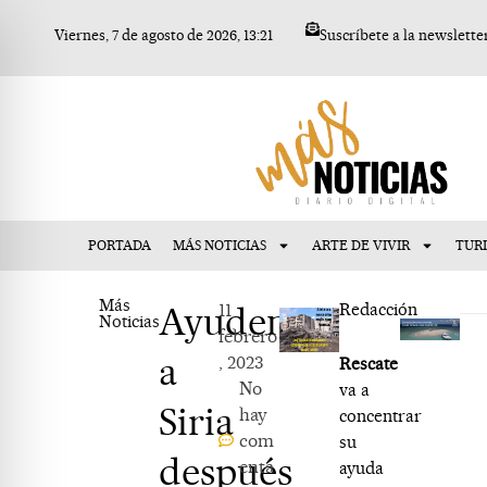
Ir
Viernes, 7 de agosto de 2026, 13:21
Suscríbete a la newslette
al
contenido
PORTADA
MÁS NOTICIAS
ARTE DE VIVIR
TUR
Más
Ayudemos
11
Redacción
Noticias
febrero
a
, 2023
Rescate
No
va a
Siria
hay
concentrar
com
su
después
enta
ayuda