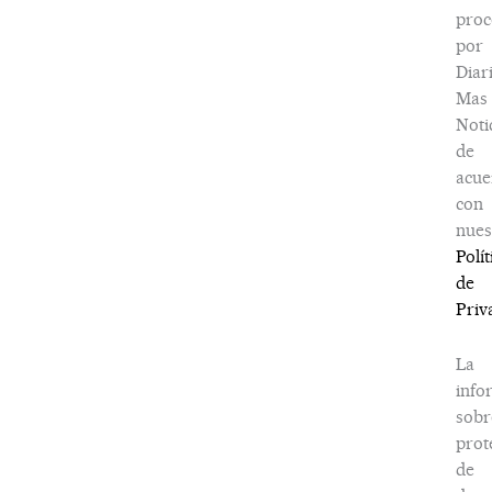
proc
por
Diar
Mas
Noti
de
acue
con
nues
Polít
de
Priv
La
info
sobr
prot
de