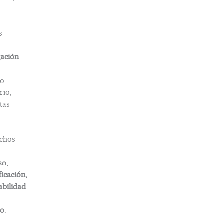
o
s
gación
.
o
rio,
tas
chos
so,
ficación,
abilidad
do
.