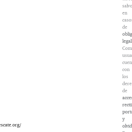
salv
en
caso
de
obli
legal
Com
usua
cuen
con
los
dere
de
acce
recti
port
y
escate.org/
olvi