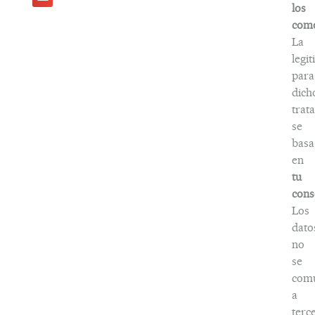
los
come
La
legi
para
dich
trat
se
basa
en
tu
cons
Los
dato
no
se
com
a
terc