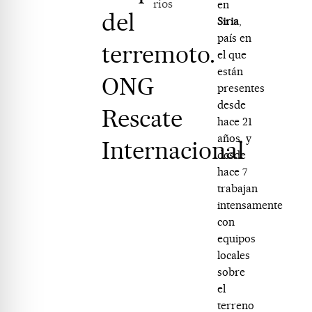
rios
en
del
Siria
,
país en
terremoto.
el que
están
ONG
presentes
desde
Rescate
hace 21
años, y
Internacional
desde
hace 7
trabajan
intensamente
con
equipos
locales
sobre
el
terreno