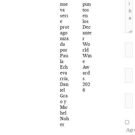
nue
pun
va
tos
seri
en
e
los
prot
Dec
ago
ante
niza
r
da
Wo
Nom
por
rld
Pau
Win
la
e
Ech
Aw
Corr
eva
ard
rría,
s
elec
Dan
202
iel
6
Gra
Web
o y
Mic
hel
Noh
er
Agr