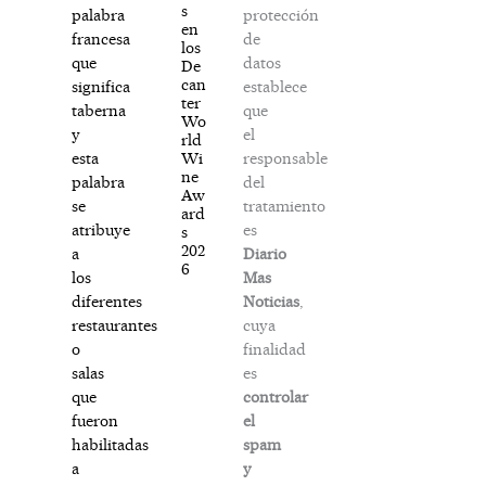
s
protección
palabra
en
de
francesa
los
datos
que
De
can
establece
significa
ter
que
taberna
Wo
el
y
rld
responsable
Wi
esta
ne
del
palabra
Aw
tratamiento
se
ard
es
atribuye
s
202
Diario
a
6
Mas
los
Noticias
,
diferentes
cuya
restaurantes
finalidad
o
es
salas
controlar
que
el
fueron
spam
habilitadas
y
a