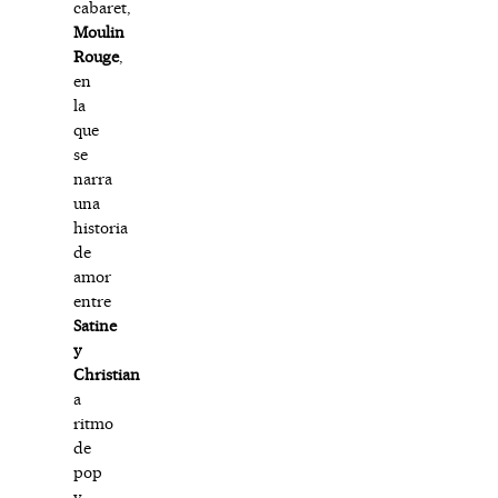
cabaret,
Moulin
Rouge
,
en
la
que
se
narra
una
historia
de
amor
entre
Satine
y
Christian
a
ritmo
de
pop
y