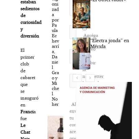
estaban
oni
sedientos
zad
a
de
por
curiosidad
Pa
Nombre*
y
ula
Agréga
Ec
diversión
“Electra jonda” en
hev
mi
arrí
Mérida
correo
El
a,
Correo
para
Da
primer
electrónico*
nie
recibir
club
l
la
de
Gra
newsletter
Web
cabaret
o y
Mi
habitual
que
che
se
l
inauguró
No
her
Al
en
enviar
Franci
a
tu
fue
comentario,
Le
aceptas
Chat
que
Noir
,