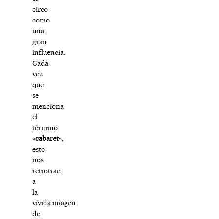
circo
como
una
gran
influencia.
Cada
vez
que
se
menciona
el
término
«
cabaret
«,
esto
nos
retrotrae
a
la
vívida imagen
de