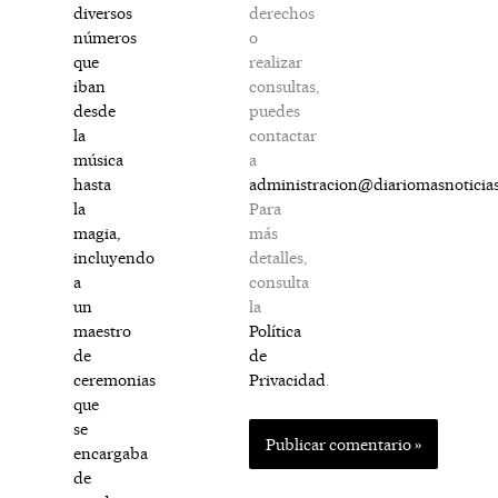
derechos
diversos
o
números
realizar
que
consultas,
iban
puedes
desde
contactar
la
a
música
administracion@diariomasnoticia
hasta
Para
la
más
magia,
detalles,
incluyendo
consulta
a
la
un
Política
maestro
de
de
Privacidad
.
ceremonias
que
se
encargaba
de