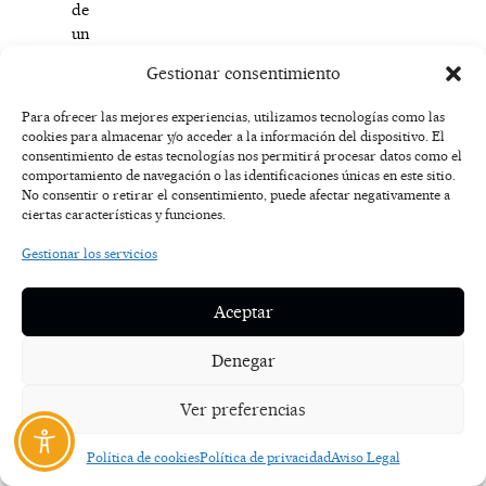
de
un
“
infierno
”
Gestionar consentimiento
con
ciertas
Para ofrecer las mejores experiencias, utilizamos tecnologías como las
dosis
cookies para almacenar y/o acceder a la información del dispositivo. El
de
consentimiento de estas tecnologías nos permitirá procesar datos como el
erotismo
comportamiento de navegación o las identificaciones únicas en este sitio.
No consentir o retirar el consentimiento, puede afectar negativamente a
que
ciertas características y funciones.
no
busca
Gestionar los servicios
tomarse
en
Aceptar
serio
y
Denegar
dar
miedo,
Ver preferencias
tan
solo
Política de cookies
Política de privacidad
Aviso Legal
regalar