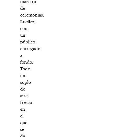
maestro
de
ceremonias,
Lucifer
,
con
un
público
entregado
a
fondo.
Todo
un
soplo
de
aire
fresco
en
el
que
se
da