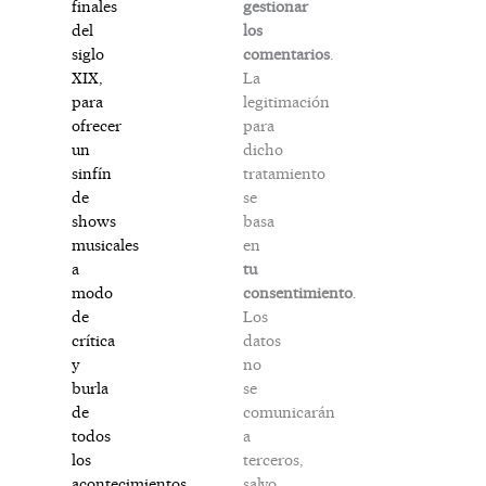
gestionar
finales
los
del
comentarios
.
siglo
La
XIX,
legitimación
para
para
ofrecer
dicho
un
tratamiento
sinfín
se
de
basa
shows
en
musicales
tu
a
consentimiento
.
modo
Los
de
datos
crítica
no
y
se
burla
comunicarán
de
a
todos
terceros,
los
salvo
acontecimientos