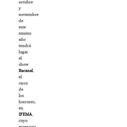
octubre
y
noviembre
de
este
mismo
año
tendrá
lugar
el
show
Bacanal
,
el
circo
de
los
horrores,
en
IFEMA
,
cuyo
escenario