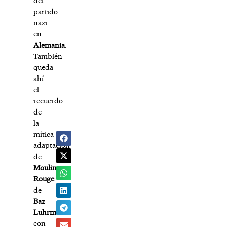
del
partido
nazi
en
Alemania
.
También
queda
ahí
el
recuerdo
de
la
mítica
adaptación
de
Moulin
Rouge
de
Baz
Luhrmann
con