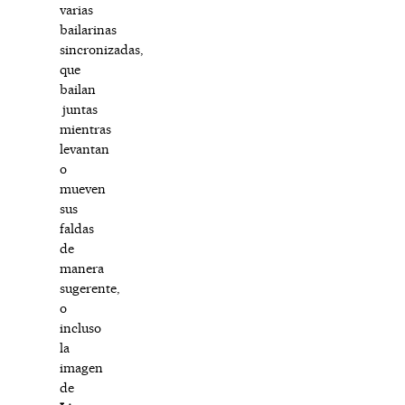
varias
bailarinas
sincronizadas,
que
bailan
juntas
mientras
levantan
o
mueven
sus
faldas
de
manera
sugerente,
o
incluso
la
imagen
de