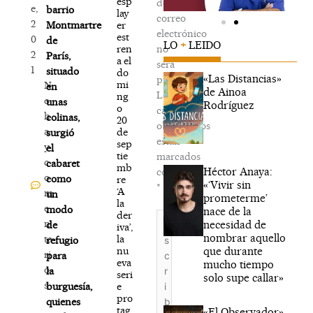
esp
de
e,
barrio
lay
correo
2
er
Montmartre
electrónico
est
0
de
LO
+
LEIDO
ren
no
2
París,
a el
será
1
situado
do
«Las Distancias»
publicada.
mi
N
en
de Ainoa
Los
ng
o
unas
Rodríguez
o
campos
h
colinas,
20
obligatorios
a
de
surgió
están
sep
y
el
tie
marcados
c
cabaret
mb
Héctor Anaya:
con
o
como
re
«‘Vivir sin
*
‘A
m
un
prometerme’
la
e
modo
nace de la
der
Escribe
n
necesidad de
de
iva’,
aquí...
nombrar aquello
la
ta
refugio
que durante
nu
ri
para
eva
mucho tiempo
o
la
seri
solo supe callar»
s
e
burguesía,
pro
quienes
tag
«El Observador»