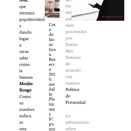
tus
que
datos
terminó
personales
popularizándose
Cot
sean
y
o
procesados
dando
de
por
lugar
Im
Diario
az
a
Gra
Mas
otras
n
Noticias
salas
Res
de
erv
como
a
acuerdo
la
202
con
famosa
0,
nuestra
Moulin
me
dal
Política
Rouge
.
la
de
Como
Pla
Privacidad
.
su
tin
um
nombre
y
La
indica,
97
información
es
pu
sobre
una
nto