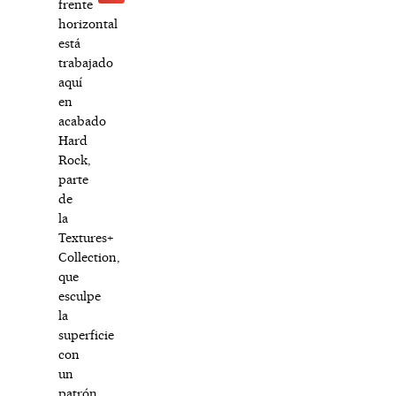
frente
horizontal
está
trabajado
aquí
en
acabado
Hard
Rock,
parte
de
la
Textures+
Collection,
que
esculpe
la
superficie
con
un
patrón