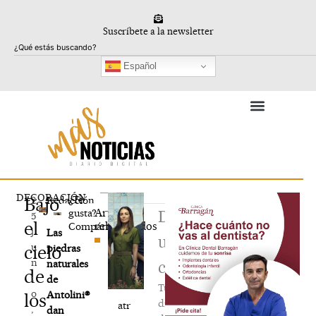
Ir
al
Suscríbete a la newsletter
contenido
Buscar
Español
DECORACIÓN
Bajo
¿Te
2
Redacción
Artículos
gusta?
Deja
5
el
relacionados
Compártelo
j
Las
un
u
cielo
piedras
n
naturales
comentario
de
i
de
Tu
o
Antolini®
los
dirección
atr
,
dan