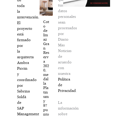
tus
toda
datos
la
personales
intervención.
Cot
sean
El
o
procesados
proyecto
de
por
está
Im
Diario
az
firmado
Gra
Mas
por
n
Noticias
la
Res
de
erv
arquitecta
a
acuerdo
Ambra
202
con
Piccin
0,
nuestra
y
me
dal
Política
coordinado
la
de
por
Pla
Privacidad
.
Sabrina
tin
um
Soldà
y
La
de
97
información
SAP
pu
sobre
Management
nto