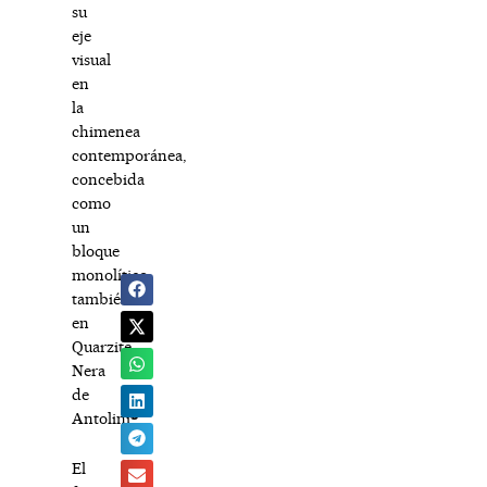
su
eje
visual
en
la
chimenea
contemporánea,
concebida
como
un
bloque
monolítico
también
en
Quarzite
Nera
de
Antolini®.
El