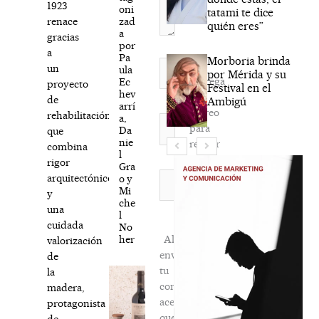
1923
oni
tatami te dice
zad
renace
quién eres”
a
gracias
por
a
Pa
Morboria brinda
Nombre*
un
ula
por Mérida y su
Agréga
Ec
proyecto
Festival en el
hev
mi
de
Ambigú
arrí
correo
rehabilitación
a,
Correo
para
Da
que
electrónico*
nie
recibir
combina
l
la
rigor
Gra
newsletter
Web
arquitectónico
o y
Mi
habitual
y
che
una
l
cuidada
No
her
Al
valorización
enviar
de
tu
la
comentario,
madera,
aceptas
protagonista
que
de