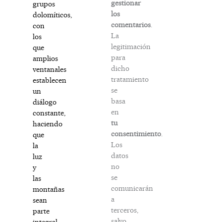
gestionar
grupos
los
dolomíticos,
comentarios
.
con
La
los
legitimación
que
para
amplios
dicho
ventanales
tratamiento
establecen
se
un
basa
diálogo
en
constante,
tu
haciendo
consentimiento
.
que
Los
la
datos
luz
no
y
se
las
comunicarán
montañas
a
sean
terceros,
parte
salvo
integral