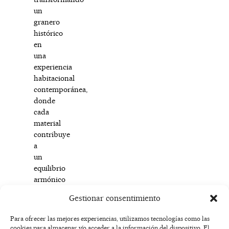
un
granero
histórico
en
una
experiencia
habitacional
contemporánea,
donde
cada
material
contribuye
a
un
equilibrio
armónico
y
Gestionar consentimiento
reconocible.
Para ofrecer las mejores experiencias, utilizamos tecnologías como las
cookies para almacenar y/o acceder a la información del dispositivo. El