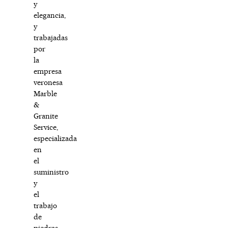
y
elegancia,
y
trabajadas
por
la
empresa
veronesa
Marble
&
Granite
Service,
especializada
en
el
suministro
y
el
trabajo
de
piedras