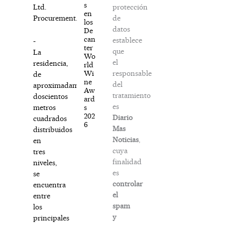
s
protección
Ltd.
en
de
Procurement.
los
datos
De
can
establece
­
ter
que
La
Wo
el
residencia,
rld
responsable
Wi
de
ne
del
aproximadamente
Aw
tratamiento
doscientos
ard
es
s
metros
202
Diario
cuadrados
6
Mas
distribuidos
Noticias
,
en
cuya
tres
finalidad
niveles,
es
se
controlar
encuentra
el
entre
spam
los
y
principales