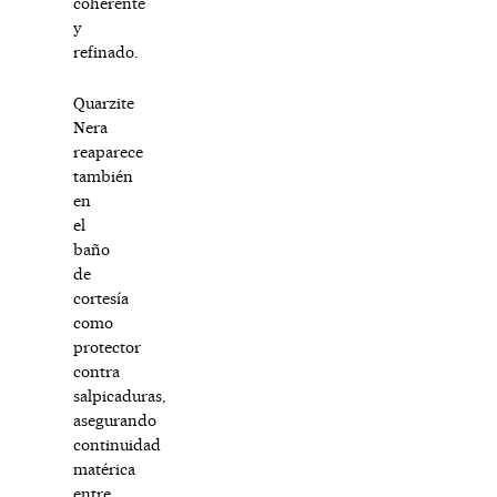
coherente
y
refinado.
Quarzite
Nera
reaparece
también
en
el
baño
de
cortesía
como
protector
contra
salpicaduras,
asegurando
continuidad
matérica
entre