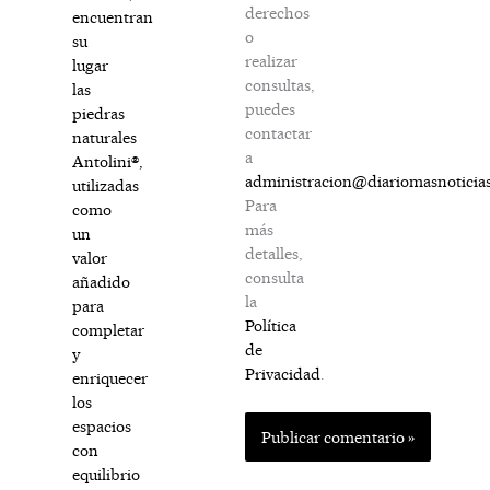
derechos
encuentran
o
su
realizar
lugar
consultas,
las
puedes
piedras
contactar
naturales
a
Antolini®,
administracion@diariomasnoticia
utilizadas
Para
como
más
un
detalles,
valor
consulta
añadido
la
para
Política
completar
de
y
Privacidad
.
enriquecer
los
espacios
con
equilibrio